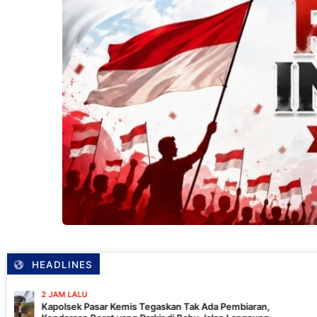
HEADLINES
2 J
asar Kemis Tegaskan Tak Ada Pembiaran,
Pol