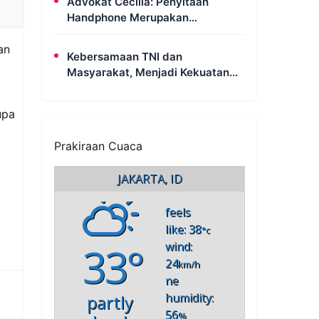
Advokat Cecilia: Penyitaan
Handphone Merupakan
Mekanisme Hukum, Saya Akan
an
Kooperatif Apabila Diminta
Kebersamaan TNI dan
Penyidik dan Tidak Perlu Takut
Masyarakat, Menjadi Kekuatan
TMMD Dalam Membangun Sumur
Galian di Wanam
upa
Prakiraan Cuaca
JAKARTA, ID
feels
like: 38
°c
33°
wind:
24
km/h
ne
humidity:
partly
56
%