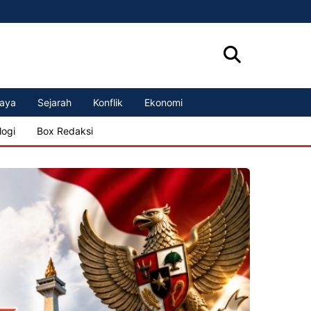
aya
Sejarah
Konflik
Ekonomi
logi
Box Redaksi