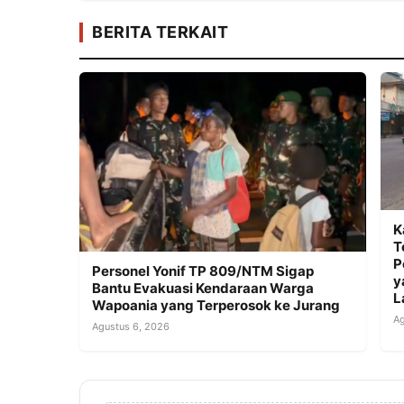
BERITA TERKAIT
K
T
P
Personel Yonif TP 809/NTM Sigap
y
Bantu Evakuasi Kendaraan Warga
L
Wapoania yang Terperosok ke Jurang
Ag
Agustus 6, 2026