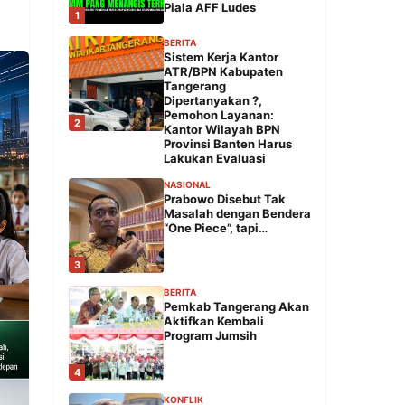
Piala AFF Ludes
1
BERITA
Sistem Kerja Kantor
ATR/BPN Kabupaten
Tangerang
Dipertanyakan ?,
Pemohon Layanan:
2
Kantor Wilayah BPN
Provinsi Banten Harus
Lakukan Evaluasi
NASIONAL
Prabowo Disebut Tak
Masalah dengan Bendera
“One Piece”, tapi…
3
BERITA
Pemkab Tangerang Akan
Aktifkan Kembali
Program Jumsih
4
KONFLIK