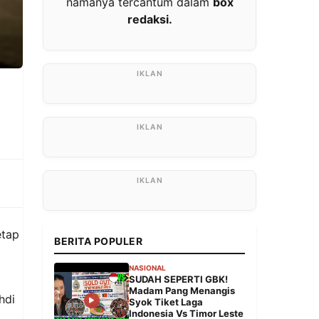
namanya tercantum dalam
box
redaksi.
etap
BERITA POPULER
NASIONAL
SUDAH SEPERTI GBK!
Madam Pang Menangis
hdi
Syok Tiket Laga
Indonesia Vs Timor Leste