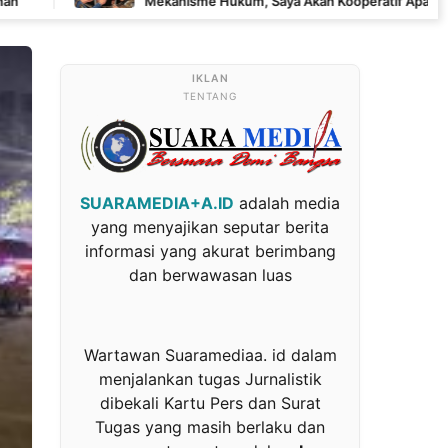
Mekanisme Hukum, Saya Akan Kooperatif Apabila Diminta
Penyidik dan Tidak Perlu Takut
TENTANG
SUARAMEDIA+A.ID
adalah media
yang menyajikan seputar berita
informasi yang akurat berimbang
dan berwawasan luas
Wartawan Suaramediaa. id dalam
menjalankan tugas Jurnalistik
dibekali Kartu Pers dan Surat
Tugas yang masih berlaku dan