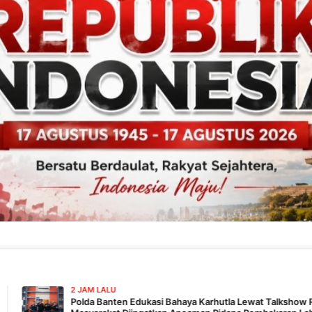
AM LALU
da Banten Edukasi Bahaya Karhutla Lewat Talkshow RRI,