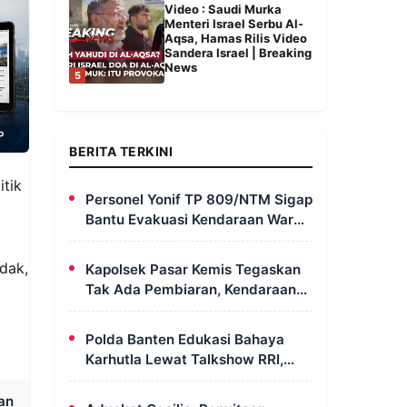
Video : Saudi Murka
Menteri Israel Serbu Al-
Aqsa, Hamas Rilis Video
Sandera Israel | Breaking
News
5
BERITA TERKINI
itik
Personel Yonif TP 809/NTM Sigap
Bantu Evakuasi Kendaraan Warga
Wapoania yang Terperosok ke
Jurang
dak,
Kapolsek Pasar Kemis Tegaskan
Tak Ada Pembiaran, Kendaraan
Berat yang Parkir di Bahu Jalan
Langsung Ditertibkan
Polda Banten Edukasi Bahaya
Karhutla Lewat Talkshow RRI,
Masyarakat Diingatkan Ancaman
Pidana Pembakaran Lahan
an