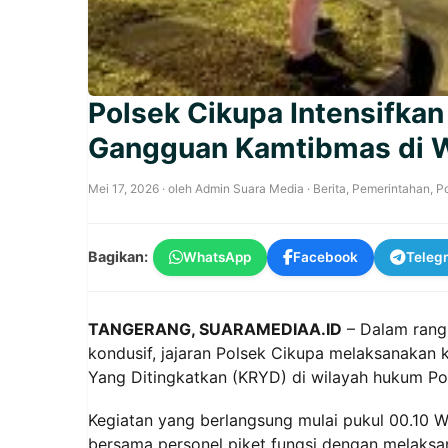
Polsek Cikupa Intensifkan
Gangguan Kamtibmas di 
Mei 17, 2026
· oleh
Admin Suara Media
·
Berita
,
Pemerintahan
,
Po
Bagikan:
WhatsApp
Facebook
Teleg
TANGERANG, SUARAMEDIAA.ID
– Dalam rang
kondusif, jajaran Polsek Cikupa melaksanakan k
Yang Ditingkatkan (KRYD) di wilayah hukum Pol
Kegiatan yang berlangsung mulai pukul 00.10 
bersama personel piket fungsi dengan melaksan