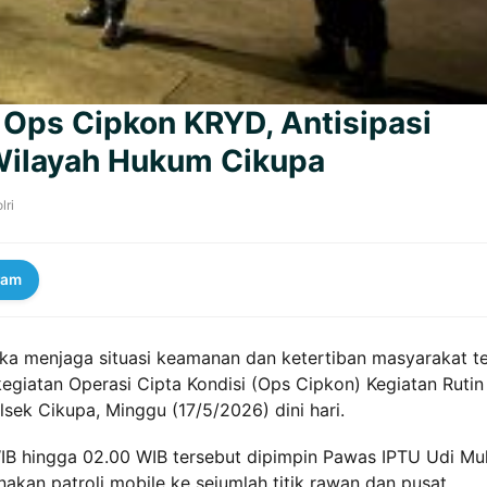
 Ops Cipkon KRYD, Antisipasi
Wilayah Hukum Cikupa
lri
ram
ka menjaga situasi keamanan dan ketertiban masyarakat t
egiatan Operasi Cipta Kondisi (Ops Cipkon) Kegiatan Rutin
sek Cikupa, Minggu (17/5/2026) dini hari.
WIB hingga 02.00 WIB tersebut dipimpin Pawas IPTU Udi Mu
akan patroli mobile ke sejumlah titik rawan dan pusat