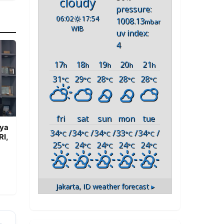
cloudy
pressure:
06:02
17:54
1008.13
mbar
WIB
uv index:
4
17
18
19
20
21
h
h
h
h
h
31
29
28
28
28
°C
°C
°C
°C
°C
fri
sat
sun
mon
tue
aya
34
/
34
/
34
/
33
/
34
/
°C
°C
°C
°C
°C
RI,
25
24
24
24
24
°C
°C
°C
°C
°C
Jakarta, ID
weather forecast ▸