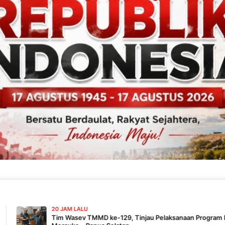
JAM LALU
 Wasev TMMD ke-129, Tinjau Pelaksanaan Program Di