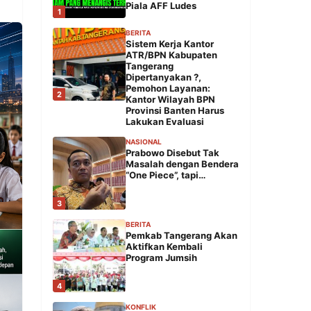
Piala AFF Ludes
1
BERITA
Sistem Kerja Kantor
ATR/BPN Kabupaten
Tangerang
Dipertanyakan ?,
Pemohon Layanan:
2
Kantor Wilayah BPN
Provinsi Banten Harus
Lakukan Evaluasi
NASIONAL
Prabowo Disebut Tak
Masalah dengan Bendera
“One Piece”, tapi…
3
BERITA
Pemkab Tangerang Akan
Aktifkan Kembali
Program Jumsih
4
KONFLIK