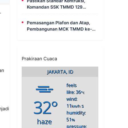
Pastikan Standar Kontruksi,
Komandan SSK TMMD 129
-
Intensif Awasi Pembangunan
MCK di Wanam
Pemasangan Plafon dan Atap,
Pembangunan MCK TMMD ke-
129 di Kampung Wanam Hampir
Rampung
Prakiraan Cuaca
an
JAKARTA, ID
feels
like: 36
°c
32°
wind:
11
s
km/h
jadi
humidity:
51
haze
%
pressure: