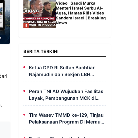
Video : Saudi Murka
Menteri Israel Serbu Al-
Aqsa, Hamas Rilis Video
Sandera Israel | Breaking
News
5
BERITA TERKINI
a
Ketua DPD RI Sultan Bachtiar
Najamudin dan Sekjen LBH
dari
FERADI Yoshua Rivaldo Bahas
Geopolitik dan Supremasi Hukum
Peran TNI AD Wujudkan Fasilitas
Layak, Pembangunan MCK di
,
Dusun Serapu Rampung
Dikerjakan
Tim Wasev TMMD ke-129, Tinjau
Pelaksanaan Program Di Merauke
– Papua Selatan