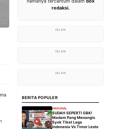
namanya tercantum dalam
box
redaksi.
ama
BERITA POPULER
NASIONAL
SUDAH SEPERTI GBK!
Madam Pang Menangis
n
Syok Tiket Laga
Indonesia Vs Timor Leste