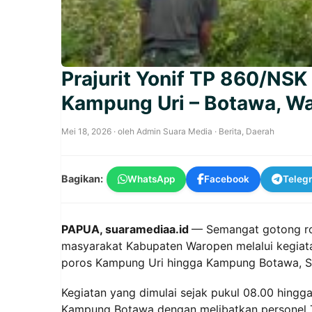
Prajurit Yonif TP 860/NS
Kampung Uri – Botawa, War
Mei 18, 2026
· oleh
Admin Suara Media
·
Berita
,
Daerah
Bagikan:
WhatsApp
Facebook
Teleg
PAPUA, suaramediaa.id
— Semangat gotong ro
masyarakat Kabupaten Waropen melalui kegiata
poros Kampung Uri hingga Kampung Botawa, Se
Kegiatan yang dimulai sejak pukul 08.00 hingg
Kampung Botawa dengan melibatkan personel T