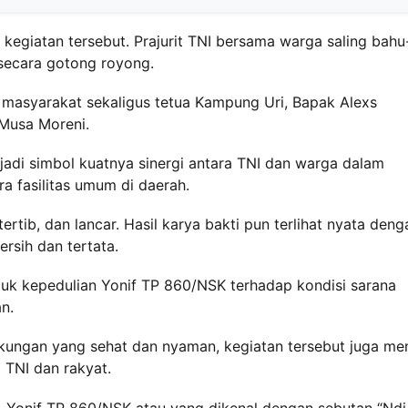
giatan tersebut. Prajurit TNI bersama warga saling bahu
ecara gotong royong.
h masyarakat sekaligus tetua Kampung Uri, Bapak Alexs
 Musa Moreni.
adi simbol kuatnya sinergi antara TNI dan warga dalam
a fasilitas umum di daerah.
rtib, dan lancar. Hasil karya bakti pun terlihat nyata deng
rsih dan tertata.
ntuk kepedulian Yonif TP 860/NSK terhadap kondisi sarana
an.
ungan yang sehat dan nyaman, kegiatan tersebut juga men
TNI dan rakyat.
, Yonif TP 860/NSK atau yang dikenal dengan sebutan “Ndi