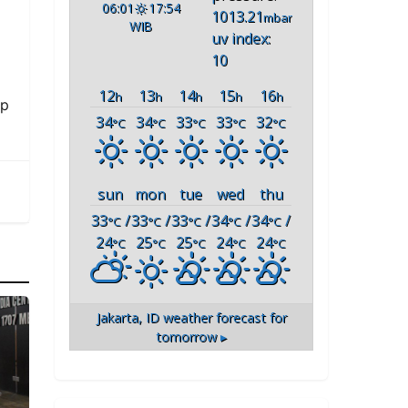
06:01
17:54
1013.21
mbar
WIB
uv index:
10
12
13
14
15
16
h
h
h
h
h
ap
34
34
33
33
32
°C
°C
°C
°C
°C
sun
mon
tue
wed
thu
33
/
33
/
33
/
34
/
34
/
°C
°C
°C
°C
°C
24
25
25
24
24
°C
°C
°C
°C
°C
Jakarta, ID
weather forecast for
tomorrow ▸