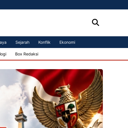
aya
Sejarah
Konflik
Ekonomi
logi
Box Redaksi