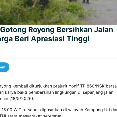
K Gotong Royong Bersihkan Jalan
ga Beri Apresiasi Tinggi
ram
yong kembali ditunjukkan prajurit Yonif TP 860/NSK bers
n karya bakti pembersihan lingkungan di sepanjang jalan
nin (18/5/2026).
a 15.00 WIT tersebut dipusatkan di wilayah Kampung Uri da
NI serta masyarakat setempat.