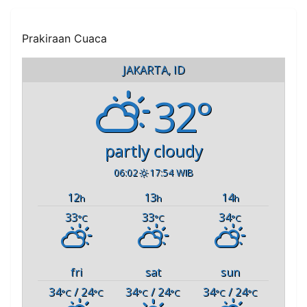
Prakiraan Cuaca
JAKARTA, ID
32°
partly cloudy
06:02
17:54 WIB
12
13
14
h
h
h
33
33
34
°C
°C
°C
fri
sat
sun
34
/ 24
34
/ 24
34
/ 24
°C
°C
°C
°C
°C
°C