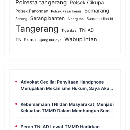
Polresta tangerang
Polsek Cikupa
Semarang
Polsek Panongan
Polsek Pasar kemis
Serang banten
Serang
Suaramediaa.id
Sinergitas
Tangerang
TNI AD
Tigaraksa
Wabup intan
TNI Prima
Ujang nurjaya
Advokat Cecilia: Penyitaan Handphone
Merupakan Mekanisme Hukum, Saya Akan
Kooperatif Apabila Diminta Penyidik dan
Tidak Perlu Takut
Kebersamaan TNI dan Masyarakat, Menjadi
Kekuatan TMMD Dalam Membangun Sumur
Galian di Wanam
Peran TNI AD Lewat TMMD Hadirkan