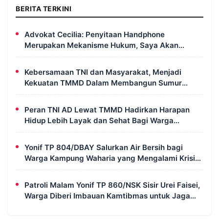
BERITA TERKINI
Advokat Cecilia: Penyitaan Handphone
Merupakan Mekanisme Hukum, Saya Akan
Kooperatif Apabila Diminta Penyidik dan Tidak
Perlu Takut
Kebersamaan TNI dan Masyarakat, Menjadi
Kekuatan TMMD Dalam Membangun Sumur
Galian di Wanam
Peran TNI AD Lewat TMMD Hadirkan Harapan
Hidup Lebih Layak dan Sehat Bagi Warga
Kampung Wanam
Yonif TP 804/DBAY Salurkan Air Bersih bagi
Warga Kampung Waharia yang Mengalami Krisis
Air
Patroli Malam Yonif TP 860/NSK Sisir Urei Faisei,
Warga Diberi Imbauan Kamtibmas untuk Jaga
Keamanan Lingkungan