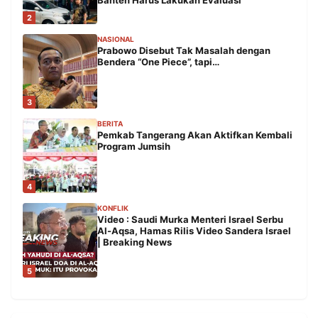
Banten Harus Lakukan Evaluasi
2
NASIONAL
Prabowo Disebut Tak Masalah dengan
Bendera “One Piece”, tapi…
3
BERITA
Pemkab Tangerang Akan Aktifkan Kembali
Program Jumsih
4
KONFLIK
Video : Saudi Murka Menteri Israel Serbu
Al-Aqsa, Hamas Rilis Video Sandera Israel
| Breaking News
5