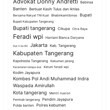
Advokat Donny Andretti
Babinsa
Banten
Berbuat Kasih Tulus dan Ikhlas
Bupati
Bersama Rakyat TNI Kuat
Bhabinkamtibmas
Bupati Kabupaten Tangerang
Bupati tangerang
Cikupa
Citra Raya
Feradi wpi
Harriani Bianca Daryana
Jakarta
Kab. Tangerang
Hut ri ke 80
Kabupaten Tangerang
Kapolresta Tangerang
Kebumen jateng
Ketum feradi wpi
Kecamatan kelapa dua
Kodim Jayapura
Kombes Pol Andi Muhammad Indra
Waspada Amirullah
Kota tangerang
Mentri nusron
Pendim Jayapura
Pemkab tangerang
Polres kebumen
Polda banten