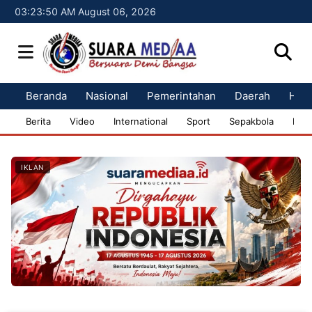
03:23:51 AM August 06, 2026
Beranda
Nasional
Pemerintahan
Daerah
Huk
Berita
Video
International
Sport
Sepakbola
Bisn
IKLAN