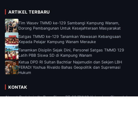
ARTIKEL TERBARU
Tim Wasev TMMD ke-129 Sambangi Kampung Wanam,
Dorong Pembangunan Untuk Kesejahteraan Masyarakat
Satgas TMMD ke-129 Tanamkan Wawasan Kebangsaan
Kepada Pelajar Kampung Wanam Merauke
Tanamkan Disiplin Sejak Dini, Personel Satgas TMMD 129
Latih PBB Siswa SD di Kampung Wanam
Ketua DPD RI Sultan Bachtiar Najamudin dan Sekjen LBH
FERADI Yoshua Rivaldo Bahas Geopolitik dan Supremasi
Hukum
KONTAK
Alamat Redaksi :Jln Raya Sipon RT.03/RW.19 Kelurahan Cipondoh,
Kecamatan Cipondoh, Kota Tangerang, Provinsi Banten Email :
Suaramediaa2025@gmail.com.