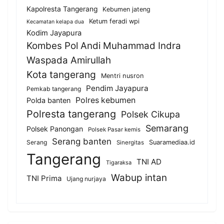
Kapolresta Tangerang
Kebumen jateng
Ketum feradi wpi
Kecamatan kelapa dua
Kodim Jayapura
Kombes Pol Andi Muhammad Indra
Waspada Amirullah
Kota tangerang
Mentri nusron
Pendim Jayapura
Pemkab tangerang
Polres kebumen
Polda banten
Polresta tangerang
Polsek Cikupa
Semarang
Polsek Panongan
Polsek Pasar kemis
Serang banten
Serang
Suaramediaa.id
Sinergitas
Tangerang
TNI AD
Tigaraksa
Wabup intan
TNI Prima
Ujang nurjaya