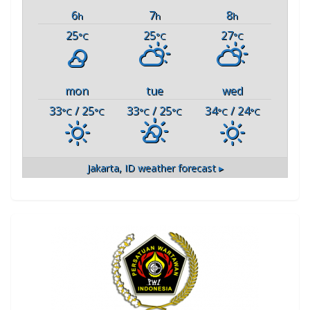
6
7
8
h
h
h
25
25
27
°C
°C
°C
mon
tue
wed
33
/ 25
33
/ 25
34
/ 24
°C
°C
°C
°C
°C
°C
Jakarta, ID
weather forecast ▸