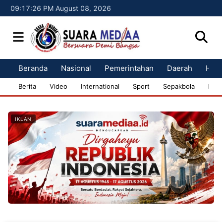
09:17:27 PM August 08, 2026
Beranda
Nasional
Pemerintahan
Daerah
Huk
Berita
Video
International
Sport
Sepakbola
Bisn
IKLAN