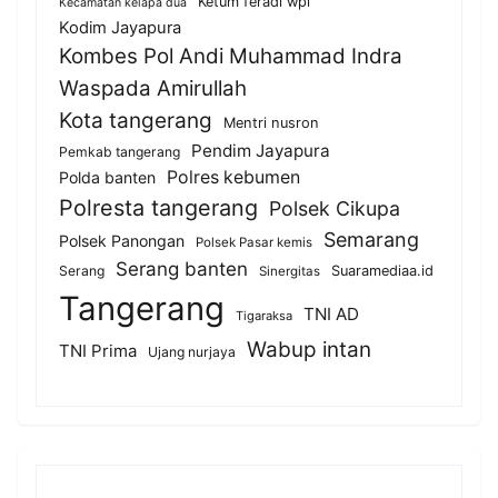
Ketum feradi wpi
Kecamatan kelapa dua
Kodim Jayapura
Kombes Pol Andi Muhammad Indra
Waspada Amirullah
Kota tangerang
Mentri nusron
Pendim Jayapura
Pemkab tangerang
Polres kebumen
Polda banten
Polresta tangerang
Polsek Cikupa
Semarang
Polsek Panongan
Polsek Pasar kemis
Serang banten
Serang
Suaramediaa.id
Sinergitas
Tangerang
TNI AD
Tigaraksa
Wabup intan
TNI Prima
Ujang nurjaya