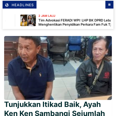
HEADLINES
2 JAM LALU
Tim Advokasi FERADI WPI: LHP BK DPRD Lebak Tidak
Menghentikan Penyidikan Perkara Fam Fuk Tjhong Alias Pak
Uun
Tunjukkan Itikad Baik, Ayah
Ken Ken Sambangi Sejumlah