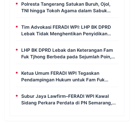
Polresta Tangerang Satukan Buruh, Ojol,
TNI hingga Tokoh Agama dalam Sabuk
Kamtibmas
Tim Advokasi FERADI WPI: LHP BK DPRD
Lebak Tidak Menghentikan Penyidikan
Perkara Fam Fuk Tjhong Alias Pak Uun
LHP BK DPRD Lebak dan Keterangan Fam
Fuk Tjhong Berbeda pada Sejumlah Poin,
Revan FERADI WPI: Proses Pembuktian
Masih Berlangsung di Polda Banten
Ketua Umum FERADI WPI Tegaskan
Pendampingan Hukum untuk Fam Fuk
Tjhong Tetap Berjalan, Hormati Proses
Penyidikan dan LHP BK DPRD Lebak
Subur Jaya Lawfirm–FERADI WPI Kawal
Sidang Perkara Perdata di PN Semarang,
Tergugat Kembali Absen, Sidang Ditunda
13 Agustus 2026