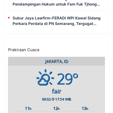
Pendampingan Hukum untuk Fam Fuk Tjhong
Tetap Berjalan, Hormati Proses Penyidikan dan
LHP BK DPRD Lebak
Subur Jaya Lawfirm–FERADI WPI Kawal Sidang
Perkara Perdata di PN Semarang, Tergugat
Kembali Absen, Sidang Ditunda 13 Agustus 2026
Prakiraan Cuaca
JAKARTA, ID
29°
fair
06:02
17:54 WIB
11
12
13
h
h
h