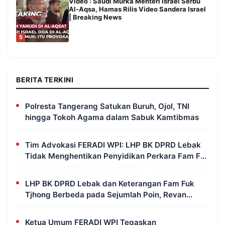
Video : Saudi Murka Menteri Israel Serbu
Al-Aqsa, Hamas Rilis Video Sandera Israel
| Breaking News
5
BERITA TERKINI
Polresta Tangerang Satukan Buruh, Ojol, TNI
hingga Tokoh Agama dalam Sabuk Kamtibmas
Tim Advokasi FERADI WPI: LHP BK DPRD Lebak
Tidak Menghentikan Penyidikan Perkara Fam Fuk
Tjhong Alias Pak Uun
LHP BK DPRD Lebak dan Keterangan Fam Fuk
Tjhong Berbeda pada Sejumlah Poin, Revan
FERADI WPI: Proses Pembuktian Masih
Berlangsung di Polda Banten
Ketua Umum FERADI WPI Tegaskan