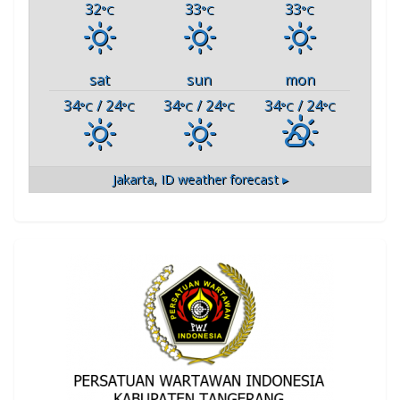
32
33
33
°C
°C
°C
sat
sun
mon
34
/ 24
34
/ 24
34
/ 24
°C
°C
°C
°C
°C
°C
Jakarta, ID
weather forecast ▸