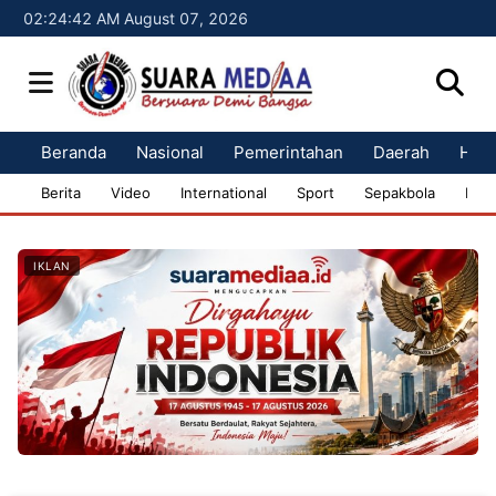
02:24:43 AM August 07, 2026
Beranda
Nasional
Pemerintahan
Daerah
Huk
Berita
Video
International
Sport
Sepakbola
Bisn
IKLAN