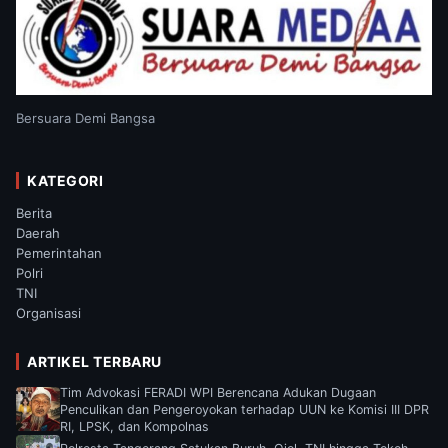
Bersuara Demi Bangsa
KATEGORI
Berita
Daerah
Pemerintahan
Polri
TNI
Organisasi
ARTIKEL TERBARU
Tim Advokasi FERADI WPI Berencana Adukan Dugaan
Penculikan dan Pengeroyokan terhadap UUN ke Komisi III DPR
RI, LPSK, dan Kompolnas