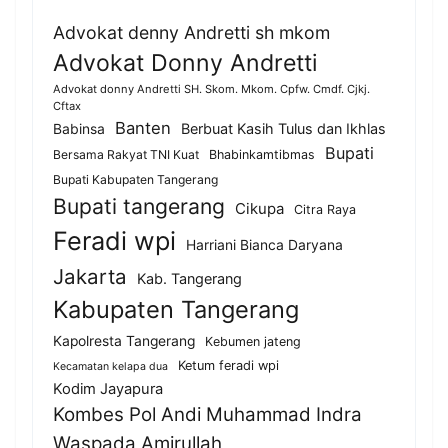
Advokat denny Andretti sh mkom
Advokat Donny Andretti
Advokat donny Andretti SH. Skom. Mkom. Cpfw. Cmdf. Cjkj.
Cftax
Banten
Berbuat Kasih Tulus dan Ikhlas
Babinsa
Bupati
Bersama Rakyat TNI Kuat
Bhabinkamtibmas
Bupati Kabupaten Tangerang
Bupati tangerang
Cikupa
Citra Raya
Feradi wpi
Harriani Bianca Daryana
Jakarta
Kab. Tangerang
Kabupaten Tangerang
Kapolresta Tangerang
Kebumen jateng
Ketum feradi wpi
Kecamatan kelapa dua
Kodim Jayapura
Kombes Pol Andi Muhammad Indra
Waspada Amirullah