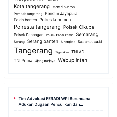
Kota tangerang
Mentri nusron
Pendim Jayapura
Pemkab tangerang
Polres kebumen
Polda banten
Polresta tangerang
Polsek Cikupa
Semarang
Polsek Panongan
Polsek Pasar kemis
Serang banten
Serang
Suaramediaa.id
Sinergitas
Tangerang
TNI AD
Tigaraksa
Wabup intan
TNI Prima
Ujang nurjaya
Tim Advokasi FERADI WPI Berencana
Adukan Dugaan Penculikan dan
Pengeroyokan terhadap UUN ke Komisi III
DPR RI, LPSK, dan Kompolnas