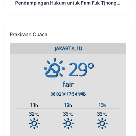
Pendampingan Hukum untuk Fam Fuk Tjhong
Tetap Berjalan, Hormati Proses Penyidikan dan
LHP BK DPRD Lebak
Prakiraan Cuaca
JAKARTA, ID
29°
fair
06:02
17:54 WIB
11
12
13
h
h
h
32
33
33
°C
°C
°C