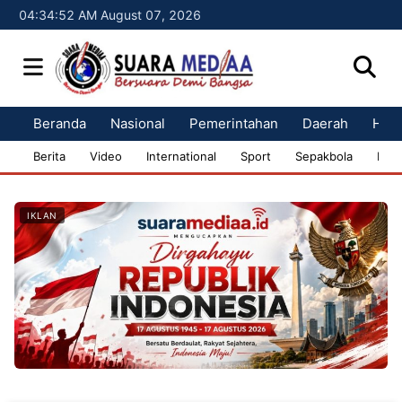
04:34:53 AM August 07, 2026
Beranda
Nasional
Pemerintahan
Daerah
Huk
Berita
Video
International
Sport
Sepakbola
Bisn
IKLAN