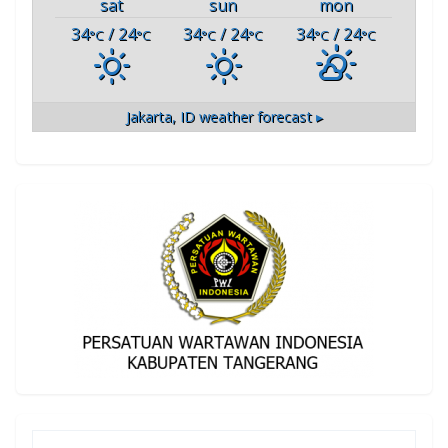
sat
sun
mon
34
/ 24
34
/ 24
34
/ 24
°C
°C
°C
°C
°C
°C
Jakarta, ID
weather forecast ▸