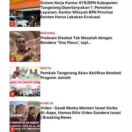
Sistem Kerja Kantor ATR/BPN Kabupaten
Tangerang Dipertanyakan ?, Pemohon
Layanan: Kantor Wilayah BPN Provinsi
Banten Harus Lakukan Evaluasi
2
NASIONAL
Prabowo Disebut Tak Masalah dengan
Bendera “One Piece”, tapi…
3
BERITA
Pemkab Tangerang Akan Aktifkan Kembali
Program Jumsih
4
KONFLIK
Video : Saudi Murka Menteri Israel Serbu
Al-Aqsa, Hamas Rilis Video Sandera Israel
| Breaking News
5