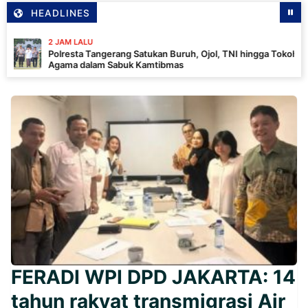
HEADLINES
M LALU
esta Tangerang Satukan Buruh, Ojol, TNI hingga Tokoh
a dalam Sabuk Kamtibmas
FERADI WPI DPD JAKARTA: 14
tahun rakyat transmigrasi Air