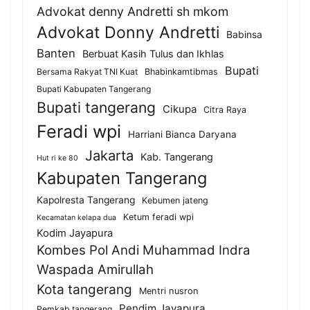
Advokat denny Andretti sh mkom
Advokat Donny Andretti
Babinsa
Banten
Berbuat Kasih Tulus dan Ikhlas
Bupati
Bersama Rakyat TNI Kuat
Bhabinkamtibmas
Bupati Kabupaten Tangerang
Bupati tangerang
Cikupa
Citra Raya
Feradi wpi
Harriani Bianca Daryana
Jakarta
Kab. Tangerang
Hut ri ke 80
Kabupaten Tangerang
Kapolresta Tangerang
Kebumen jateng
Ketum feradi wpi
Kecamatan kelapa dua
Kodim Jayapura
Kombes Pol Andi Muhammad Indra
Waspada Amirullah
Kota tangerang
Mentri nusron
Pendim Jayapura
Pemkab tangerang