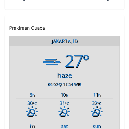
Keamanan Lingkungan
Prakiraan Cuaca
JAKARTA, ID
27°
haze
06:02
17:54 WIB
9
10
11
h
h
h
30
31
32
°C
°C
°C
fri
sat
sun