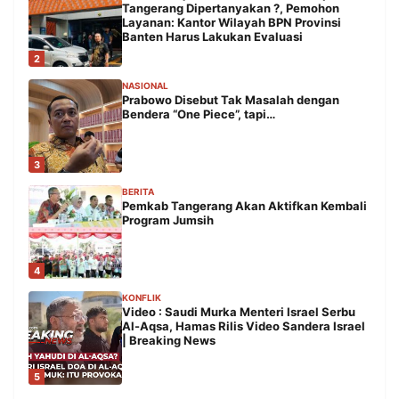
Tangerang Dipertanyakan ?, Pemohon
Layanan: Kantor Wilayah BPN Provinsi
Banten Harus Lakukan Evaluasi
2
NASIONAL
Prabowo Disebut Tak Masalah dengan
Bendera “One Piece”, tapi…
3
BERITA
Pemkab Tangerang Akan Aktifkan Kembali
Program Jumsih
4
KONFLIK
Video : Saudi Murka Menteri Israel Serbu
Al-Aqsa, Hamas Rilis Video Sandera Israel
| Breaking News
5