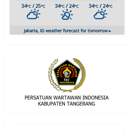
34
/ 25
34
/ 24
34
/ 24
°C
°C
°C
°C
°C
°C
Jakarta, ID
weather forecast for tomorrow ▸