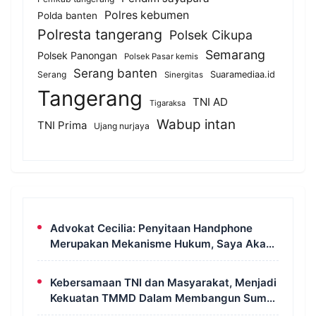
Polres kebumen
Polda banten
Polresta tangerang
Polsek Cikupa
Semarang
Polsek Panongan
Polsek Pasar kemis
Serang banten
Serang
Suaramediaa.id
Sinergitas
Tangerang
TNI AD
Tigaraksa
Wabup intan
TNI Prima
Ujang nurjaya
Advokat Cecilia: Penyitaan Handphone
Merupakan Mekanisme Hukum, Saya Akan
Kooperatif Apabila Diminta Penyidik dan
Tidak Perlu Takut
Kebersamaan TNI dan Masyarakat, Menjadi
Kekuatan TMMD Dalam Membangun Sumur
Galian di Wanam