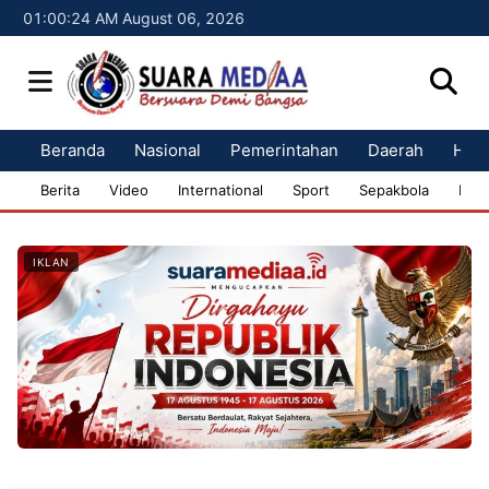
01:00:25 AM August 06, 2026
Beranda
Nasional
Pemerintahan
Daerah
Huk
Berita
Video
International
Sport
Sepakbola
Bisn
IKLAN