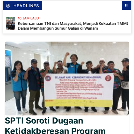
HEADLINES
 JAM LALU
bersamaan TNI dan Masyarakat, Menjadi Kekuatan TMMD
lam Membangun Sumur Galian di Wanam
SPTI Soroti Dugaan
Ketidakberesan Program