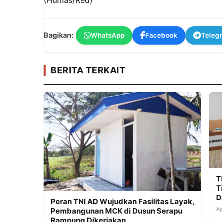
Bagikan:
WhatsApp
Facebook
Teleg
BERITA TERKAIT
T
T
D
Peran TNI AD Wujudkan Fasilitas Layak,
Ag
Pembangunan MCK di Dusun Serapu
Rampung Dikerjakan