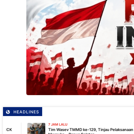
HEADLINES
7 JAM LALU
Tim Wasev TMMD ke-129, Tinjau Pelaksanaan Program Di