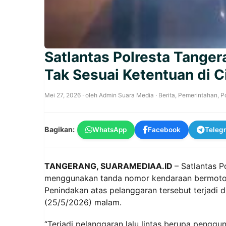
Satlantas Polresta Tange
Tak Sesuai Ketentuan di C
Mei 27, 2026
· oleh
Admin Suara Media
·
Berita
,
Pemerintahan
,
Po
Bagikan:
WhatsApp
Facebook
Teleg
TANGERANG, SUARAMEDIAA.ID
– Satlantas 
menggunakan tanda nomor kendaraan bermotor (
Penindakan atas pelanggaran tersebut terjadi
(25/5/2026) malam.
“Terjadi pelanggaran lalu lintas berupa penggu