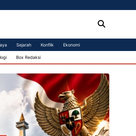
aya
Sejarah
Konflik
Ekonomi
logi
Box Redaksi