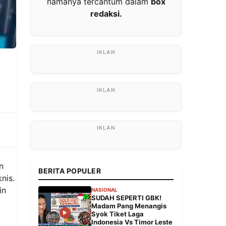
namanya tercantum dalam
box
redaksi.
n
BERITA POPULER
nis.
in
NASIONAL
SUDAH SEPERTI GBK!
Madam Pang Menangis
Syok Tiket Laga
Indonesia Vs Timor Leste