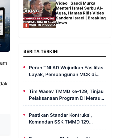
Video : Saudi Murka
Menteri Israel Serbu Al-
Aqsa, Hamas Rilis Video
Sandera Israel | Breaking
News
5
BERITA TERKINI
tam
Peran TNI AD Wujudkan Fasilitas
Layak, Pembangunan MCK di
Dusun Serapu Rampung
idak
Dikerjakan
Tim Wasev TMMD ke-129, Tinjau
Pelaksanaan Program Di Merauke
– Papua Selatan
Pastikan Standar Kontruksi,
Komandan SSK TMMD 129
Intensif Awasi Pembangunan
MCK di Wanam