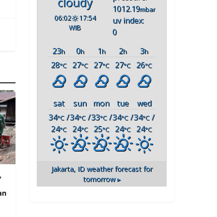
cloudy
1012.19
mbar
06:02
17:54
uv index:
WIB
0
23
0
1
2
3
h
h
h
h
h
28
27
27
27
26
°C
°C
°C
°C
°C
sat
sun
mon
tue
wed
34
/
34
/
33
/
34
/
34
/
°C
°C
°C
°C
°C
24
24
25
24
24
°C
°C
°C
°C
°C
Jakarta, ID
weather forecast for
,
tomorrow ▸
an