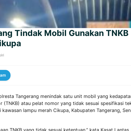
rang Tindak Mobil Gunakan TNKB
ikupa
lri
ram
Polresta Tangerang menindak satu unit mobil yang kedapata
TNKB) atau pelat nomor yang tidak sesuai spesifikasi tek
 di kawasan lampu merah Cikupa, Kabupaten Tangerang, Sen
naan TNKB yang tidak sesuai ketentuan,” kata Kasat Lantas