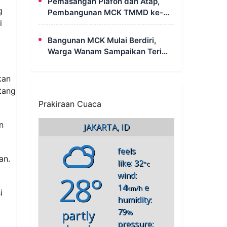
Pemasangan Plafon dan Atap,
g
Pembangunan MCK TMMD ke-
i
129 di Kampung Wanam Hampir
Rampung
Bangunan MCK Mulai Berdiri,
Warga Wanam Sampaikan Terima
Kasih Kepada Satgas TMMD
kan
tang
Prakiraan Cuaca
n
JAKARTA, ID
feels
an.
like: 32
°c
28°
wind:
14
e
km/h
i
humidity:
79
partly
%
pressure: