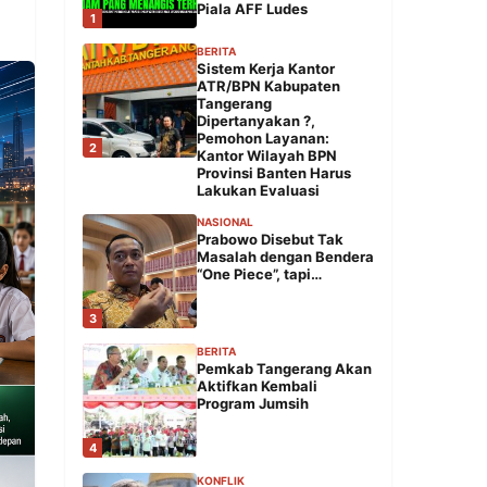
Piala AFF Ludes
1
BERITA
Sistem Kerja Kantor
ATR/BPN Kabupaten
Tangerang
Dipertanyakan ?,
Pemohon Layanan:
2
Kantor Wilayah BPN
Provinsi Banten Harus
Lakukan Evaluasi
NASIONAL
Prabowo Disebut Tak
Masalah dengan Bendera
“One Piece”, tapi…
3
BERITA
Pemkab Tangerang Akan
Aktifkan Kembali
Program Jumsih
4
KONFLIK