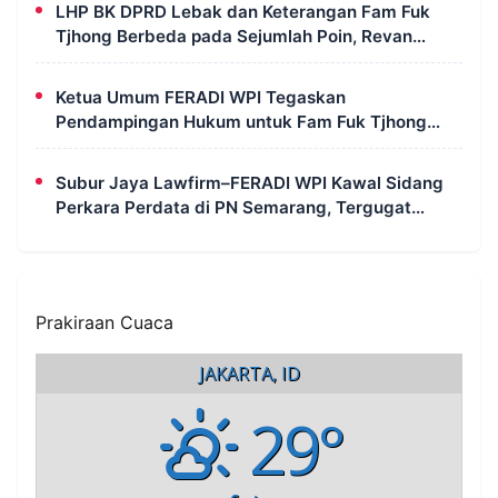
LHP BK DPRD Lebak dan Keterangan Fam Fuk
Tjhong Berbeda pada Sejumlah Poin, Revan
FERADI WPI: Proses Pembuktian Masih
Berlangsung di Polda Banten
Ketua Umum FERADI WPI Tegaskan
Pendampingan Hukum untuk Fam Fuk Tjhong
Tetap Berjalan, Hormati Proses Penyidikan dan
LHP BK DPRD Lebak
Subur Jaya Lawfirm–FERADI WPI Kawal Sidang
Perkara Perdata di PN Semarang, Tergugat
Kembali Absen, Sidang Ditunda 13 Agustus 2026
Prakiraan Cuaca
JAKARTA, ID
29°