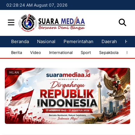
02:28:25 AM August 07, 2026
Beranda
Nasional
Pemerintahan
Daerah
Huk
Berita
Video
International
Sport
Sepakbola
Bisn
IKLAN