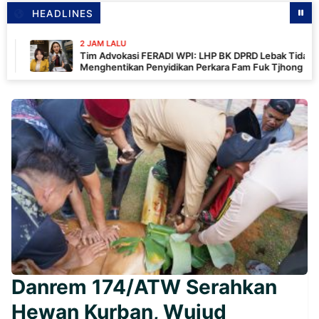
HEADLINES
2 JAM LALU
Tim Advokasi FERADI WPI: LHP BK DPRD Lebak Tidak
Menghentikan Penyidikan Perkara Fam Fuk Tjhong Alias Pak
Uun
Danrem 174/ATW Serahkan
Hewan Kurban, Wujud