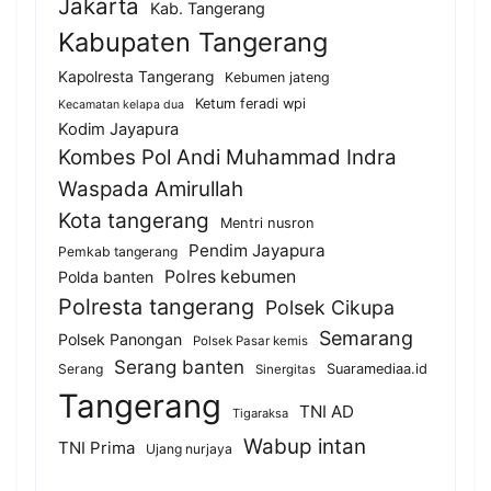
Jakarta
Kab. Tangerang
Kabupaten Tangerang
Kapolresta Tangerang
Kebumen jateng
Ketum feradi wpi
Kecamatan kelapa dua
Kodim Jayapura
Kombes Pol Andi Muhammad Indra
Waspada Amirullah
Kota tangerang
Mentri nusron
Pendim Jayapura
Pemkab tangerang
Polres kebumen
Polda banten
Polresta tangerang
Polsek Cikupa
Semarang
Polsek Panongan
Polsek Pasar kemis
Serang banten
Serang
Suaramediaa.id
Sinergitas
Tangerang
TNI AD
Tigaraksa
Wabup intan
TNI Prima
Ujang nurjaya