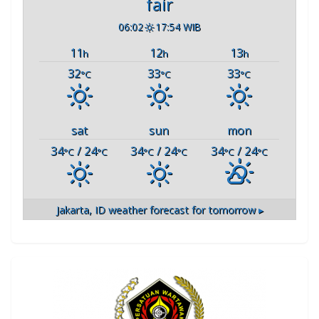
fair
06:02
17:54 WIB
11
12
13
h
h
h
32
33
33
°C
°C
°C
sat
sun
mon
34
/ 24
34
/ 24
34
/ 24
°C
°C
°C
°C
°C
°C
Jakarta, ID
weather forecast for tomorrow ▸