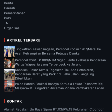
Berita
Daerah
Pemerintahan
Polri
TNI
Organisasi
ARTIKEL TERBARU
Tingkatkan Kesiapsiagaan, Personel Kodim 1707/Merauke
Asah Ketrampilan Bersama Petugas Damkar
Personel Yonif TP 809/NTM Sigap Bantu Evakuasi Kendaraan
Warga Wapoania yang Terperosok ke Jurang
Kapolsek Pasar Kemis Tegaskan Tak Ada Pembiaran,
Kendaraan Berat yang Parkir di Bahu Jalan Langsung
Ditertibkan
Polda Banten Edukasi Bahaya Karhutla Lewat Talkshow RRI,
Masyarakat Diingatkan Ancaman Pidana Pembakaran Lahan
KONTAK
Alamat Redaksi :Jln Raya Sipon RT.03/RW.19 Kelurahan Cipondoh,