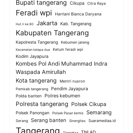
Bupati tangerang
Cikupa
Citra Raya
Feradi wpi
Harriani Bianca Daryana
Jakarta
Kab. Tangerang
Hut ri ke 80
Kabupaten Tangerang
Kapolresta Tangerang
Kebumen jateng
Ketum feradi wpi
Kecamatan kelapa dua
Kodim Jayapura
Kombes Pol Andi Muhammad Indra
Waspada Amirullah
Kota tangerang
Mentri nusron
Pendim Jayapura
Pemkab tangerang
Polres kebumen
Polda banten
Polresta tangerang
Polsek Cikupa
Semarang
Polsek Panongan
Polsek Pasar kemis
Serang banten
Serang
Suaramediaa.id
Sinergitas
Tangerang
TNI AD
Tigaraksa