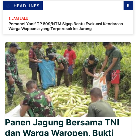
HEADLINES
ALU
1
l Yonif TP 809/NTM Sigap Bantu Evakuasi Kendaraan
K
apoania yang Terperosok ke Jurang
K
D
Panen Jagung Bersama TNI
dan Warga Waropen, Bukti