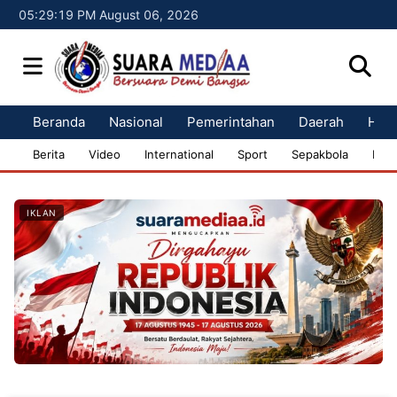
05:29:20 PM August 06, 2026
Beranda
Nasional
Pemerintahan
Daerah
Huk
Berita
Video
International
Sport
Sepakbola
Bisn
IKLAN