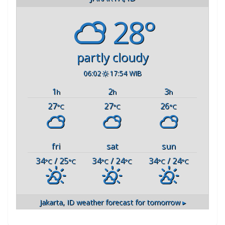
28°
partly cloudy
06:02
17:54 WIB
1
2
3
h
h
h
27
27
26
°C
°C
°C
fri
sat
sun
34
/ 25
34
/ 24
34
/ 24
°C
°C
°C
°C
°C
°C
Jakarta, ID
weather forecast for tomorrow ▸