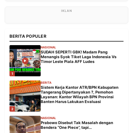
BERITA POPULER
NASIONAL
SUDAH SEPERTI GBK! Madam Pang
Menangis Syok Tiket Laga Indonesia Vs
Timor Leste Piala AFF Ludes
1
BERITA
Sistem Kerja Kantor ATR/BPN Kabupaten
Tangerang Dipertanyakan ?, Pemohon
Layanan: Kantor Wilayah BPN Provinsi
Banten Harus Lakukan Evaluasi
2
NASIONAL
Prabowo Disebut Tak Masalah dengan
Bendera “One Piece”, tapi…