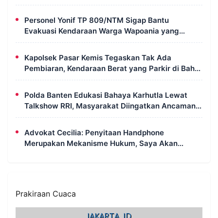
Petugas Damkar
Personel Yonif TP 809/NTM Sigap Bantu
Evakuasi Kendaraan Warga Wapoania yang
Terperosok ke Jurang
Kapolsek Pasar Kemis Tegaskan Tak Ada
Pembiaran, Kendaraan Berat yang Parkir di Bahu
Jalan Langsung Ditertibkan
Polda Banten Edukasi Bahaya Karhutla Lewat
Talkshow RRI, Masyarakat Diingatkan Ancaman
Pidana Pembakaran Lahan
Advokat Cecilia: Penyitaan Handphone
Merupakan Mekanisme Hukum, Saya Akan
Kooperatif Apabila Diminta Penyidik dan Tidak
Perlu Takut
Prakiraan Cuaca
JAKARTA, ID