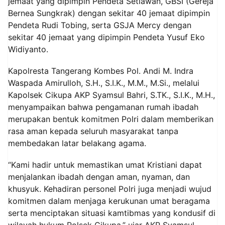
jemaat yang dipimpin Pendeta Setiawan, GBSI (Gereja
Bernea Sungkrak) dengan sekitar 40 jemaat dipimpin
Pendeta Rudi Tobing, serta GSJA Mercy dengan
sekitar 40 jemaat yang dipimpin Pendeta Yusuf Eko
Widiyanto.
Kapolresta Tangerang Kombes Pol. Andi M. Indra
Waspada Amirulloh, S.H., S.I.K., M.M., M.Si., melalui
Kapolsek Cikupa AKP Syamsul Bahri, S.TK., S.I.K., M.H.,
menyampaikan bahwa pengamanan rumah ibadah
merupakan bentuk komitmen Polri dalam memberikan
rasa aman kepada seluruh masyarakat tanpa
membedakan latar belakang agama.
“Kami hadir untuk memastikan umat Kristiani dapat
menjalankan ibadah dengan aman, nyaman, dan
khusyuk. Kehadiran personel Polri juga menjadi wujud
komitmen dalam menjaga kerukunan umat beragama
serta menciptakan situasi kamtibmas yang kondusif di
wilayah hukum Polsek Cikupa,” ujar AKP Syamsul