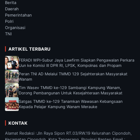
Berita
Daerah
Pemerintahan
Polri
Organisasi
TNI
ARTIKEL TERBARU
FERADI WPI–Subur Jaya Lawfirm Siapkan Pengawalan Perkara
Uun ke Komisi III DPR RI, LPSK, Kompolnas dan Propam
Peran TNI AD Melalui TMMD 129 Sejahterakan Masyarakat
Wanam
Tim Wasev TMMD ke-129 Sambangi Kampung Wanam,
Dorong Pembangunan Untuk Kesejahteraan Masyarakat
Satgas TMMD ke-129 Tanamkan Wawasan Kebangsaan
Kepada Pelajar Kampung Wanam Merauke
KONTAK
Alamat Redaksi :Jln Raya Sipon RT.03/RW.19 Kelurahan Cipondoh,
Kecamatan Cipondoh, Kota Tangerang, Provinsi Banten Email :