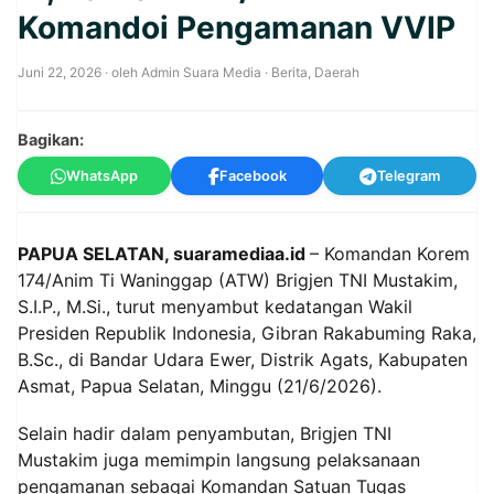
Komandoi Pengamanan VVIP
Juni 22, 2026
· oleh
Admin Suara Media
·
Berita
,
Daerah
Bagikan:
WhatsApp
Facebook
Telegram
PAPUA SELATAN, suaramediaa.id
– Komandan Korem
174/Anim Ti Waninggap (ATW) Brigjen TNI Mustakim,
S.I.P., M.Si., turut menyambut kedatangan Wakil
Presiden Republik Indonesia, Gibran Rakabuming Raka,
B.Sc., di Bandar Udara Ewer, Distrik Agats, Kabupaten
Asmat, Papua Selatan, Minggu (21/6/2026).
‎Selain hadir dalam penyambutan, Brigjen TNI
Mustakim juga memimpin langsung pelaksanaan
pengamanan sebagai Komandan Satuan Tugas