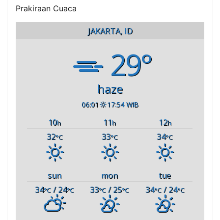
Prakiraan Cuaca
JAKARTA, ID
29°
haze
06:01
17:54 WIB
10
11
12
h
h
h
32
33
34
°C
°C
°C
sun
mon
tue
34
/ 24
33
/ 25
34
/ 24
°C
°C
°C
°C
°C
°C