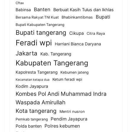
Cftax
Banten
Berbuat Kasih Tulus dan Ikhlas
Babinsa
Bupati
Bersama Rakyat TNI Kuat
Bhabinkamtibmas
Bupati Kabupaten Tangerang
Bupati tangerang
Cikupa
Citra Raya
Feradi wpi
Harriani Bianca Daryana
Jakarta
Kab. Tangerang
Kabupaten Tangerang
Kapolresta Tangerang
Kebumen jateng
Ketum feradi wpi
Kecamatan kelapa dua
Kodim Jayapura
Kombes Pol Andi Muhammad Indra
Waspada Amirullah
Kota tangerang
Mentri nusron
Pendim Jayapura
Pemkab tangerang
Polres kebumen
Polda banten