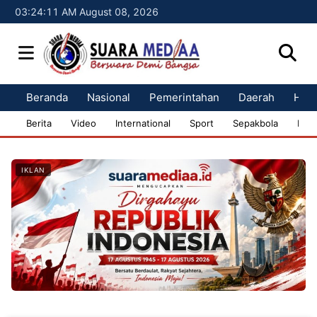
03:24:12 AM August 08, 2026
Beranda
Nasional
Pemerintahan
Daerah
Huk
Berita
Video
International
Sport
Sepakbola
Bisn
IKLAN