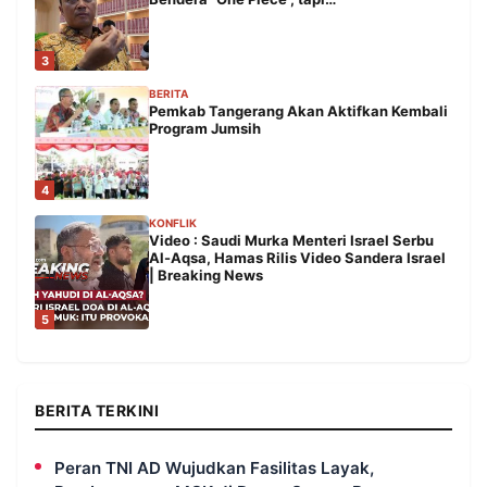
3
BERITA
Pemkab Tangerang Akan Aktifkan Kembali
Program Jumsih
4
KONFLIK
Video : Saudi Murka Menteri Israel Serbu
Al-Aqsa, Hamas Rilis Video Sandera Israel
| Breaking News
5
BERITA TERKINI
Peran TNI AD Wujudkan Fasilitas Layak,