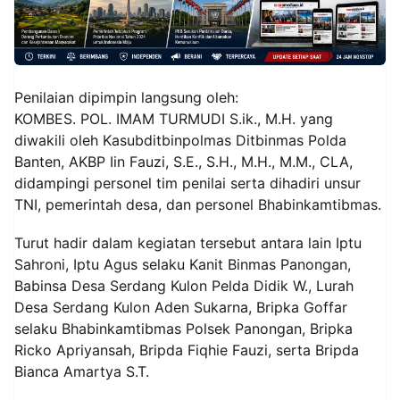
Penilaian dipimpin langsung oleh:
KOMBES. POL. IMAM TURMUDI S.ik., M.H. yang
diwakili oleh Kasubditbinpolmas Ditbinmas Polda
Banten, AKBP Iin Fauzi, S.E., S.H., M.H., M.M., CLA,
didampingi personel tim penilai serta dihadiri unsur
TNI, pemerintah desa, dan personel Bhabinkamtibmas.
Turut hadir dalam kegiatan tersebut antara lain Iptu
Sahroni, Iptu Agus selaku Kanit Binmas Panongan,
Babinsa Desa Serdang Kulon Pelda Didik W., Lurah
Desa Serdang Kulon Aden Sukarna, Bripka Goffar
selaku Bhabinkamtibmas Polsek Panongan, Bripka
Ricko Apriyansah, Bripda Fiqhie Fauzi, serta Bripda
Bianca Amartya S.T.