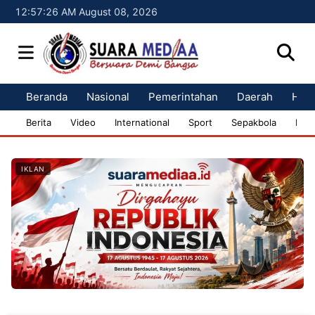
12:57:27 AM August 08, 2026
Beranda
Nasional
Pemerintahan
Daerah
Huk
Berita
Video
International
Sport
Sepakbola
Bisn
IKLAN