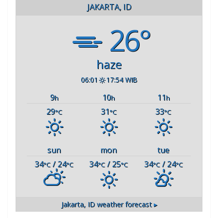
JAKARTA, ID
26°
haze
06:01
17:54 WIB
9
10
11
h
h
h
29
31
33
°C
°C
°C
sun
mon
tue
34
/ 24
34
/ 25
34
/ 24
°C
°C
°C
°C
°C
°C
Jakarta, ID
weather forecast ▸