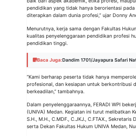
baik dari aspek akademik, etika profesi, maupu
pendidikan yang tidak hanya berorientasi pada 
diterapkan dalam dunia profesi,” ujar Donny And
Menurutnya, kerja sama dengan Fakultas Huk
kualitas penyelenggaraan pendidikan profesi hu
pendidikan tinggi.
Baca Juga:
Dandim 1701/Jayapura Safari Nat
“Kami berharap peserta tidak hanya memperoleh
profesional, dan kesiapan untuk berkontribusi
berkeadilan,” tambahnya.
Dalam penyelenggaraannya, FERADI WPI bekerj
(UNIVA) Medan. Kegiatan ini turut melibatkan
S.H., M.H., C.MDF., C.JKJ., C.FTAX., Sekretari
serta Dekan Fakultas Hukum UNIVA Medan, Nurhi