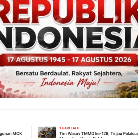
1 HARI LALU
Tim Wasev TMMD ke-129, Tinjau Pelaksanaan Program Di