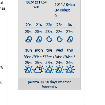
06:01
17:54
ai
1011.18
mbar
WIB
tas
uv index:
0
20
21
22
23
0
h
h
h
h
h
g
28
28
28
27
27
°C
°C
°C
°C
°C
sun
mon
tue
wed
thu
33
/
33
/
33
/
34
/
34
/
°C
°C
°C
°C
°C
25
25
24
24
24
°C
°C
°C
°C
°C
ng
Jakarta, ID
10 days weather
k
forecast ▸