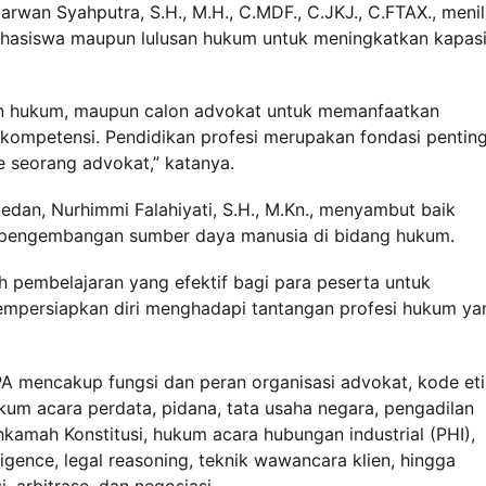
wan Syahputra, S.H., M.H., C.MDF., C.JKJ., C.FTAX., menil
hasiswa maupun lulusan hukum untuk meningkatkan kapasi
an hukum, maupun calon advokat untuk memanfaatkan
ompetensi. Pendidikan profesi merupakan fondasi pentin
 seorang advokat,” katanya.
dan, Nurhimmi Falahiyati, S.H., M.Kn., menyambut baik
ya pengembangan sumber daya manusia di bidang hukum.
h pembelajaran yang efektif bagi para peserta untuk
persiapkan diri menghadapi tantangan profesi hukum ya
A mencakup fungsi dan peran organisasi advokat, kode eti
ukum acara perdata, pidana, tata usaha negara, pengadilan
amah Konstitusi, hukum acara hubungan industrial (PHI),
ligence, legal reasoning, teknik wawancara klien, hingga
, arbitrase, dan negosiasi.