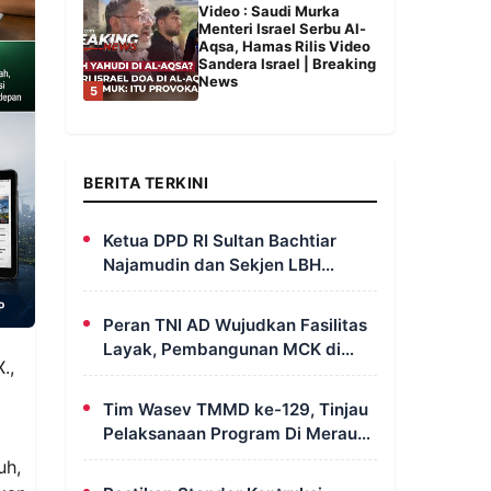
Video : Saudi Murka
Menteri Israel Serbu Al-
Aqsa, Hamas Rilis Video
Sandera Israel | Breaking
News
5
BERITA TERKINI
Ketua DPD RI Sultan Bachtiar
Najamudin dan Sekjen LBH
FERADI Yoshua Rivaldo Bahas
Geopolitik dan Supremasi Hukum
Peran TNI AD Wujudkan Fasilitas
Layak, Pembangunan MCK di
.,
Dusun Serapu Rampung
Dikerjakan
Tim Wasev TMMD ke-129, Tinjau
Pelaksanaan Program Di Merauke
– Papua Selatan
uh,