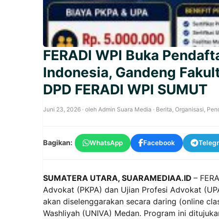
FERADI WPI Buka Pendafta
Indonesia, Gandeng Faku
DPD FERADI WPI SUMUT
Juni 23, 2026
· oleh
Admin Suara Media
·
Berita
,
Organisasi
,
Pen
Bagikan:
WhatsApp
Facebook
Teleg
SUMATERA UTARA, SUARAMEDIAA.ID
– FERA
Advokat (PKPA) dan Ujian Profesi Advokat (UPA)
akan diselenggarakan secara daring (online cla
Washliyah (UNIVA) Medan. Program ini ditujuka