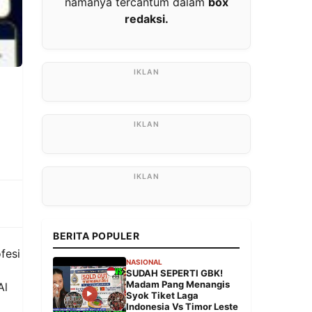
namanya tercantum dalam
box
redaksi.
BERITA POPULER
fesi
NASIONAL
SUDAH SEPERTI GBK!
Madam Pang Menangis
Al
Syok Tiket Laga
Indonesia Vs Timor Leste