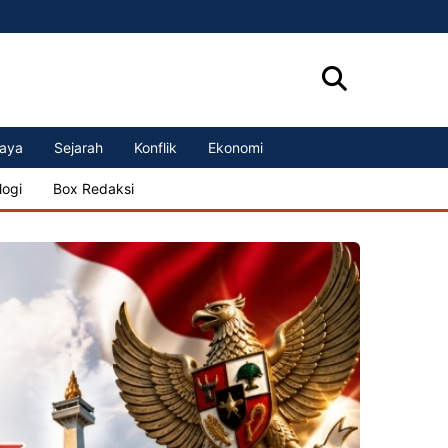
aya
Sejarah
Konflik
Ekonomi
logi
Box Redaksi