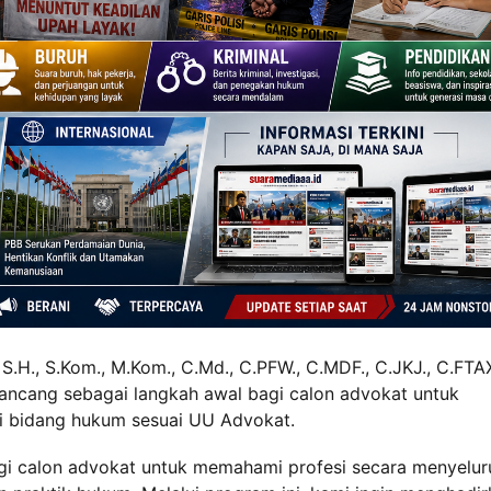
H., S.Kom., M.Kom., C.Md., C.PFW., C.MDF., C.JKJ., C.FTAX
ncang sebagai langkah awal bagi calon advokat untuk
i bidang hukum sesuai UU Advokat.
i calon advokat untuk memahami profesi secara menyelur