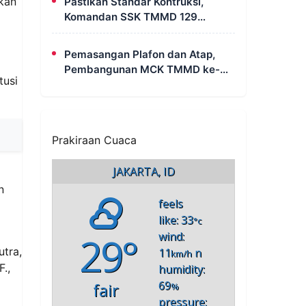
rkan
Pastikan Standar Kontruksi,
Komandan SSK TMMD 129
Intensif Awasi Pembangunan
MCK di Wanam
Pemasangan Plafon dan Atap,
Pembangunan MCK TMMD ke-
tusi
129 di Kampung Wanam Hampir
Rampung
Prakiraan Cuaca
JAKARTA, ID
n
feels
like: 33
°c
29°
wind:
tra,
11
n
km/h
.,
humidity:
69
fair
%
pressure: