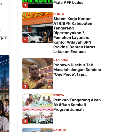
Piala AFF Ludes
ai
1
BERITA
Sistem Kerja Kantor
ATR/BPN Kabupaten
Tangerang
e
Dipertanyakan ?,
ngan
Pemohon Layanan:
2
Kantor Wilayah BPN
Provinsi Banten Harus
Lakukan Evaluasi
NASIONAL
Prabowo Disebut Tak
Masalah dengan Bendera
“One Piece”, tapi…
3
BERITA
Pemkab Tangerang Akan
Aktifkan Kembali
Program Jumsih
4
KONFLIK