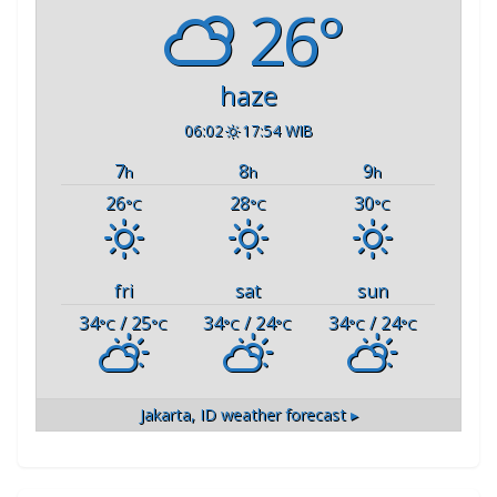
26°
haze
06:02
17:54 WIB
7
8
9
h
h
h
26
28
30
°C
°C
°C
fri
sat
sun
34
/ 25
34
/ 24
34
/ 24
°C
°C
°C
°C
°C
°C
Jakarta, ID
weather forecast ▸