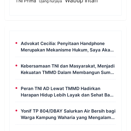
Wabup intan
TNI Prima
Ujang nurjaya
Advokat Cecilia: Penyitaan Handphone
Merupakan Mekanisme Hukum, Saya Akan
Kooperatif Apabila Diminta Penyidik dan
Tidak Perlu Takut
Kebersamaan TNI dan Masyarakat, Menjadi
Kekuatan TMMD Dalam Membangun Sumur
Galian di Wanam
Peran TNI AD Lewat TMMD Hadirkan
Harapan Hidup Lebih Layak dan Sehat Bagi
Warga Kampung Wanam
Yonif TP 804/DBAY Salurkan Air Bersih bagi
Warga Kampung Waharia yang Mengalami
Krisis Air