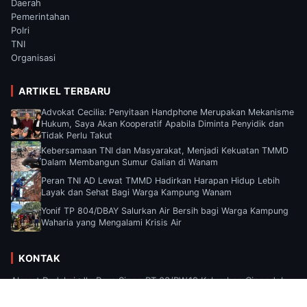
Daerah
Pemerintahan
Polri
TNI
Organisasi
ARTIKEL TERBARU
Advokat Cecilia: Penyitaan Handphone Merupakan Mekanisme
Hukum, Saya Akan Kooperatif Apabila Diminta Penyidik dan
Tidak Perlu Takut
Kebersamaan TNI dan Masyarakat, Menjadi Kekuatan TMMD
Dalam Membangun Sumur Galian di Wanam
Peran TNI AD Lewat TMMD Hadirkan Harapan Hidup Lebih
Layak dan Sehat Bagi Warga Kampung Wanam
Yonif TP 804/DBAY Salurkan Air Bersih bagi Warga Kampung
Waharia yang Mengalami Krisis Air
KONTAK
Alamat Redaksi :Jln Raya Sipon RT.03/RW.19 Kelurahan Cipondoh,
Kecamatan Cipondoh, Kota Tangerang, Provinsi Banten Email :