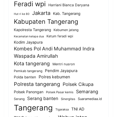
Feradi wpi
Harriani Bianca Daryana
Jakarta
Kab. Tangerang
Hut ri ke 80
Kabupaten Tangerang
Kapolresta Tangerang
Kebumen jateng
Ketum feradi wpi
Kecamatan kelapa dua
Kodim Jayapura
Kombes Pol Andi Muhammad Indra
Waspada Amirullah
Kota tangerang
Mentri nusron
Pendim Jayapura
Pemkab tangerang
Polres kebumen
Polda banten
Polresta tangerang
Polsek Cikupa
Semarang
Polsek Panongan
Polsek Pasar kemis
Serang banten
Serang
Suaramediaa.id
Sinergitas
Tangerang
TNI AD
Tigaraksa