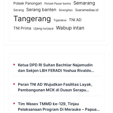
Semarang
Polsek Panongan
Polsek Pasar kemis
Serang banten
Serang
Suaramediaa.id
Sinergitas
Tangerang
TNI AD
Tigaraksa
Wabup intan
TNI Prima
Ujang nurjaya
Ketua DPD RI Sultan Bachtiar Najamudin
dan Sekjen LBH FERADI Yoshua Rivaldo
Bahas Geopolitik dan Supremasi Hukum
Peran TNI AD Wujudkan Fasilitas Layak,
Pembangunan MCK di Dusun Serapu
Rampung Dikerjakan
Tim Wasev TMMD ke-129, Tinjau
Pelaksanaan Program Di Merauke – Papua