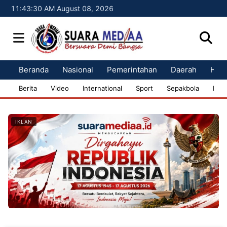
11:43:31 AM August 08, 2026
Beranda
Nasional
Pemerintahan
Daerah
Huk
Berita
Video
International
Sport
Sepakbola
Bisn
IKLAN