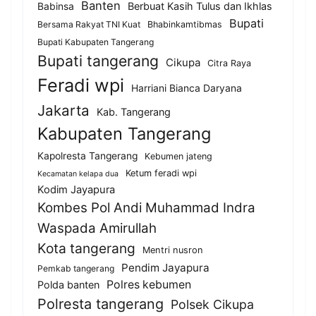
Banten
Berbuat Kasih Tulus dan Ikhlas
Babinsa
Bupati
Bersama Rakyat TNI Kuat
Bhabinkamtibmas
Bupati Kabupaten Tangerang
Bupati tangerang
Cikupa
Citra Raya
Feradi wpi
Harriani Bianca Daryana
Jakarta
Kab. Tangerang
Kabupaten Tangerang
Kapolresta Tangerang
Kebumen jateng
Ketum feradi wpi
Kecamatan kelapa dua
Kodim Jayapura
Kombes Pol Andi Muhammad Indra
Waspada Amirullah
Kota tangerang
Mentri nusron
Pendim Jayapura
Pemkab tangerang
Polres kebumen
Polda banten
Polresta tangerang
Polsek Cikupa