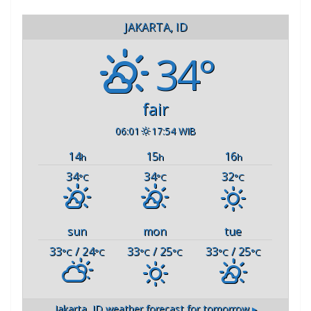
JAKARTA, ID
34°
fair
06:01
17:54 WIB
14
15
16
h
h
h
34
34
32
°C
°C
°C
sun
mon
tue
33
/ 24
33
/ 25
33
/ 25
°C
°C
°C
°C
°C
°C
Jakarta, ID
weather forecast for tomorrow ▸