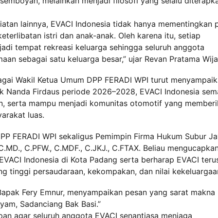
semboyan, melainkan menjadi filosofi yang selalu diterapk
atan lainnya, EVACI Indonesia tidak hanya mementingkan 
erlibatan istri dan anak-anak. Oleh karena itu, setiap
njadi tempat rekreasi keluarga sehingga seluruh anggota
an sebagai satu keluarga besar,” ujar Revan Pratama Wija
bagai Wakil Ketua Umum DPP FERADI WPI turut menyampai
 Nanda Firdaus periode 2026–2028, EVACI Indonesia sem
an, serta mampu menjadi komunitas otomotif yang member
arakat luas.
DPP FERADI WPI sekaligus Pemimpin Firma Hukum Subur Ja
 C.MD., C.PFW., C.MDF., C.JKJ., C.FTAX. Beliau mengucapka
EVACI Indonesia di Kota Padang serta berharap EVACI teru
 tinggi persaudaraan, kekompakan, dan nilai kekeluargaa
 Bapak Fery Emnur, menyampaikan pesan yang sarat makna 
yam, Sadanciang Bak Basi.”
pan agar seluruh anggota EVACI senantiasa menjaga