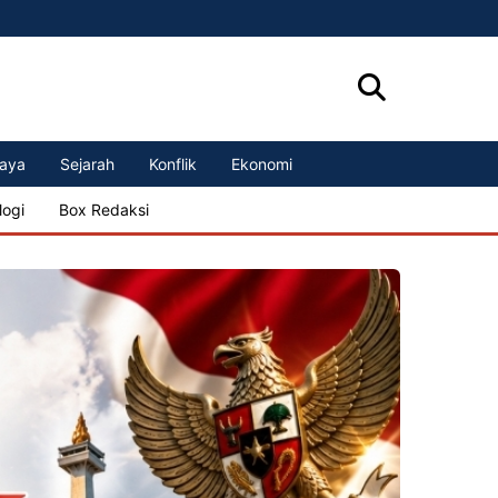
aya
Sejarah
Konflik
Ekonomi
logi
Box Redaksi