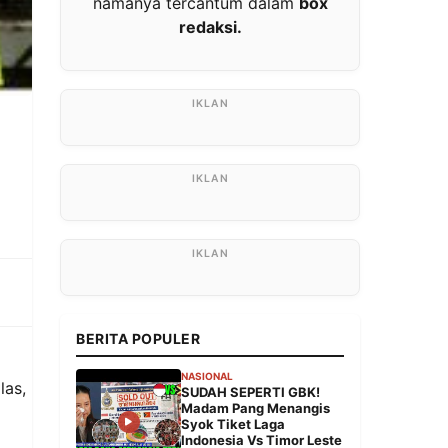
namanya tercantum dalam
box
redaksi.
l
BERITA POPULER
NASIONAL
las,
SUDAH SEPERTI GBK!
Madam Pang Menangis
Syok Tiket Laga
Indonesia Vs Timor Leste