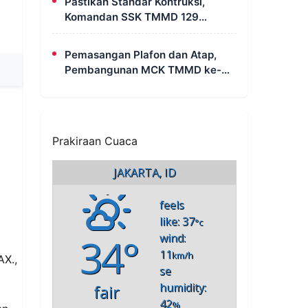
Pastikan Standar Kontruksi,
Komandan SSK TMMD 129
Intensif Awasi Pembangunan
MCK di Wanam
Pemasangan Plafon dan Atap,
Pembangunan MCK TMMD ke-
129 di Kampung Wanam Hampir
Rampung
Prakiraan Cuaca
JAKARTA, ID
feels
like: 37
°c
34°
wind:
11
km/h
AX.,
se
humidity:
fair
42
%