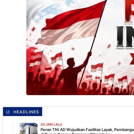
HEADLINES
24 JAM LALU
Peran TNI AD Wujudkan Fasilitas Layak, Pembangunan MCK