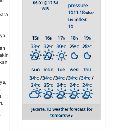
an
06:01
17:54
pressure:
WIB
1011.18
mbar
para
uv index:
10
ya.
15
16
17
18
19
h
h
h
h
h
33
32
30
29
28
°C
°C
°C
°C
°C
kan
akin
ikan
sun
mon
tue
wed
thu
34
/
34
/
34
/
34
/
34
/
°C
°C
°C
°C
°C
ya,
24
25
24
24
24
°C
°C
°C
°C
°C
n
s
n.
Jakarta, ID
weather forecast for
tomorrow ▸
: