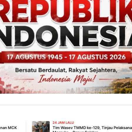
24 JAM LALU
Tim Wasev TMMD ke-129, Tinjau Pelaksanaan Program Di