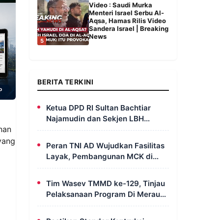
Video : Saudi Murka
Menteri Israel Serbu Al-
Aqsa, Hamas Rilis Video
Sandera Israel | Breaking
News
5
BERITA TERKINI
Ketua DPD RI Sultan Bachtiar
Najamudin dan Sekjen LBH
nan
FERADI Yoshua Rivaldo Bahas
Geopolitik dan Supremasi Hukum
yang
Peran TNI AD Wujudkan Fasilitas
Layak, Pembangunan MCK di
Dusun Serapu Rampung
Dikerjakan
Tim Wasev TMMD ke-129, Tinjau
Pelaksanaan Program Di Merauke
– Papua Selatan