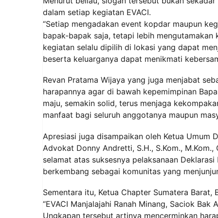
Menurut beliau, slogan tersebut bukan sekadar 
dalam setiap kegiatan EVACI.
“Setiap mengadakan event kopdar maupun kegi
bapak-bapak saja, tetapi lebih mengutamakan ket
kegiatan selalu dipilih di lokasi yang dapat me
beserta keluarganya dapat menikmati kebersama
Revan Pratama Wijaya yang juga menjabat se
harapannya agar di bawah kepemimpinan Bapak
maju, semakin solid, terus menjaga kekompak
manfaat bagi seluruh anggotanya maupun masy
Apresiasi juga disampaikan oleh Ketua Umum 
Advokat Donny Andretti, S.H., S.Kom., M.Kom.,
selamat atas suksesnya pelaksanaan Deklarasi 
berkembang sebagai komunitas yang menjunjung
Sementara itu, Ketua Chapter Sumatera Barat,
“EVACI Manjalajahi Ranah Minang, Saciok Bak A
Ungkapan tersebut artinya mencerminkan hara