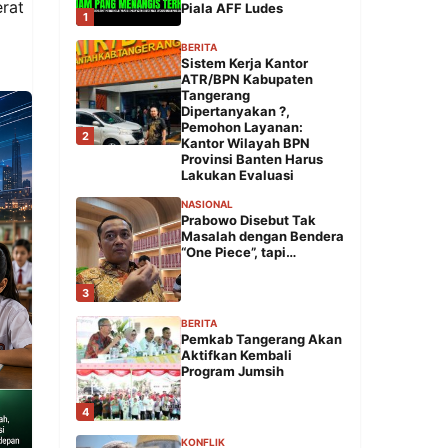
rat
Piala AFF Ludes
1
BERITA
Sistem Kerja Kantor
ATR/BPN Kabupaten
Tangerang
Dipertanyakan ?,
Pemohon Layanan:
2
Kantor Wilayah BPN
Provinsi Banten Harus
Lakukan Evaluasi
NASIONAL
Prabowo Disebut Tak
Masalah dengan Bendera
“One Piece”, tapi…
3
BERITA
Pemkab Tangerang Akan
Aktifkan Kembali
Program Jumsih
4
KONFLIK