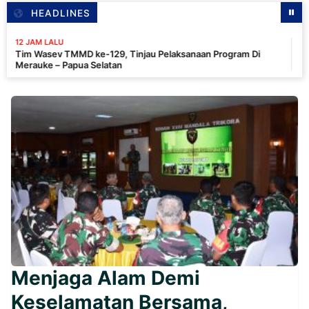
HEADLINES
LU
12
v TMMD ke-129, Tinjau Pelaksanaan Program Di
Pa
 Papua Selatan
In
Menjaga Alam Demi
Keselamatan Bersama,