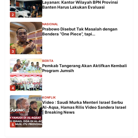
Layanan: Kantor Wilayah BPN Provinsi
Banten Harus Lakukan Evaluasi
2
NASIONAL
Prabowo Disebut Tak Masalah dengan
Bendera “One Piece”, tapi…
3
BERITA
Pemkab Tangerang Akan Aktifkan Kembali
Program Jumsih
4
KONFLIK
Video : Saudi Murka Menteri Israel Serbu
Al-Aqsa, Hamas Rilis Video Sandera Israel
| Breaking News
5