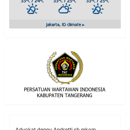
33
/ 24
33
/ 25
33
/ 25
°C
°C
°C
°C
°C
°C
Jakarta, ID
climate ▸
Advokat denny Andretti sh mkom