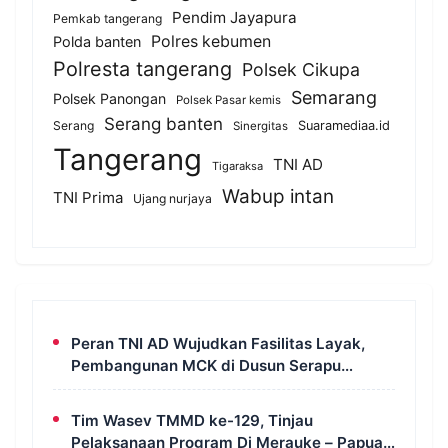
Pendim Jayapura
Pemkab tangerang
Polres kebumen
Polda banten
Polresta tangerang
Polsek Cikupa
Semarang
Polsek Panongan
Polsek Pasar kemis
Serang banten
Serang
Suaramediaa.id
Sinergitas
Tangerang
TNI AD
Tigaraksa
Wabup intan
TNI Prima
Ujang nurjaya
Peran TNI AD Wujudkan Fasilitas Layak,
Pembangunan MCK di Dusun Serapu
Rampung Dikerjakan
Tim Wasev TMMD ke-129, Tinjau
Pelaksanaan Program Di Merauke – Papua