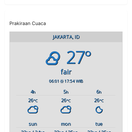
Prakiraan Cuaca
JAKARTA, ID
27°
fair
06:01
17:54 WIB
4
5
6
h
h
h
26
26
26
°C
°C
°C
sun
mon
tue