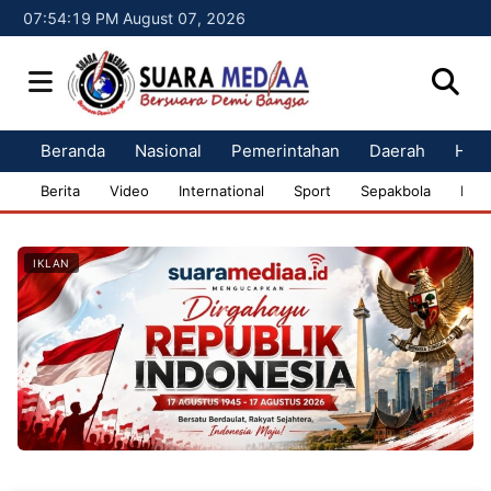
07:54:21 PM August 07, 2026
Beranda
Nasional
Pemerintahan
Daerah
Huk
Berita
Video
International
Sport
Sepakbola
Bisn
IKLAN