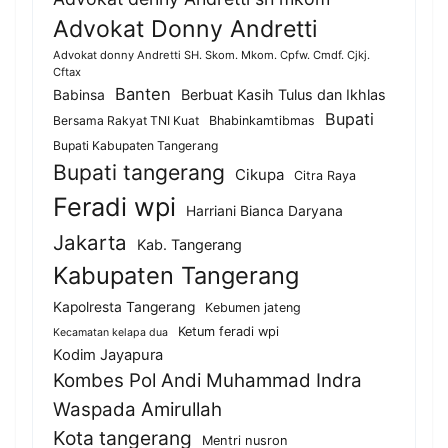
Advokat Donny Andretti
Advokat donny Andretti SH. Skom. Mkom. Cpfw. Cmdf. Cjkj.
Cftax
Banten
Berbuat Kasih Tulus dan Ikhlas
Babinsa
Bupati
Bersama Rakyat TNI Kuat
Bhabinkamtibmas
Bupati Kabupaten Tangerang
Bupati tangerang
Cikupa
Citra Raya
Feradi wpi
Harriani Bianca Daryana
Jakarta
Kab. Tangerang
Kabupaten Tangerang
Kapolresta Tangerang
Kebumen jateng
Ketum feradi wpi
Kecamatan kelapa dua
Kodim Jayapura
Kombes Pol Andi Muhammad Indra
Waspada Amirullah
Kota tangerang
Mentri nusron