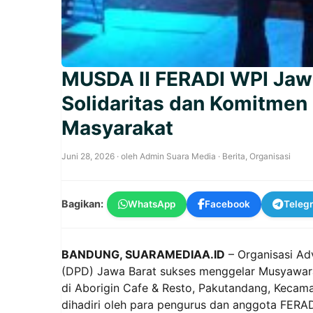
MUSDA II FERADI WPI Jawa
Solidaritas dan Komitmen
Masyarakat
Juni 28, 2026
· oleh
Admin Suara Media
·
Berita
,
Organisasi
Bagikan:
WhatsApp
Facebook
Teleg
BANDUNG, SUARAMEDIAA.ID
– Organisasi Ad
(DPD) Jawa Barat sukses menggelar Musyawara
di Aborigin Cafe & Resto, Pakutandang, Kecama
dihadiri oleh para pengurus dan anggota FERAD