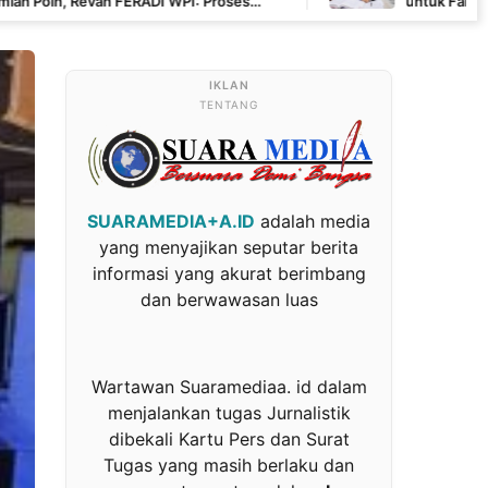
ADI WPI: Proses
untuk Fam Fuk Tjhong Tetap Berj
 Banten
Penyidikan dan LHP BK DPRD Leb
TENTANG
SUARAMEDIA+A.ID
adalah media
yang menyajikan seputar berita
informasi yang akurat berimbang
dan berwawasan luas
Wartawan Suaramediaa. id dalam
menjalankan tugas Jurnalistik
dibekali Kartu Pers dan Surat
Tugas yang masih berlaku dan