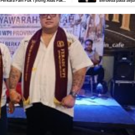
ng Alias Pak
Berbeda pada Sejumlah Poin, Revan FER
Pembuktian Masih Berlangsung di Polda