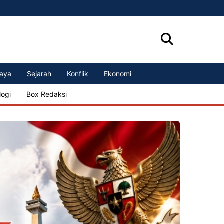
aya
Sejarah
Konflik
Ekonomi
logi
Box Redaksi