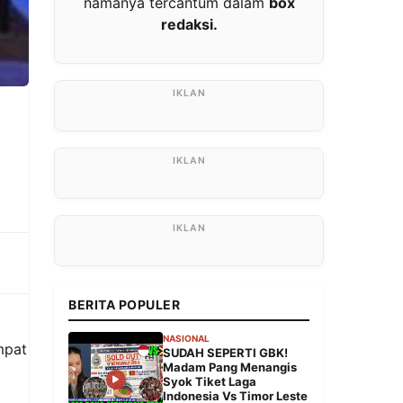
namanya tercantum dalam
box
redaksi.
BERITA POPULER
NASIONAL
mpat
SUDAH SEPERTI GBK!
Madam Pang Menangis
Syok Tiket Laga
Indonesia Vs Timor Leste