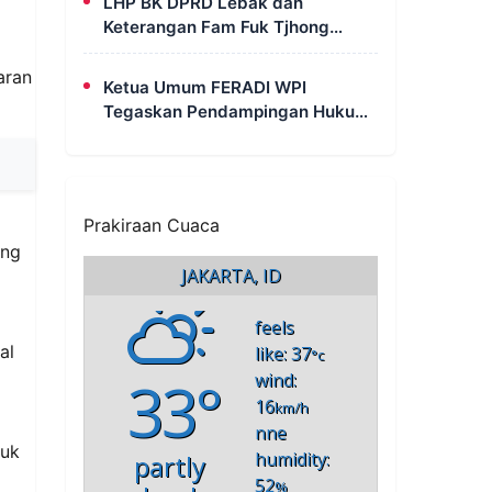
LHP BK DPRD Lebak dan
Pak Uun
Keterangan Fam Fuk Tjhong
Berbeda pada Sejumlah Poin,
Revan FERADI WPI: Proses
aran
Ketua Umum FERADI WPI
Pembuktian Masih Berlangsung
Tegaskan Pendampingan Hukum
di Polda Banten
untuk Fam Fuk Tjhong Tetap
Berjalan, Hormati Proses
Penyidikan dan LHP BK DPRD
Lebak
Prakiraan Cuaca
ang
JAKARTA, ID
feels
al
like: 37
°c
33°
wind:
16
km/h
nne
tuk
humidity:
partly
52
%