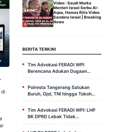
Video : Saudi Murka
Menteri Israel Serbu Al-
Aqsa, Hamas Rilis Video
Sandera Israel | Breaking
News
5
BERITA TERKINI
Tim Advokasi FERADI WPI
Berencana Adukan Dugaan
,
Penculikan dan Pengeroyokan
terhadap UUN ke Komisi III DPR
Polresta Tangerang Satukan
RI, LPSK, dan Kompolnas
 di
Buruh, Ojol, TNI hingga Tokoh
Agama dalam Sabuk Kamtibmas
Tim Advokasi FERADI WPI: LHP
h
BK DPRD Lebak Tidak
a
Menghentikan Penyidikan
ar
Perkara Fam Fuk Tjhong Alias