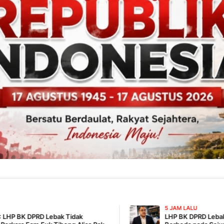
5 JAM LALU
 Tidak
LHP BK DPRD Lebak dan Keterangan Fa