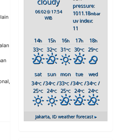
cloudy
pressure:
06:02
17:54
1011.18
mbar
lain
WIB
uv index:
11
14
15
16
17
18
h
h
h
h
h
alan
33
32
31
30
29
°C
°C
°C
°C
°C
han
sat
sun
mon
tue
wed
nal,
34
/
34
/
33
/
34
/
34
/
°C
°C
°C
°C
°C
25
24
25
24
24
°C
°C
°C
°C
°C
Jakarta, ID
weather forecast ▸