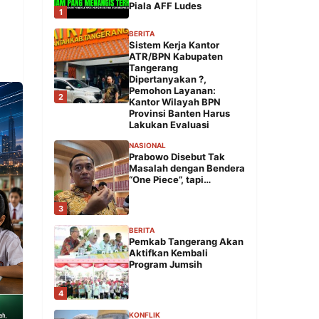
Piala AFF Ludes
1
BERITA
Sistem Kerja Kantor
ATR/BPN Kabupaten
Tangerang
Dipertanyakan ?,
Pemohon Layanan:
2
Kantor Wilayah BPN
Provinsi Banten Harus
Lakukan Evaluasi
NASIONAL
Prabowo Disebut Tak
Masalah dengan Bendera
“One Piece”, tapi…
3
BERITA
Pemkab Tangerang Akan
Aktifkan Kembali
Program Jumsih
4
KONFLIK