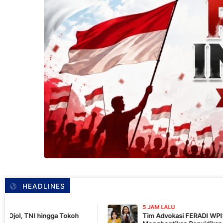
HEADLINES
5 JAM LALU
Tokoh
Tim Advokasi FERADI WPI: LHP BK DPRD Lebak