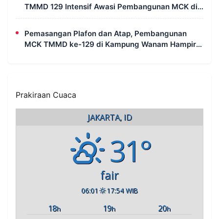
TMMD 129 Intensif Awasi Pembangunan MCK di
Wanam
Pemasangan Plafon dan Atap, Pembangunan
MCK TMMD ke-129 di Kampung Wanam Hampir
Rampung
Prakiraan Cuaca
JAKARTA, ID
31°
fair
06:01
17:54 WIB
18
19
20
h
h
h