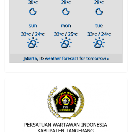
30
28
28
°C
°C
°C
sun
mon
tue
33
/ 24
33
/ 25
33
/ 24
°C
°C
°C
°C
°C
°C
Jakarta, ID
weather forecast for tomorrow ▸