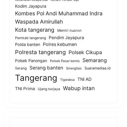
Kodim Jayapura
Kombes Pol Andi Muhammad Indra
Waspada Amirullah
Kota tangerang
Mentri nusron
Pendim Jayapura
Pemkab tangerang
Polres kebumen
Polda banten
Polresta tangerang
Polsek Cikupa
Semarang
Polsek Panongan
Polsek Pasar kemis
Serang banten
Serang
Suaramediaa.id
Sinergitas
Tangerang
TNI AD
Tigaraksa
Wabup intan
TNI Prima
Ujang nurjaya