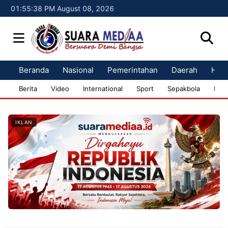
01:55:39 PM August 08, 2026
Beranda
Nasional
Pemerintahan
Daerah
Huk
Berita
Video
International
Sport
Sepakbola
Bisn
IKLAN