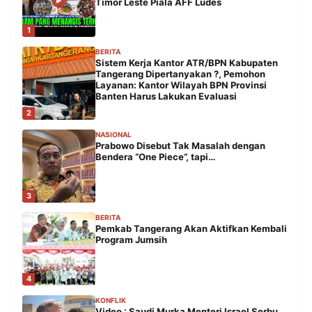
Timor Leste Piala AFF Ludes
1
BERITA
Sistem Kerja Kantor ATR/BPN Kabupaten
Tangerang Dipertanyakan ?, Pemohon
Layanan: Kantor Wilayah BPN Provinsi
Banten Harus Lakukan Evaluasi
2
NASIONAL
Prabowo Disebut Tak Masalah dengan
Bendera “One Piece”, tapi…
3
BERITA
Pemkab Tangerang Akan Aktifkan Kembali
Program Jumsih
4
KONFLIK
Video : Saudi Murka Menteri Israel Serbu