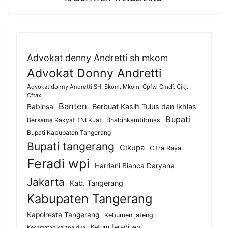
Advokat denny Andretti sh mkom
Advokat Donny Andretti
Advokat donny Andretti SH. Skom. Mkom. Cpfw. Cmdf. Cjkj.
Cftax
Banten
Berbuat Kasih Tulus dan Ikhlas
Babinsa
Bupati
Bersama Rakyat TNI Kuat
Bhabinkamtibmas
Bupati Kabupaten Tangerang
Bupati tangerang
Cikupa
Citra Raya
Feradi wpi
Harriani Bianca Daryana
Jakarta
Kab. Tangerang
Kabupaten Tangerang
Kapolresta Tangerang
Kebumen jateng
Ketum feradi wpi
Kecamatan kelapa dua