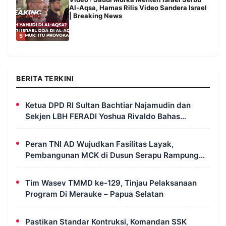
Al-Aqsa, Hamas Rilis Video Sandera Israel
| Breaking News
5
BERITA TERKINI
Ketua DPD RI Sultan Bachtiar Najamudin dan
Sekjen LBH FERADI Yoshua Rivaldo Bahas
Geopolitik dan Supremasi Hukum
Peran TNI AD Wujudkan Fasilitas Layak,
Pembangunan MCK di Dusun Serapu Rampung
Dikerjakan
Tim Wasev TMMD ke-129, Tinjau Pelaksanaan
Program Di Merauke – Papua Selatan
Pastikan Standar Kontruksi, Komandan SSK