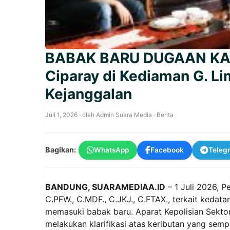
BABAK BARU DUGAAN KASUS
Ciparay di Kediaman G. L
Kejanggalan
Juli 1, 2026
· oleh
Admin Suara Media
·
Berita
Bagikan:
WhatsApp
Facebook
Teleg
BANDUNG, SUARAMEDIAA.ID
– 1 Juli 2026, P
C.PFW., C.MDF., C.JKJ., C.FTAX., terkait keda
memasuki babak baru. Aparat Kepolisian Sekto
melakukan klarifikasi atas keributan yang semp