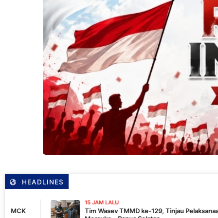
HEADLINES
15 JAM LALU
Tim Wasev TMMD ke-129, Tinjau Pelaksanaan Program Di