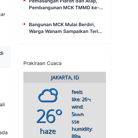
Pemasangan Plafon dan Atap,
Pembangunan MCK TMMD ke-
gar
129 di Kampung Wanam Hampir
Rampung
Bangunan MCK Mulai Berdiri,
Warga Wanam Sampaikan Terima
Kasih Kepada Satgas TMMD
di
Prakiraan Cuaca
JAKARTA, ID
feels
like: 26
°c
ali
26°
wind:
5
km/h
sse
humidity:
haze
pada
88
%