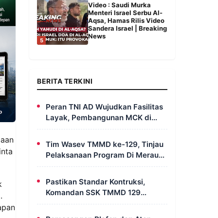
Video : Saudi Murka
Menteri Israel Serbu Al-
Aqsa, Hamas Rilis Video
Sandera Israel | Breaking
News
5
BERITA TERKINI
Peran TNI AD Wujudkan Fasilitas
Layak, Pembangunan MCK di
Dusun Serapu Rampung
Dikerjakan
daan
Tim Wasev TMMD ke-129, Tinjau
inta
Pelaksanaan Program Di Merauke
– Papua Selatan
Pastikan Standar Kontruksi,
k
Komandan SSK TMMD 129
.
Intensif Awasi Pembangunan
apan
MCK di Wanam