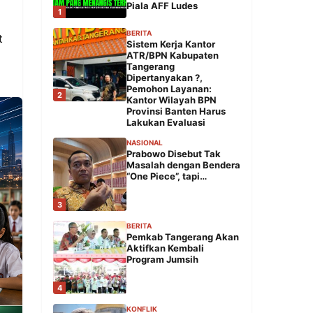
Piala AFF Ludes
1
BERITA
t
Sistem Kerja Kantor
ATR/BPN Kabupaten
Tangerang
Dipertanyakan ?,
Pemohon Layanan:
2
Kantor Wilayah BPN
Provinsi Banten Harus
Lakukan Evaluasi
NASIONAL
Prabowo Disebut Tak
Masalah dengan Bendera
“One Piece”, tapi…
3
BERITA
Pemkab Tangerang Akan
Aktifkan Kembali
Program Jumsih
4
KONFLIK