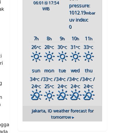
i
06:01
17:54
pressure:
WIB
ak
1012.19
mbar
uv index:
0
7
8
9
10
11
h
h
h
h
h
26
28
30
31
33
°C
°C
°C
°C
°C
i
ri
sun
mon
tue
wed
thu
34
/
33
/
34
/
34
/
34
/
°C
°C
°C
°C
°C
g
24
25
24
24
24
°C
°C
°C
°C
°C
n
n
Jakarta, ID
weather forecast for
tomorrow ▸
ngga
pada