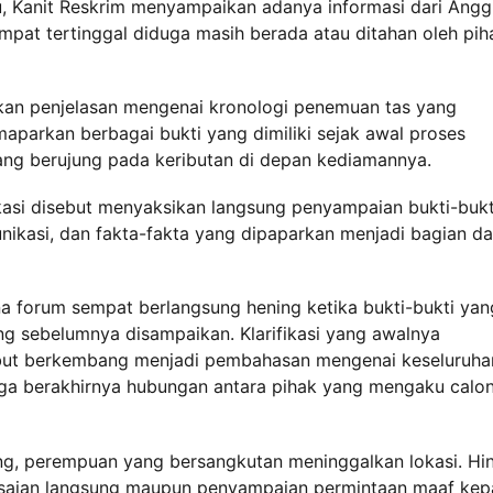
tu, Kanit Reskrim menyampaikan adanya informasi dari Angg
pat tertinggal diduga masih berada atau ditahan oleh pih
kan penjelasan mengenai kronologi penemuan tas yang
parkan berbagai bukti yang dimiliki sejak awal proses
ang berujung pada keributan di depan kediamannya.
ikasi disebut menyaksikan langsung penyampaian bukti-bukt
ikasi, dan fakta-fakta yang dipaparkan menjadi bagian da
a forum sempat berlangsung hening ketika bukti-bukti yan
g sebelumnya disampaikan. Klarifikasi yang awalnya
ebut berkembang menjadi pembahasan mengenai keseluruha
ngga berakhirnya hubungan antara pihak yang mengaku calo
sung, perempuan yang bersangkutan meninggalkan lokasi. Hi
lesaian langsung maupun penyampaian permintaan maaf ke