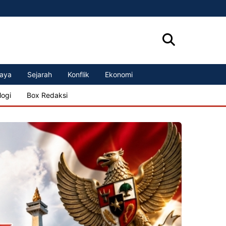
aya
Sejarah
Konflik
Ekonomi
logi
Box Redaksi