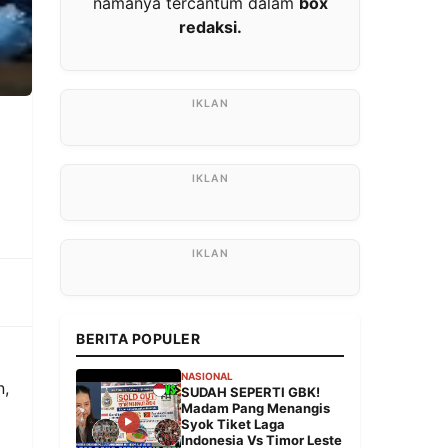
namanya tercantum dalam
box
redaksi.
BERITA POPULER
NASIONAL
n,
SUDAH SEPERTI GBK!
Madam Pang Menangis
Syok Tiket Laga
Indonesia Vs Timor Leste