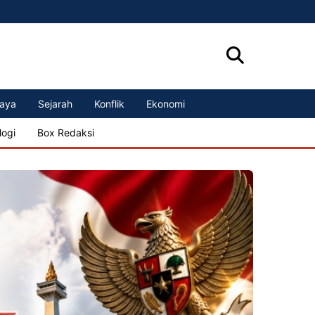
aya
Sejarah
Konflik
Ekonomi
logi
Box Redaksi