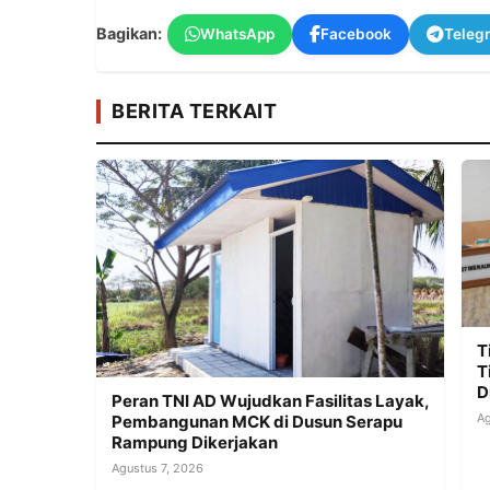
Bagikan:
WhatsApp
Facebook
Teleg
BERITA TERKAIT
T
T
D
Peran TNI AD Wujudkan Fasilitas Layak,
Ag
Pembangunan MCK di Dusun Serapu
Rampung Dikerjakan
Agustus 7, 2026