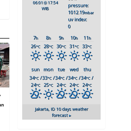
06:01
17:54
pressure:
WIB
1012.19
mbar
uv index:
0
7
8
9
10
11
h
h
h
h
h
26
28
30
31
33
°C
°C
°C
°C
°C
sun
mon
tue
wed
thu
34
/
33
/
34
/
34
/
34
/
°C
°C
°C
°C
°C
24
25
24
24
24
°C
°C
°C
°C
°C
,
an
Jakarta, ID
10 days weather
forecast ▸