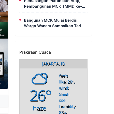
Pemasangan Plafon dan Atap,
Pembangunan MCK TMMD ke-
129 di Kampung Wanam Hampir
Rampung
Bangunan MCK Mulai Berdiri,
Warga Wanam Sampaikan Terima
Kasih Kepada Satgas TMMD
Prakiraan Cuaca
JAKARTA, ID
feels
like: 26
°c
26°
wind:
5
km/h
sse
humidity:
haze
88
%