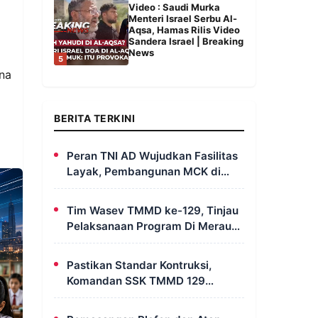
Video : Saudi Murka
Menteri Israel Serbu Al-
Aqsa, Hamas Rilis Video
Sandera Israel | Breaking
News
5
na
BERITA TERKINI
Peran TNI AD Wujudkan Fasilitas
Layak, Pembangunan MCK di
Dusun Serapu Rampung
Dikerjakan
Tim Wasev TMMD ke-129, Tinjau
Pelaksanaan Program Di Merauke
– Papua Selatan
Pastikan Standar Kontruksi,
Komandan SSK TMMD 129
Intensif Awasi Pembangunan
MCK di Wanam