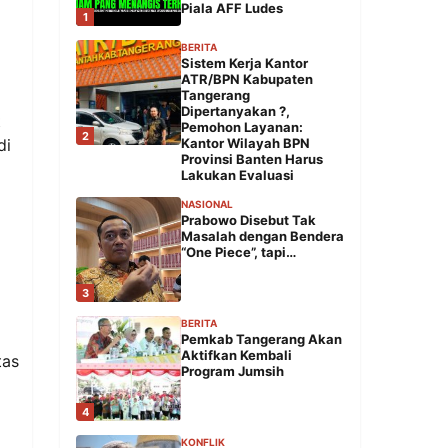
Piala AFF Ludes
1
BERITA
Sistem Kerja Kantor
ATR/BPN Kabupaten
Tangerang
Dipertanyakan ?,
t
Pemohon Layanan:
2
di
Kantor Wilayah BPN
Provinsi Banten Harus
Lakukan Evaluasi
NASIONAL
Prabowo Disebut Tak
Masalah dengan Bendera
“One Piece”, tapi…
3
BERITA
Pemkab Tangerang Akan
Aktifkan Kembali
tas
Program Jumsih
4
KONFLIK