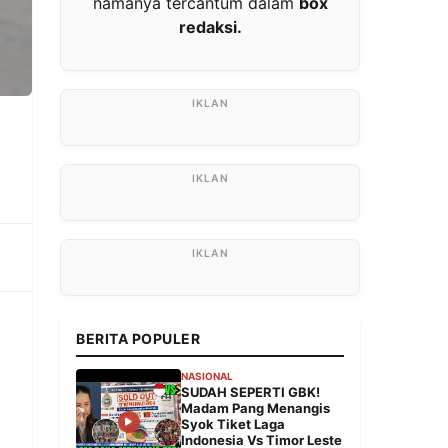
namanya tercantum dalam
box
redaksi.
BERITA POPULER
NASIONAL
SUDAH SEPERTI GBK!
Madam Pang Menangis
Syok Tiket Laga
Indonesia Vs Timor Leste