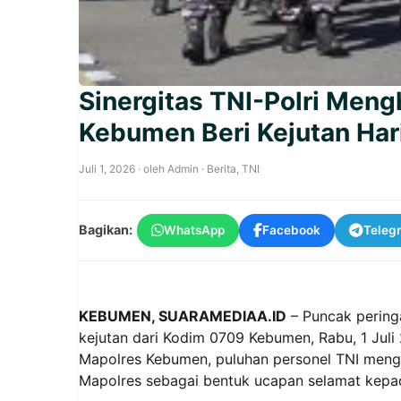
Sinergitas TNI-Polri Men
Kebumen Beri Kejutan Har
Juli 1, 2026
· oleh
Admin
·
Berita
,
TNI
Bagikan:
WhatsApp
Facebook
Teleg
KEBUMEN, SUARAMEDIAA.ID
– Puncak pering
kejutan dari Kodim 0709 Kebumen, Rabu, 1 Juli 
Mapolres Kebumen, puluhan personel TNI men
Mapolres sebagai bentuk ucapan selamat kepada