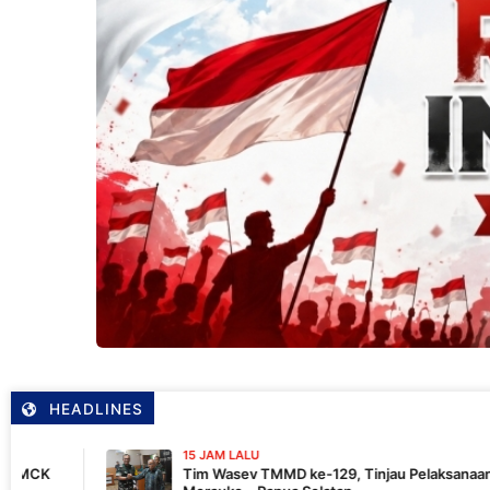
HEADLINES
15 JAM LALU
Tim Wasev TMMD ke-129, Tinjau Pelaksanaan Program Di