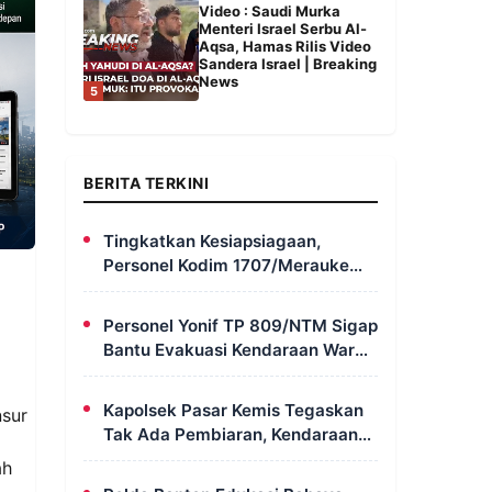
Video : Saudi Murka
Menteri Israel Serbu Al-
Aqsa, Hamas Rilis Video
Sandera Israel | Breaking
News
5
BERITA TERKINI
Tingkatkan Kesiapsiagaan,
Personel Kodim 1707/Merauke
Asah Ketrampilan Bersama
Petugas Damkar
Personel Yonif TP 809/NTM Sigap
Bantu Evakuasi Kendaraan Warga
Wapoania yang Terperosok ke
Jurang
Kapolsek Pasar Kemis Tegaskan
nsur
Tak Ada Pembiaran, Kendaraan
Berat yang Parkir di Bahu Jalan
ah
Langsung Ditertibkan