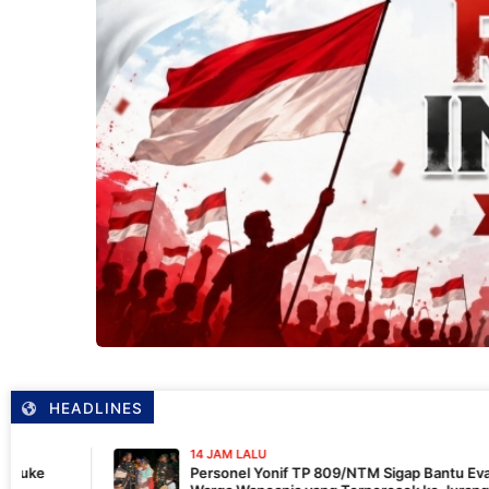
HEADLINES
14 JAM LALU
Personel Yonif TP 809/NTM Sigap Bantu Evakuasi Kendaraan