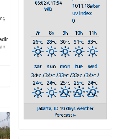
06:02
17:54
s
1011.18
mbar
WIB
uv index:
ang
0
7
8
9
10
11
h
h
h
h
h
adir
26
28
30
31
33
°C
°C
°C
°C
°C
kan
sat
sun
mon
tue
wed
34
/
34
/
33
/
33
/
34
/
°C
°C
°C
°C
°C
24
24
25
25
24
°C
°C
°C
°C
°C
Jakarta, ID
10 days weather
forecast ▸