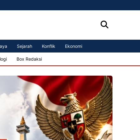
aya
Sejarah
Konflik
Ekonomi
logi
Box Redaksi