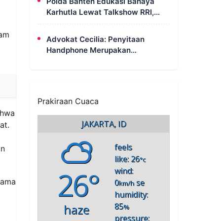
Polda Banten Edukasi Bahaya
Karhutla Lewat Talkshow RRI,
Masyarakat Diingatkan Ancaman
Pidana Pembakaran Lahan
lam
Advokat Cecilia: Penyitaan
Handphone Merupakan
Mekanisme Hukum, Saya Akan
Kooperatif Apabila Diminta
Penyidik dan Tidak Perlu Takut
Prakiraan Cuaca
ahwa
JAKARTA, ID
at.
feels
an
like: 26
°c
26°
wind:
lama
0
se
km/h
humidity:
85
haze
%
pressure: