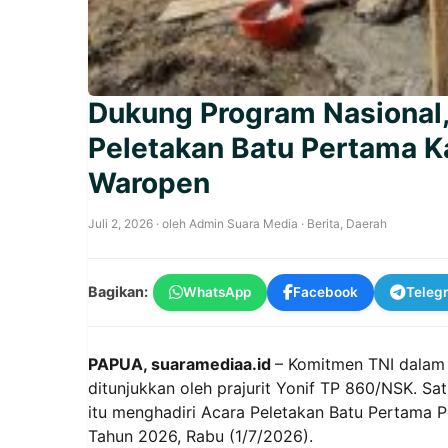
Dukung Program Nasional, 
Peletakan Batu Pertama K
Waropen
Juli 2, 2026
· oleh
Admin Suara Media
·
Berita
,
Daerah
Bagikan:
WhatsApp
Facebook
Teleg
PAPUA, suaramediaa.id
– Komitmen TNI dalam
ditunjukkan oleh prajurit Yonif TP 860/NSK. 
itu menghadiri Acara Peletakan Batu Pertama
Tahun 2026, Rabu (1/7/2026).