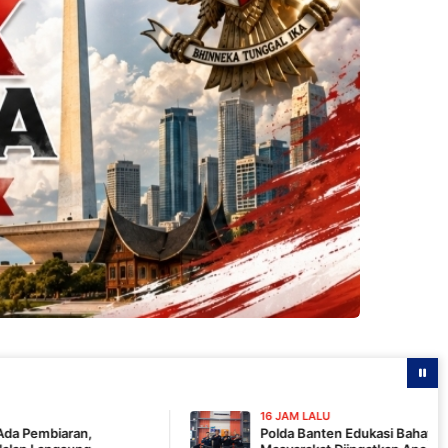
16 JAM LALU
Polda Banten Edukasi Bahaya Karhutla Lewat Talksh