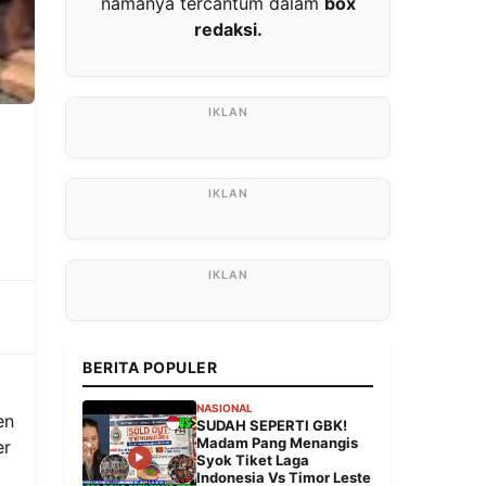
namanya tercantum dalam
box
redaksi.
i
BERITA POPULER
NASIONAL
en
SUDAH SEPERTI GBK!
Madam Pang Menangis
er
Syok Tiket Laga
Indonesia Vs Timor Leste