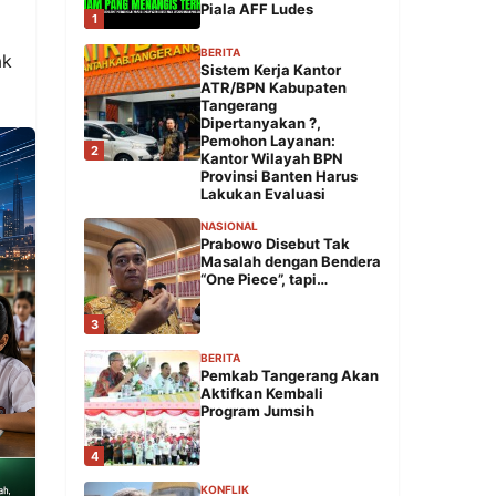
Piala AFF Ludes
1
BERITA
ak
Sistem Kerja Kantor
ATR/BPN Kabupaten
Tangerang
Dipertanyakan ?,
Pemohon Layanan:
2
Kantor Wilayah BPN
Provinsi Banten Harus
Lakukan Evaluasi
NASIONAL
Prabowo Disebut Tak
Masalah dengan Bendera
“One Piece”, tapi…
3
BERITA
Pemkab Tangerang Akan
Aktifkan Kembali
Program Jumsih
4
KONFLIK