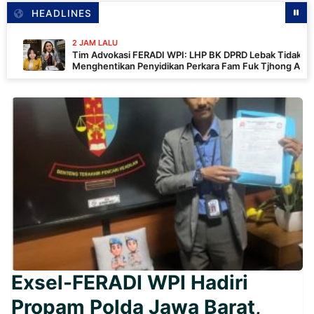
HEADLINES
2 JAM LALU
Tim Advokasi FERADI WPI: LHP BK DPRD Lebak Tidak
Menghentikan Penyidikan Perkara Fam Fuk Tjhong Alias Pak
Uun
Exsel-FERADI WPI Hadiri
Propam Polda Jawa Barat,