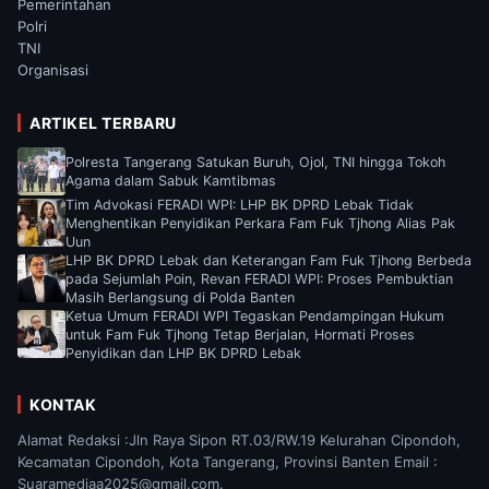
Pemerintahan
Polri
TNI
Organisasi
ARTIKEL TERBARU
Polresta Tangerang Satukan Buruh, Ojol, TNI hingga Tokoh
Agama dalam Sabuk Kamtibmas
Tim Advokasi FERADI WPI: LHP BK DPRD Lebak Tidak
Menghentikan Penyidikan Perkara Fam Fuk Tjhong Alias Pak
Uun
LHP BK DPRD Lebak dan Keterangan Fam Fuk Tjhong Berbeda
pada Sejumlah Poin, Revan FERADI WPI: Proses Pembuktian
Masih Berlangsung di Polda Banten
Ketua Umum FERADI WPI Tegaskan Pendampingan Hukum
untuk Fam Fuk Tjhong Tetap Berjalan, Hormati Proses
Penyidikan dan LHP BK DPRD Lebak
KONTAK
Alamat Redaksi :Jln Raya Sipon RT.03/RW.19 Kelurahan Cipondoh,
Kecamatan Cipondoh, Kota Tangerang, Provinsi Banten Email :
Suaramediaa2025@gmail.com.