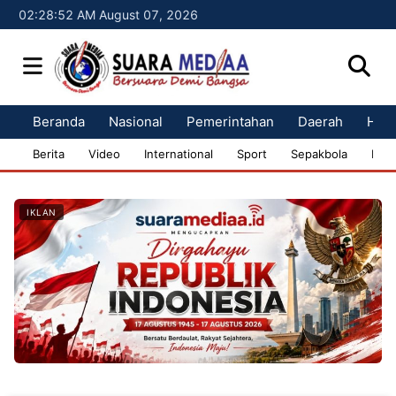
02:28:53 AM August 07, 2026
Beranda
Nasional
Pemerintahan
Daerah
Huk
Berita
Video
International
Sport
Sepakbola
Bisn
IKLAN