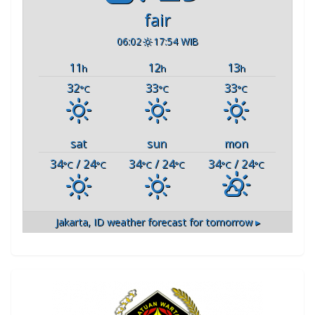
fair
06:02
17:54 WIB
11
12
13
h
h
h
32
33
33
°C
°C
°C
sat
sun
mon
34
/ 24
34
/ 24
34
/ 24
°C
°C
°C
°C
°C
°C
Jakarta, ID
weather forecast for tomorrow ▸