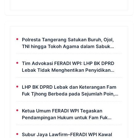
Polresta Tangerang Satukan Buruh, Ojol,
TNI hingga Tokoh Agama dalam Sabuk
Kamtibmas
Tim Advokasi FERADI WPI: LHP BK DPRD
Lebak Tidak Menghentikan Penyidikan
Perkara Fam Fuk Tjhong Alias Pak Uun
LHP BK DPRD Lebak dan Keterangan Fam
Fuk Tjhong Berbeda pada Sejumlah Poin,
Revan FERADI WPI: Proses Pembuktian
Masih Berlangsung di Polda Banten
Ketua Umum FERADI WPI Tegaskan
Pendampingan Hukum untuk Fam Fuk
Tjhong Tetap Berjalan, Hormati Proses
Penyidikan dan LHP BK DPRD Lebak
Subur Jaya Lawfirm–FERADI WPI Kawal