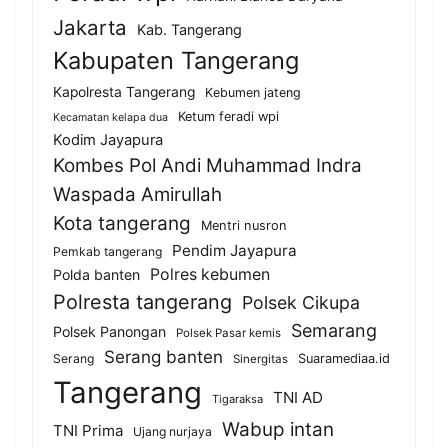
Jakarta
Kab. Tangerang
Kabupaten Tangerang
Kapolresta Tangerang
Kebumen jateng
Ketum feradi wpi
Kecamatan kelapa dua
Kodim Jayapura
Kombes Pol Andi Muhammad Indra
Waspada Amirullah
Kota tangerang
Mentri nusron
Pendim Jayapura
Pemkab tangerang
Polres kebumen
Polda banten
Polresta tangerang
Polsek Cikupa
Semarang
Polsek Panongan
Polsek Pasar kemis
Serang banten
Serang
Suaramediaa.id
Sinergitas
Tangerang
TNI AD
Tigaraksa
Wabup intan
TNI Prima
Ujang nurjaya