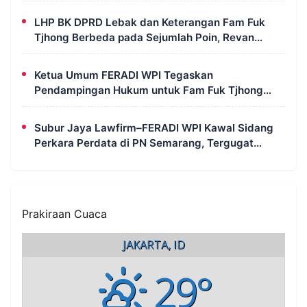
LHP BK DPRD Lebak dan Keterangan Fam Fuk
Tjhong Berbeda pada Sejumlah Poin, Revan
FERADI WPI: Proses Pembuktian Masih
Berlangsung di Polda Banten
Ketua Umum FERADI WPI Tegaskan
Pendampingan Hukum untuk Fam Fuk Tjhong
Tetap Berjalan, Hormati Proses Penyidikan dan
LHP BK DPRD Lebak
Subur Jaya Lawfirm–FERADI WPI Kawal Sidang
Perkara Perdata di PN Semarang, Tergugat
Kembali Absen, Sidang Ditunda 13 Agustus 2026
Prakiraan Cuaca
JAKARTA, ID
29°