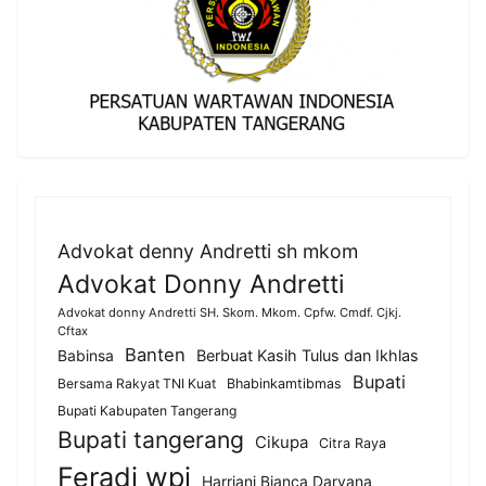
Advokat denny Andretti sh mkom
Advokat Donny Andretti
Advokat donny Andretti SH. Skom. Mkom. Cpfw. Cmdf. Cjkj.
Cftax
Banten
Berbuat Kasih Tulus dan Ikhlas
Babinsa
Bupati
Bersama Rakyat TNI Kuat
Bhabinkamtibmas
Bupati Kabupaten Tangerang
Bupati tangerang
Cikupa
Citra Raya
Feradi wpi
Harriani Bianca Daryana