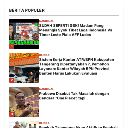
BERITA POPULER
NASIONAL
SUDAH SEPERTI GBK! Madam Pang
Menangis Syok Tiket Laga Indonesia Vs
Timor Leste Piala AFF Ludes
1
BERITA
Sistem Kerja Kantor ATR/BPN Kabupaten
Tangerang Dipertanyakan ?, Pemohon
Layanan: Kantor Wilayah BPN Provinsi
Banten Harus Lakukan Evaluasi
2
NASIONAL
Prabowo Disebut Tak Masalah dengan
Bendera “One Piece”, tapi…
3
BERITA
Pemkab Tangerang Akan Aktifkan Kembali