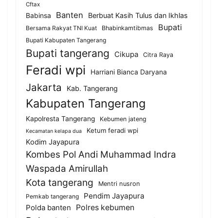
Cftax
Banten
Berbuat Kasih Tulus dan Ikhlas
Babinsa
Bupati
Bersama Rakyat TNI Kuat
Bhabinkamtibmas
Bupati Kabupaten Tangerang
Bupati tangerang
Cikupa
Citra Raya
Feradi wpi
Harriani Bianca Daryana
Jakarta
Kab. Tangerang
Kabupaten Tangerang
Kapolresta Tangerang
Kebumen jateng
Ketum feradi wpi
Kecamatan kelapa dua
Kodim Jayapura
Kombes Pol Andi Muhammad Indra
Waspada Amirullah
Kota tangerang
Mentri nusron
Pendim Jayapura
Pemkab tangerang
Polda banten
Polres kebumen