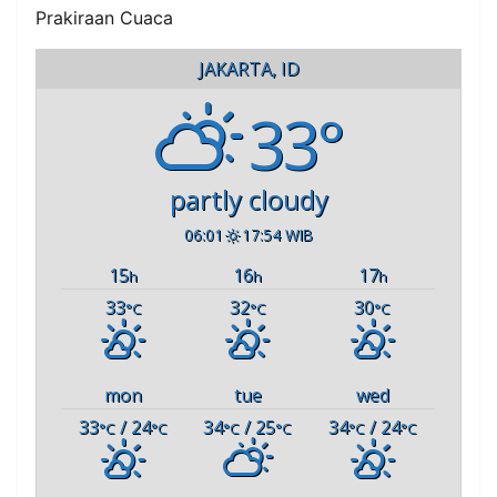
Prakiraan Cuaca
JAKARTA, ID
33°
partly cloudy
06:01
17:54 WIB
15
16
17
h
h
h
33
32
30
°C
°C
°C
mon
tue
wed
33
/ 24
34
/ 25
34
/ 24
°C
°C
°C
°C
°C
°C