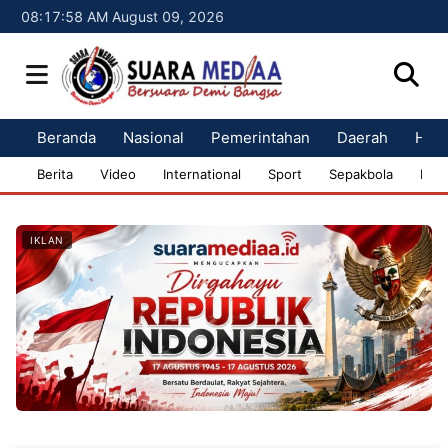
08:17:59 AM August 09, 2026
Beranda
Nasional
Pemerintahan
Daerah
Huk
Berita
Video
International
Sport
Sepakbola
Bisn
IKLAN