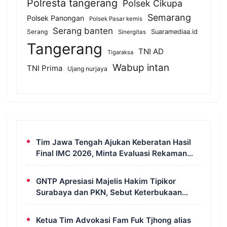
Polresta tangerang
Polsek Cikupa
Semarang
Polsek Panongan
Polsek Pasar kemis
Serang banten
Serang
Suaramediaa.id
Sinergitas
Tangerang
TNI AD
Tigaraksa
Wabup intan
TNI Prima
Ujang nurjaya
Tim Jawa Tengah Ajukan Keberatan Hasil
Final IMC 2026, Minta Evaluasi Rekaman
dan Scorecard Juri
GNTP Apresiasi Majelis Hakim Tipikor
Surabaya dan PKN, Sebut Keterbukaan
Informasi Jadi Instrumen Pengawasan
Korupsi
Ketua Tim Advokasi Fam Fuk Tjhong alias