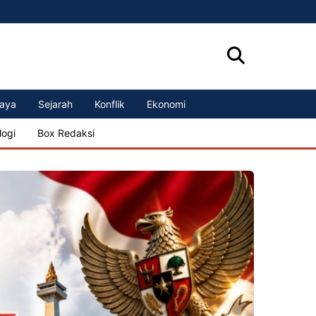
aya
Sejarah
Konflik
Ekonomi
logi
Box Redaksi