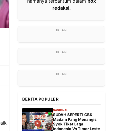
namanya tercantum dalam
box
redaksi.
BERITA POPULER
NASIONAL
SUDAH SEPERTI GBK!
Madam Pang Menangis
aik
Syok Tiket Laga
Indonesia Vs Timor Leste