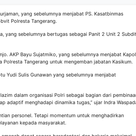
Nurjaman, yang sebelumnya menjabat PS. Kasatbinmas
vit Polresta Tangerang.
ra, yang sebelumnya bertugas sebagai Panit 2 Unit 2 Subdi
ronjo. AKP Bayu Sujatmiko, yang sebelumnya menjabat Kapo
a Polresta Tangerang untuk mengemban jabatan Kasikum.
 Iptu Yudi Sulis Gunawan yang sebelumnya menjabat
 lazim dalam organisasi Polri sebagai bagian dari pembinaa
tap adaptif menghadapi dinamika tugas,” ujar Indra Waspad
ntian personel. Tetapi momentum untuk menghadirkan
elayanan kepada masyarakat.
t amanah dapat segera beradaptasi dan bekerja maksimal