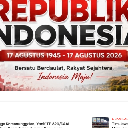
5 JAM LALU
Yonif TP 820/DAAI
Tim Jawa Tengah Ajukan Keber