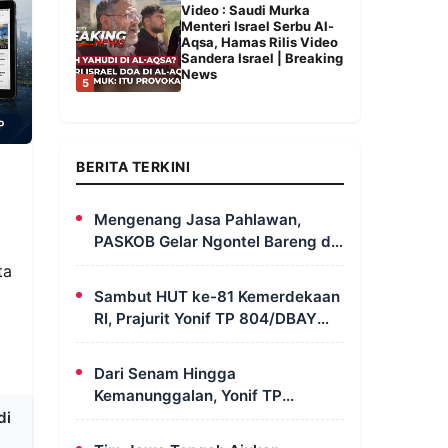
Video : Saudi Murka
Menteri Israel Serbu Al-
Aqsa, Hamas Rilis Video
Sandera Israel | Breaking
News
5
BERITA TERKINI
Mengenang Jasa Pahlawan,
PASKOB Gelar Ngontel Bareng di
Bondowoso
ta
Sambut HUT ke-81 Kemerdekaan
RI, Prajurit Yonif TP 804/DBAY
Ikuti Kegiatan Donor Darah
Dari Senam Hingga
Kemanunggalan, Yonif TP
di
820/DAAI Rayakan Satu Tahun
Pengabdian dengan Semangat