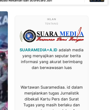
corecard Juri
Sebut Keterbukaan Inf
Korupsi
TENTANG
SUARAMEDIA+A.ID
adalah media
yang menyajikan seputar berita
informasi yang akurat berimbang
dan berwawasan luas
Wartawan Suaramediaa. id dalam
menjalankan tugas Jurnalistik
dibekali Kartu Pers dan Surat
Tugas yang masih berlaku dan