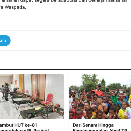
dra Waspada.
ram
ambut HUT ke-81
Dari Senam Hingga
emerdekaan RI, Prajurit
Kemanunggalan, Yonif TP