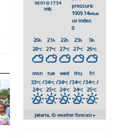
06:01
17:54
pressure:
WIB
1009.14
mbar
uv index:
0
20
21
22
23
0
h
h
h
h
h
28
27
27
27
26
°C
°C
°C
°C
°C
mon
tue
wed
thu
fri
33
/
34
/
34
/
34
/
34
/
°C
°C
°C
°C
°C
24
25
24
24
25
°C
°C
°C
°C
°C
Jakarta, ID
weather forecast ▸