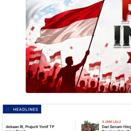
HEADLINES
3 JAM LALU
 Yonif TP
Dari Senam Hingga Kemanunggalan, 