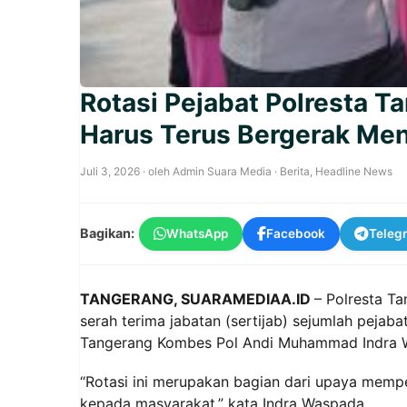
Rotasi Pejabat Polresta T
Harus Terus Bergerak Me
Juli 3, 2026
· oleh
Admin Suara Media
·
Berita
,
Headline News
Bagikan:
WhatsApp
Facebook
Teleg
TANGERANG, SUARAMEDIAA.ID
– Polresta T
serah terima jabatan (sertijab) sejumlah pejab
Tangerang Kombes Pol Andi Muhammad Indra W
“Rotasi ini merupakan bagian dari upaya mempe
kepada masyarakat,” kata Indra Waspada.