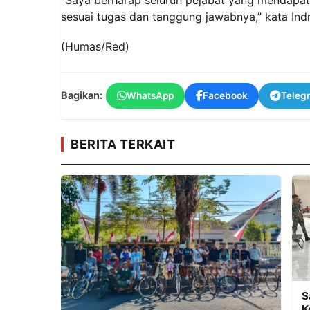
sesuai tugas dan tanggung jawabnya,” kata In
(Humas/Red)
Bagikan:
WhatsApp
Facebook
Teleg
BERITA TERKAIT
S
K