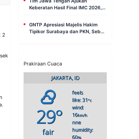
Tim Jawa Tengah Ajukan
Kebersamaan
Keberatan Hasil Final IMC 2026,
Minta Evaluasi Rekaman dan
Scorecard Juri
GNTP Apresiasi Majelis Hakim
Tipikor Surabaya dan PKN, Sebut
t 2
Keterbukaan Informasi Jadi
Instrumen Pengawasan Korupsi
lsek
Prakiraan Cuaca
JAKARTA, ID
feels
n
like: 31
°c
a.
29°
wind:
16
km/h
nne
humidity:
fair
60
%