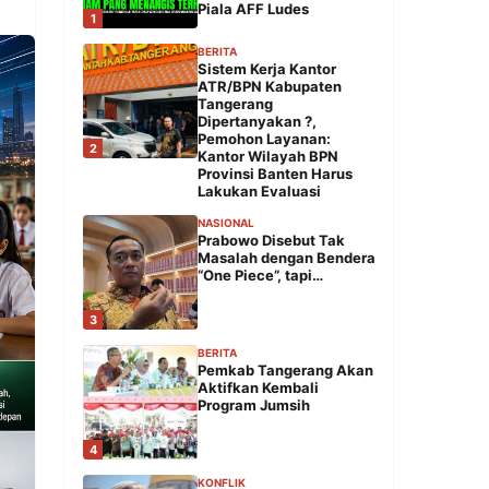
Piala AFF Ludes
1
BERITA
Sistem Kerja Kantor
ATR/BPN Kabupaten
Tangerang
Dipertanyakan ?,
Pemohon Layanan:
2
Kantor Wilayah BPN
Provinsi Banten Harus
Lakukan Evaluasi
NASIONAL
Prabowo Disebut Tak
Masalah dengan Bendera
“One Piece”, tapi…
3
BERITA
Pemkab Tangerang Akan
Aktifkan Kembali
Program Jumsih
4
KONFLIK