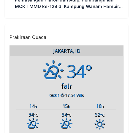
MCK TMMD ke-129 di Kampung Wanam Hampir
Rampung
Prakiraan Cuaca
JAKARTA, ID
34°
fair
06:01
17:54 WIB
14
15
16
h
h
h
34
34
32
°C
°C
°C