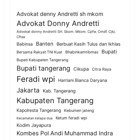
Advokat denny Andretti sh mkom
Advokat Donny Andretti
Advokat donny Andretti SH. Skom. Mkom. Cpfw. Cmdf. Cjkj.
Cftax
Banten
Berbuat Kasih Tulus dan Ikhlas
Babinsa
Bupati
Bersama Rakyat TNI Kuat
Bhabinkamtibmas
Bupati Kabupaten Tangerang
Bupati tangerang
Cikupa
Citra Raya
Feradi wpi
Harriani Bianca Daryana
Jakarta
Kab. Tangerang
Kabupaten Tangerang
Kapolresta Tangerang
Kebumen jateng
Ketum feradi wpi
Kecamatan kelapa dua
Kodim Jayapura
Kombes Pol Andi Muhammad Indra