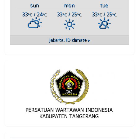
sun
mon
tue
33
/ 24
33
/ 25
33
/ 25
°C
°C
°C
°C
°C
°C
Jakarta, ID
climate ▸