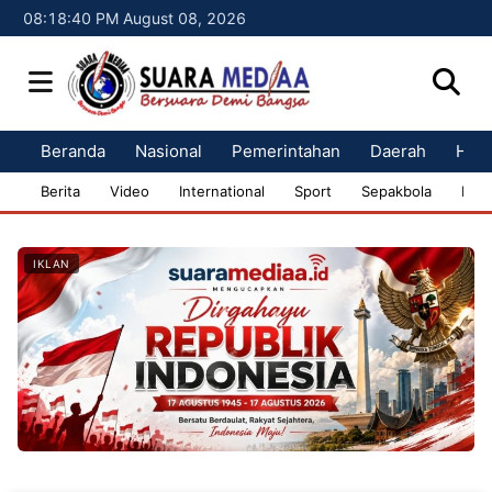
08:18:41 PM August 08, 2026
Beranda
Nasional
Pemerintahan
Daerah
Huk
Berita
Video
International
Sport
Sepakbola
Bisn
IKLAN