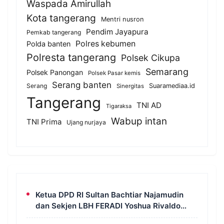
Waspada Amirullah
Kota tangerang
Mentri nusron
Pendim Jayapura
Pemkab tangerang
Polres kebumen
Polda banten
Polresta tangerang
Polsek Cikupa
Semarang
Polsek Panongan
Polsek Pasar kemis
Serang banten
Serang
Suaramediaa.id
Sinergitas
Tangerang
TNI AD
Tigaraksa
Wabup intan
TNI Prima
Ujang nurjaya
Ketua DPD RI Sultan Bachtiar Najamudin
dan Sekjen LBH FERADI Yoshua Rivaldo
Bahas Geopolitik dan Supremasi Hukum