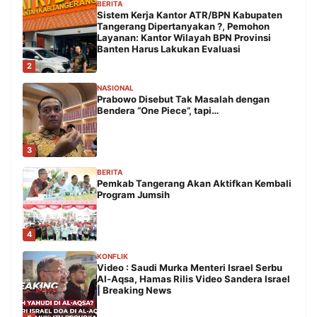
BERITA
Sistem Kerja Kantor ATR/BPN Kabupaten
Tangerang Dipertanyakan ?, Pemohon
Layanan: Kantor Wilayah BPN Provinsi
Banten Harus Lakukan Evaluasi
2
NASIONAL
Prabowo Disebut Tak Masalah dengan
Bendera “One Piece”, tapi…
3
BERITA
Pemkab Tangerang Akan Aktifkan Kembali
Program Jumsih
4
KONFLIK
Video : Saudi Murka Menteri Israel Serbu
Al-Aqsa, Hamas Rilis Video Sandera Israel
| Breaking News