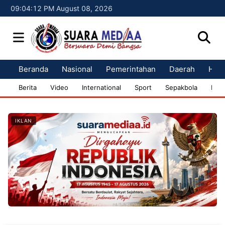
09:04:13 PM August 08, 2026
Beranda
Nasional
Pemerintahan
Daerah
Huk
Berita
Video
International
Sport
Sepakbola
Bisn
IKLAN