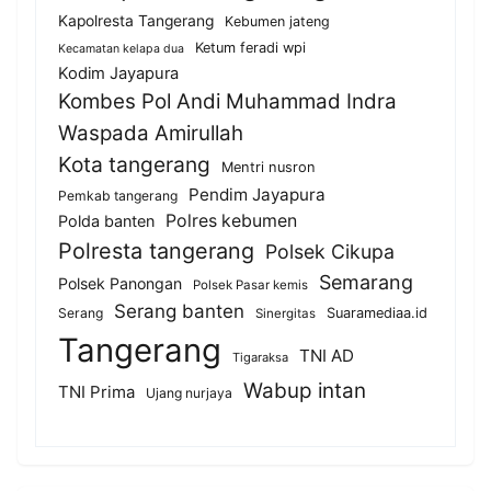
Kapolresta Tangerang
Kebumen jateng
Ketum feradi wpi
Kecamatan kelapa dua
Kodim Jayapura
Kombes Pol Andi Muhammad Indra
Waspada Amirullah
Kota tangerang
Mentri nusron
Pendim Jayapura
Pemkab tangerang
Polres kebumen
Polda banten
Polresta tangerang
Polsek Cikupa
Semarang
Polsek Panongan
Polsek Pasar kemis
Serang banten
Serang
Suaramediaa.id
Sinergitas
Tangerang
TNI AD
Tigaraksa
Wabup intan
TNI Prima
Ujang nurjaya