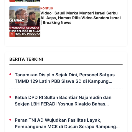
KONFLIK
Video : Saudi Murka Menteri Israel Serbu
Al-Aqsa, Hamas Rilis Video Sandera Israel
| Breaking News
5
BERITA TERKINI
Tanamkan Disiplin Sejak Dini, Personel Satgas
TMMD 129 Latih PBB Siswa SD di Kampung
Wanam
Ketua DPD RI Sultan Bachtiar Najamudin dan
Sekjen LBH FERADI Yoshua Rivaldo Bahas
Geopolitik dan Supremasi Hukum
Peran TNI AD Wujudkan Fasilitas Layak,
Pembangunan MCK di Dusun Serapu Rampung