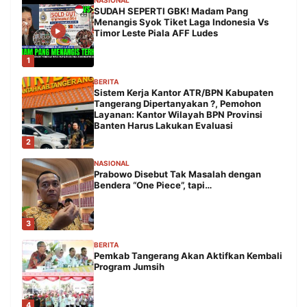
SUDAH SEPERTI GBK! Madam Pang
Menangis Syok Tiket Laga Indonesia Vs
Timor Leste Piala AFF Ludes
1
BERITA
Sistem Kerja Kantor ATR/BPN Kabupaten
Tangerang Dipertanyakan ?, Pemohon
Layanan: Kantor Wilayah BPN Provinsi
Banten Harus Lakukan Evaluasi
2
NASIONAL
Prabowo Disebut Tak Masalah dengan
Bendera “One Piece”, tapi…
3
BERITA
Pemkab Tangerang Akan Aktifkan Kembali
Program Jumsih
4