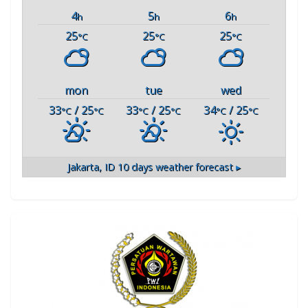
4
5
6
h
h
h
25
25
25
°C
°C
°C
mon
tue
wed
33
/ 25
33
/ 25
34
/ 25
°C
°C
°C
°C
°C
°C
Jakarta, ID
10 days weather forecast ▸