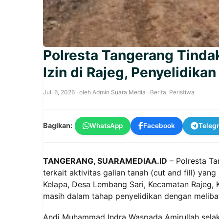
Polresta Tangerang Tinda
Izin di Rajeg, Penyelidikan
Juli 6, 2026
· oleh
Admin Suara Media
·
Berita
,
Peristiwa
Bagikan:
WhatsApp
Facebook
Teleg
TANGERANG, SUARAMEDIAA.ID
– Polresta Ta
terkait aktivitas galian tanah (cut and fill) y
Kelapa, Desa Lembang Sari, Kecamatan Rajeg, 
masih dalam tahap penyelidikan dengan melibatk
Andi Muhammad Indra Waspada Amirullah selaku