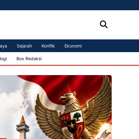
aya
Sejarah
Konflik
Ekonomi
logi
Box Redaksi