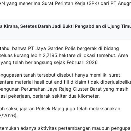
N yang menerima Surat Perintah Kerja (SPK) dari PT Anug
a Kirana, Setetes Darah Jadi Bukti Pengabdian di Ujung Tim
tahui bahwa PT Jaya Garden Polis bergerak di bidang
uas kurang lebih 2,7195 hektare di lokasi tersebut. Area
 yang telah berlangsung sejak Februari 2026.
 pengupasan tanah tersebut disebut hanya memiliki surat
tara material hasil cut and fill diklaim tidak diperjualbelik
angunan Perumahan Jaya Rajeg Cluster Barat yang masih
i pekerjaan, berjarak sekitar dua kilometer.
h saksi, jajaran Polsek Rajeg juga telah melaksanakan
7/2026).
k ditemukan adanya aktivitas pertambangan maupun pengupa