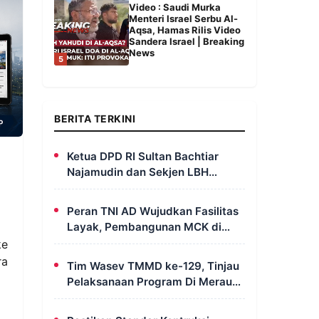
Video : Saudi Murka
Menteri Israel Serbu Al-
Aqsa, Hamas Rilis Video
Sandera Israel | Breaking
News
5
BERITA TERKINI
Ketua DPD RI Sultan Bachtiar
Najamudin dan Sekjen LBH
FERADI Yoshua Rivaldo Bahas
Geopolitik dan Supremasi Hukum
Peran TNI AD Wujudkan Fasilitas
Layak, Pembangunan MCK di
Dusun Serapu Rampung
ke
Dikerjakan
ra
Tim Wasev TMMD ke-129, Tinjau
Pelaksanaan Program Di Merauke
– Papua Selatan