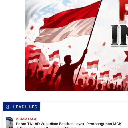
HEADLINES
22 JA
D Wujudkan Fasilitas Layak, Pembangunan MCK
Tim 