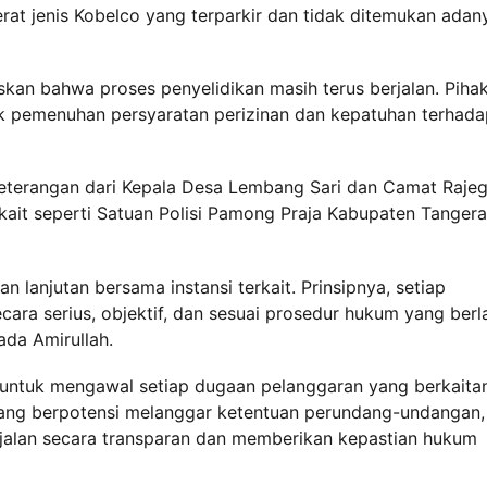
berat jenis Kobelco yang terparkir dan tidak ditemukan adan
kan bahwa proses penyelidikan masih terus berjalan. Piha
uk pemenuhan persyaratan perizinan dan kepatuhan terhada
keterangan dari Kepala Desa Lembang Sari dan Camat Rajeg
rkait seperti Satuan Polisi Pamong Praja Kabupaten Tanger
lanjutan bersama instansi terkait. Prinsipnya, setiap
ecara serius, objektif, dan sesuai prosedur hukum yang berl
da Amirullah.
ntuk mengawal setiap dugaan pelanggaran yang berkaita
ang berpotensi melanggar ketentuan perundang-undangan,
jalan secara transparan dan memberikan kepastian hukum