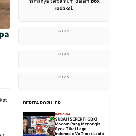
namanya tercantum dalam
box
redaksi.
npa
kat
BERITA POPULER
NASIONAL
SUDAH SEPERTI GBK!
Madam Pang Menangis
Syok Tiket Laga
Indonesia Vs Timor Leste
kan