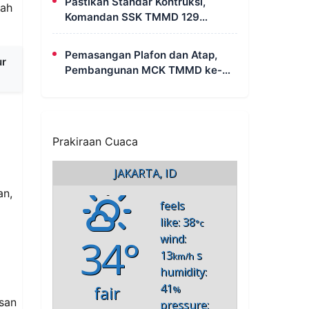
Pastikan Standar Kontruksi,
rah
Komandan SSK TMMD 129
Intensif Awasi Pembangunan
MCK di Wanam
Pemasangan Plafon dan Atap,
ur
Pembangunan MCK TMMD ke-
129 di Kampung Wanam Hampir
Rampung
Prakiraan Cuaca
JAKARTA, ID
an,
feels
like: 38
°c
34°
wind:
13
s
km/h
humidity:
41
fair
%
san
pressure: