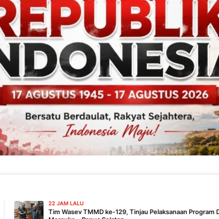
M LALU
Wasev TMMD ke-129, Tinjau Pelaksanaan Program Di