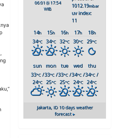
06:01
17:54
ya
1012.19
mbar
WIB
uv index:
11
knya
14
15
16
17
18
p
h
h
h
h
h
34
34
32
30
29
°C
°C
°C
°C
°C
,
ang
sun
mon
tue
wed
thu
33
/
33
/
33
/
34
/
34
/
°C
°C
°C
°C
°C
24
25
25
24
24
°C
°C
°C
°C
°C
aku,”
Jakarta, ID
10 days weather
n
forecast ▸