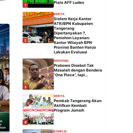
Piala AFF Ludes
1
BERITA
Sistem Kerja Kantor
ATR/BPN Kabupaten
Tangerang
Dipertanyakan ?,
Pemohon Layanan:
2
Kantor Wilayah BPN
Provinsi Banten Harus
Lakukan Evaluasi
NASIONAL
Prabowo Disebut Tak
Masalah dengan Bendera
“One Piece”, tapi…
3
BERITA
Pemkab Tangerang Akan
Aktifkan Kembali
Program Jumsih
4
KONFLIK