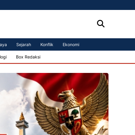
aya
Sejarah
Konflik
Ekonomi
logi
Box Redaksi