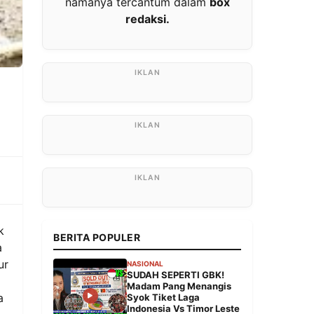
namanya tercantum dalam
box
redaksi.
k
BERITA POPULER
a
ur
NASIONAL
SUDAH SEPERTI GBK!
Madam Pang Menangis
a
Syok Tiket Laga
Indonesia Vs Timor Leste