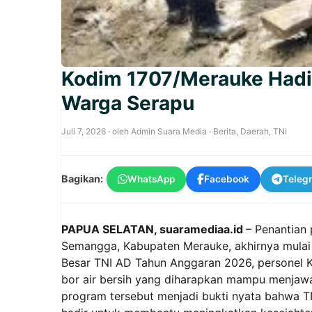
Kodim 1707/Merauke Hadir
Warga Serapu
Juli 7, 2026
· oleh
Admin Suara Media
·
Berita
,
Daerah
,
TNI
Bagikan:
WhatsApp
Facebook
Teleg
PAPUA SELATAN, suaramediaa.id
– Penantian
Semangga, Kabupaten Merauke, akhirnya mulai 
Besar TNI AD Tahun Anggaran 2026, personel
bor air bersih yang diharapkan mampu menjawa
program tersebut menjadi bukti nyata bahwa TN