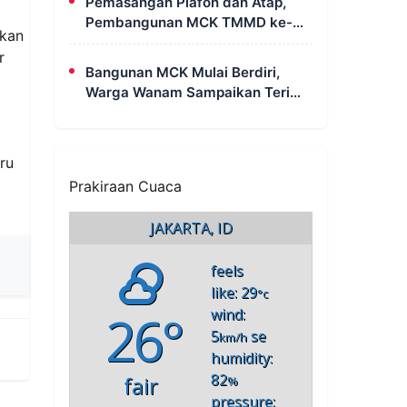
Pemasangan Plafon dan Atap,
Pembangunan MCK TMMD ke-
ikan
129 di Kampung Wanam Hampir
r
Rampung
Bangunan MCK Mulai Berdiri,
Warga Wanam Sampaikan Terima
Kasih Kepada Satgas TMMD
ru
Prakiraan Cuaca
JAKARTA, ID
feels
like: 29
°c
26°
wind:
5
se
km/h
humidity:
82
fair
%
pressure: