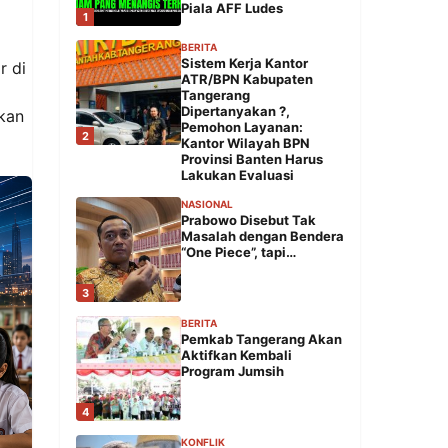
Piala AFF Ludes
1
BERITA
Sistem Kerja Kantor
r di
ATR/BPN Kabupaten
Tangerang
Dipertanyakan ?,
kan
Pemohon Layanan:
2
Kantor Wilayah BPN
Provinsi Banten Harus
Lakukan Evaluasi
NASIONAL
Prabowo Disebut Tak
Masalah dengan Bendera
“One Piece”, tapi…
3
BERITA
Pemkab Tangerang Akan
Aktifkan Kembali
Program Jumsih
4
KONFLIK