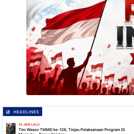
HEADLINES
LALU
ev TMMD ke-129, Tinjau Pelaksanaan Program Di