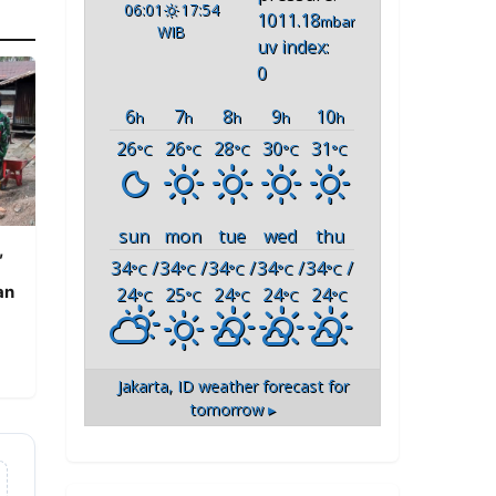
06:01
17:54
1011.18
mbar
WIB
uv index:
0
6
7
8
9
10
h
h
h
h
h
26
26
28
30
31
°C
°C
°C
°C
°C
sun
mon
tue
wed
thu
,
34
/
34
/
34
/
34
/
34
/
°C
°C
°C
°C
°C
an
24
25
24
24
24
°C
°C
°C
°C
°C
Jakarta, ID
weather forecast for
tomorrow ▸