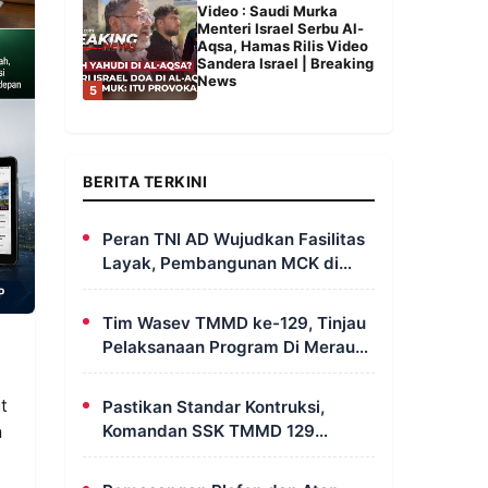
Video : Saudi Murka
Menteri Israel Serbu Al-
Aqsa, Hamas Rilis Video
Sandera Israel | Breaking
News
5
BERITA TERKINI
Peran TNI AD Wujudkan Fasilitas
Layak, Pembangunan MCK di
Dusun Serapu Rampung
Dikerjakan
Tim Wasev TMMD ke-129, Tinjau
Pelaksanaan Program Di Merauke
– Papua Selatan
t
Pastikan Standar Kontruksi,
Komandan SSK TMMD 129
n
Intensif Awasi Pembangunan
MCK di Wanam