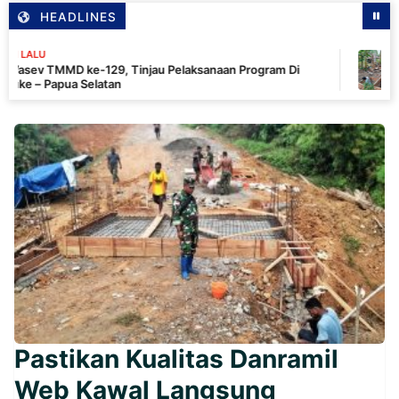
HEADLINES
15 JAM 
D ke-129, Tinjau Pelaksanaan Program Di
Pastika
ua Selatan
Intens
Pastikan Kualitas Danramil
Web Kawal Langsung