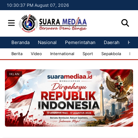
10:30:38 PM August 07, 2026
Beranda
Nasional
Pemerintahan
Daerah
Huk
Berita
Video
International
Sport
Sepakbola
Bisn
IKLAN