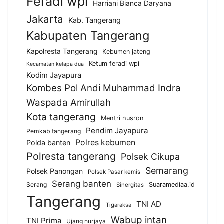
Feradi wpi
Harriani Bianca Daryana
Jakarta
Kab. Tangerang
Kabupaten Tangerang
Kapolresta Tangerang
Kebumen jateng
Ketum feradi wpi
Kecamatan kelapa dua
Kodim Jayapura
Kombes Pol Andi Muhammad Indra
Waspada Amirullah
Kota tangerang
Mentri nusron
Pendim Jayapura
Pemkab tangerang
Polres kebumen
Polda banten
Polresta tangerang
Polsek Cikupa
Semarang
Polsek Panongan
Polsek Pasar kemis
Serang banten
Serang
Suaramediaa.id
Sinergitas
Tangerang
TNI AD
Tigaraksa
Wabup intan
TNI Prima
Ujang nurjaya