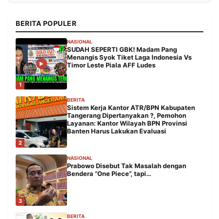
BERITA POPULER
NASIONAL
SUDAH SEPERTI GBK! Madam Pang
Menangis Syok Tiket Laga Indonesia Vs
Timor Leste Piala AFF Ludes
1
BERITA
Sistem Kerja Kantor ATR/BPN Kabupaten
Tangerang Dipertanyakan ?, Pemohon
Layanan: Kantor Wilayah BPN Provinsi
Banten Harus Lakukan Evaluasi
2
NASIONAL
Prabowo Disebut Tak Masalah dengan
Bendera “One Piece”, tapi…
3
BERITA