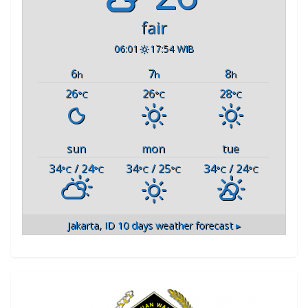
fair
06:01
17:54 WIB
6
7
8
h
h
h
26
26
28
°C
°C
°C
sun
mon
tue
34
/ 24
34
/ 25
34
/ 24
°C
°C
°C
°C
°C
°C
Jakarta, ID
10 days weather forecast ▸