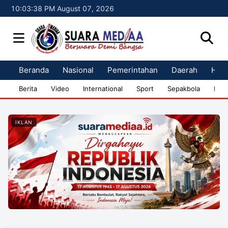
10:03:38 PM August 07, 2026
Beranda
Nasional
Pemerintahan
Daerah
Huk
Berita
Video
International
Sport
Sepakbola
Bisn
IKLAN