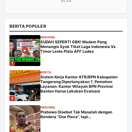
BERITA POPULER
NASIONAL
SUDAH SEPERTI GBK! Madam Pang
Menangis Syok Tiket Laga Indonesia Vs
Timor Leste Piala AFF Ludes
1
BERITA
Sistem Kerja Kantor ATR/BPN Kabupaten
Tangerang Dipertanyakan ?, Pemohon
Layanan: Kantor Wilayah BPN Provinsi
Banten Harus Lakukan Evaluasi
2
NASIONAL
Prabowo Disebut Tak Masalah dengan
Bendera “One Piece”, tapi…