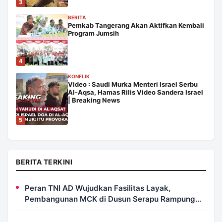
3
BERITA
Pemkab Tangerang Akan Aktifkan Kembali
Program Jumsih
4
KONFLIK
Video : Saudi Murka Menteri Israel Serbu
Al-Aqsa, Hamas Rilis Video Sandera Israel
| Breaking News
5
BERITA TERKINI
Peran TNI AD Wujudkan Fasilitas Layak,
Pembangunan MCK di Dusun Serapu Rampung
Dikerjakan