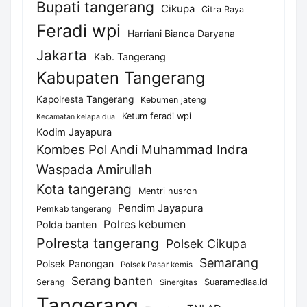
Bupati tangerang
Cikupa
Citra Raya
Feradi wpi
Harriani Bianca Daryana
Jakarta
Kab. Tangerang
Kabupaten Tangerang
Kapolresta Tangerang
Kebumen jateng
Ketum feradi wpi
Kecamatan kelapa dua
Kodim Jayapura
Kombes Pol Andi Muhammad Indra
Waspada Amirullah
Kota tangerang
Mentri nusron
Pendim Jayapura
Pemkab tangerang
Polres kebumen
Polda banten
Polresta tangerang
Polsek Cikupa
Semarang
Polsek Panongan
Polsek Pasar kemis
Serang banten
Serang
Suaramediaa.id
Sinergitas
Tangerang