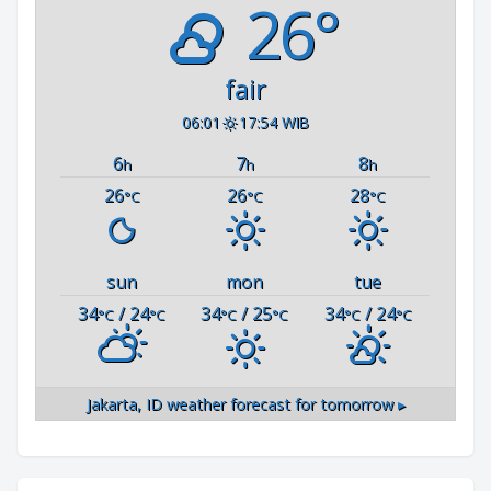
26°
fair
06:01
17:54 WIB
6
7
8
h
h
h
26
26
28
°C
°C
°C
sun
mon
tue
34
/ 24
34
/ 25
34
/ 24
°C
°C
°C
°C
°C
°C
Jakarta, ID
weather forecast for tomorrow ▸