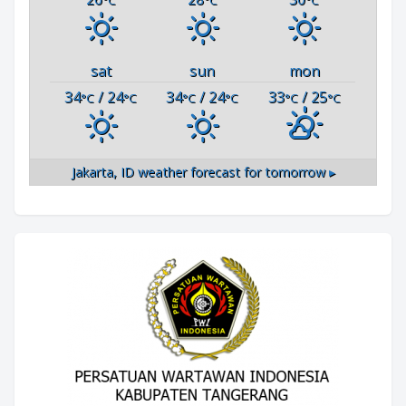
sat
sun
mon
34
/ 24
34
/ 24
33
/ 25
°C
°C
°C
°C
°C
°C
Jakarta, ID
weather forecast for tomorrow ▸