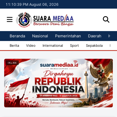
11:10:39 PM August 06, 2026
Beranda
Nasional
Pemerintahan
Daerah
Huk
Berita
Video
International
Sport
Sepakbola
Bisn
IKLAN