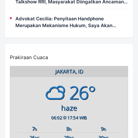
Talkshow RRI, Masyarakat Diingatkan Ancaman
Pidana Pembakaran Lahan
Advokat Cecilia: Penyitaan Handphone
Merupakan Mekanisme Hukum, Saya Akan
Kooperatif Apabila Diminta Penyidik dan Tidak
Perlu Takut
Prakiraan Cuaca
JAKARTA, ID
26°
haze
06:02
17:54 WIB
7
8
9
h
h
h
26
28
30
°C
°C
°C