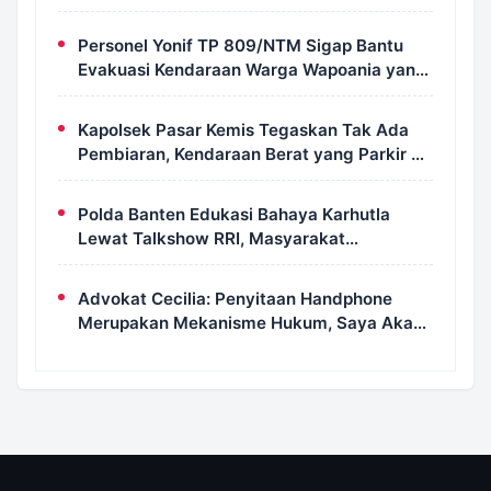
Petugas Damkar
Personel Yonif TP 809/NTM Sigap Bantu
Evakuasi Kendaraan Warga Wapoania yang
Terperosok ke Jurang
Kapolsek Pasar Kemis Tegaskan Tak Ada
Pembiaran, Kendaraan Berat yang Parkir di
Bahu Jalan Langsung Ditertibkan
Polda Banten Edukasi Bahaya Karhutla
Lewat Talkshow RRI, Masyarakat
Diingatkan Ancaman Pidana Pembakaran
Lahan
Advokat Cecilia: Penyitaan Handphone
Merupakan Mekanisme Hukum, Saya Akan
Kooperatif Apabila Diminta Penyidik dan
Tidak Perlu Takut