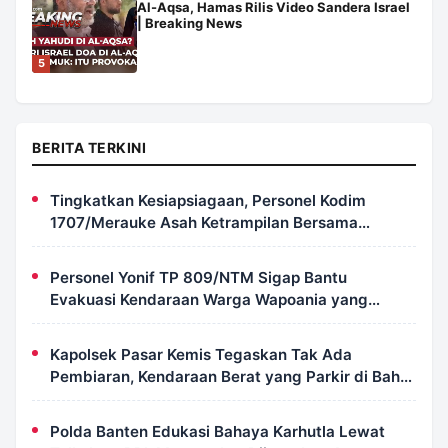
Al-Aqsa, Hamas Rilis Video Sandera Israel
| Breaking News
5
BERITA TERKINI
Tingkatkan Kesiapsiagaan, Personel Kodim
1707/Merauke Asah Ketrampilan Bersama
Petugas Damkar
Personel Yonif TP 809/NTM Sigap Bantu
Evakuasi Kendaraan Warga Wapoania yang
Terperosok ke Jurang
Kapolsek Pasar Kemis Tegaskan Tak Ada
Pembiaran, Kendaraan Berat yang Parkir di Bahu
Jalan Langsung Ditertibkan
Polda Banten Edukasi Bahaya Karhutla Lewat