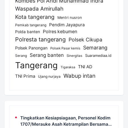
Kombes Pol Andi Muhammad Indra
Waspada Amirullah
Kota tangerang
Mentri nusron
Pendim Jayapura
Pemkab tangerang
Polres kebumen
Polda banten
Polresta tangerang
Polsek Cikupa
Semarang
Polsek Panongan
Polsek Pasar kemis
Serang banten
Serang
Suaramediaa.id
Sinergitas
Tangerang
TNI AD
Tigaraksa
Wabup intan
TNI Prima
Ujang nurjaya
Tingkatkan Kesiapsiagaan, Personel Kodim
1707/Merauke Asah Ketrampilan Bersama