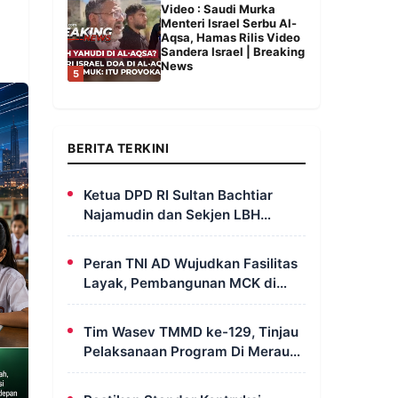
Video : Saudi Murka
Menteri Israel Serbu Al-
Aqsa, Hamas Rilis Video
Sandera Israel | Breaking
News
5
BERITA TERKINI
Ketua DPD RI Sultan Bachtiar
Najamudin dan Sekjen LBH
FERADI Yoshua Rivaldo Bahas
Geopolitik dan Supremasi Hukum
Peran TNI AD Wujudkan Fasilitas
Layak, Pembangunan MCK di
Dusun Serapu Rampung
Dikerjakan
Tim Wasev TMMD ke-129, Tinjau
Pelaksanaan Program Di Merauke
– Papua Selatan