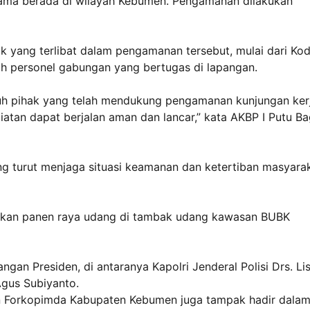
ama berada di wilayah Kebumen. Pengamanan dilakukan
k yang terlibat dalam pengamanan tersebut, mulai dari Ko
uh personel gabungan yang bertugas di lapangan.
uh pihak yang telah mendukung pengamanan kunjungan ker
iatan dapat berjalan aman dan lancar,” kata AKBP I Putu B
g turut menjaga situasi keamanan dan ketertiban masyara
kukan panen raya udang di tambak udang kawasan BUBK
gan Presiden, di antaranya Kapolri Jenderal Polisi Drs. Li
Agus Subiyanto.
an Forkopimda Kabupaten Kebumen juga tampak hadir dala