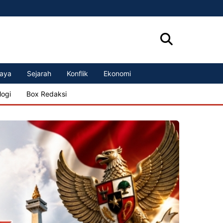
aya
Sejarah
Konflik
Ekonomi
logi
Box Redaksi