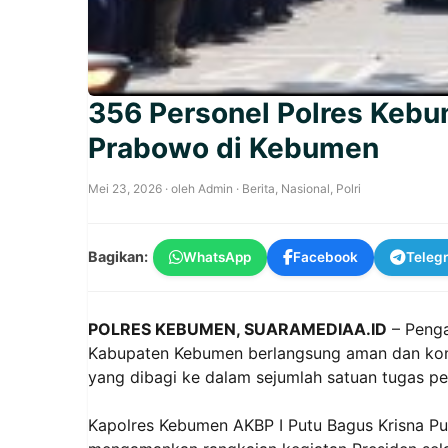
356 Personel Polres Keb
Prabowo di Kebumen
Mei 23, 2026
· oleh
Admin
·
Berita
,
Nasional
,
Polri
Bagikan:
WhatsApp
Facebook
Teleg
POLRES KEBUMEN, SUARAMEDIAA.ID
– Penga
Kabupaten Kebumen berlangsung aman dan kond
yang dibagi ke dalam sejumlah satuan tugas p
Kapolres Kebumen AKBP I Putu Bagus Krisna Pu