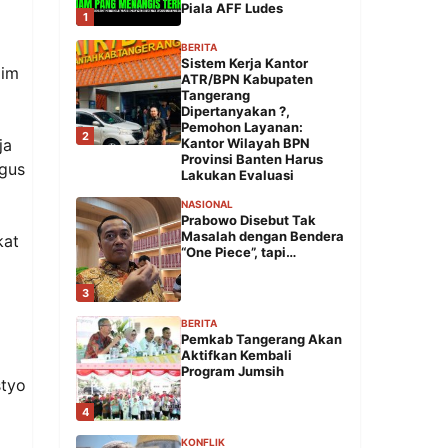
Piala AFF Ludes
1
BERITA
Sistem Kerja Kantor
dim
ATR/BPN Kabupaten
Tangerang
Dipertanyakan ?,
Pemohon Layanan:
2
ja
Kantor Wilayah BPN
Provinsi Banten Harus
agus
Lakukan Evaluasi
NASIONAL
Prabowo Disebut Tak
Masalah dengan Bendera
kat
“One Piece”, tapi…
3
BERITA
Pemkab Tangerang Akan
Aktifkan Kembali
Program Jumsih
styo
4
m
KONFLIK