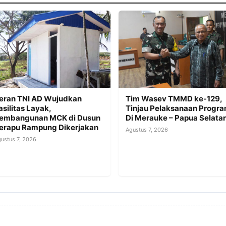
eran TNI AD Wujudkan
Tim Wasev TMMD ke-129,
asilitas Layak,
Tinjau Pelaksanaan Progr
embangunan MCK di Dusun
Di Merauke – Papua Selata
erapu Rampung Dikerjakan
Agustus 7, 2026
ustus 7, 2026