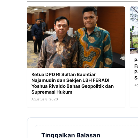
P
F
P
Ketua DPD RI Sultan Bachtiar
S
Najamudin dan Sekjen LBH FERADI
Ag
Yoshua Rivaldo Bahas Geopolitik dan
Supremasi Hukum
Agustus 8, 2026
Tinggalkan Balasan