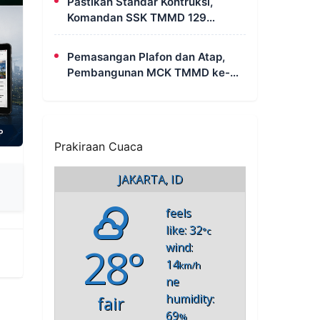
Pastikan Standar Kontruksi,
Komandan SSK TMMD 129
Intensif Awasi Pembangunan
MCK di Wanam
Pemasangan Plafon dan Atap,
Pembangunan MCK TMMD ke-
129 di Kampung Wanam Hampir
Rampung
Prakiraan Cuaca
JAKARTA, ID
feels
like: 32
°c
28°
wind:
14
km/h
ne
humidity:
fair
69
%