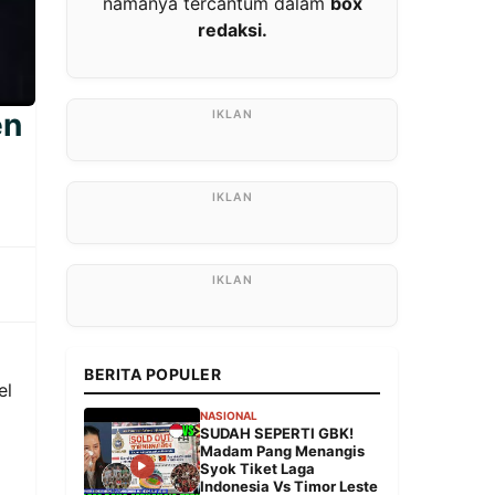
namanya tercantum dalam
box
redaksi.
en
BERITA POPULER
el
NASIONAL
SUDAH SEPERTI GBK!
Madam Pang Menangis
Syok Tiket Laga
Indonesia Vs Timor Leste