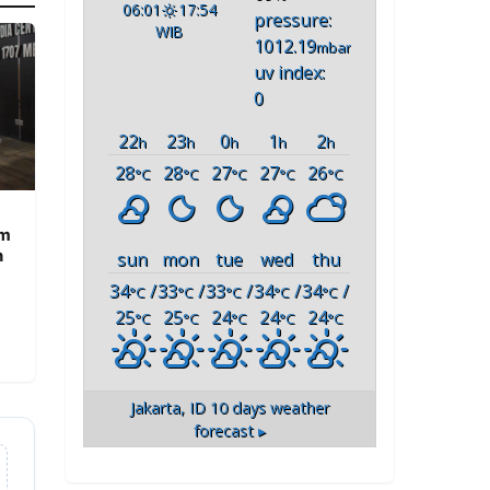
06:01
17:54
pressure:
WIB
1012.19
mbar
uv index:
0
22
23
0
1
2
h
h
h
h
h
28
28
27
27
26
°C
°C
°C
°C
°C
am
n
sun
mon
tue
wed
thu
34
/
33
/
33
/
34
/
34
/
°C
°C
°C
°C
°C
25
25
24
24
24
°C
°C
°C
°C
°C
Jakarta, ID
10 days weather
forecast ▸