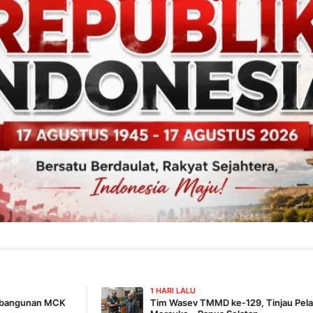
1 HARI LALU
Tim Wasev TMMD ke-129, Tinjau Pelaksanaan Program Di