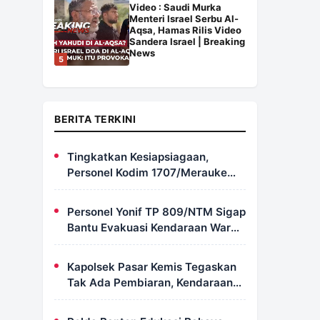
Video : Saudi Murka
Menteri Israel Serbu Al-
Aqsa, Hamas Rilis Video
Sandera Israel | Breaking
News
5
BERITA TERKINI
Tingkatkan Kesiapsiagaan,
Personel Kodim 1707/Merauke
Asah Ketrampilan Bersama
Petugas Damkar
Personel Yonif TP 809/NTM Sigap
Bantu Evakuasi Kendaraan Warga
Wapoania yang Terperosok ke
Jurang
Kapolsek Pasar Kemis Tegaskan
Tak Ada Pembiaran, Kendaraan
Berat yang Parkir di Bahu Jalan
Langsung Ditertibkan