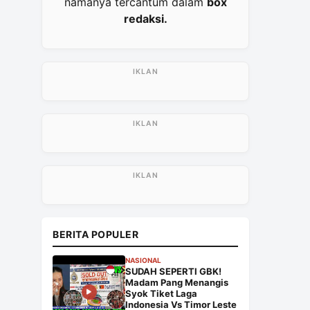
namanya tercantum dalam
box
redaksi.
BERITA POPULER
NASIONAL
SUDAH SEPERTI GBK!
Madam Pang Menangis
Syok Tiket Laga
Indonesia Vs Timor Leste