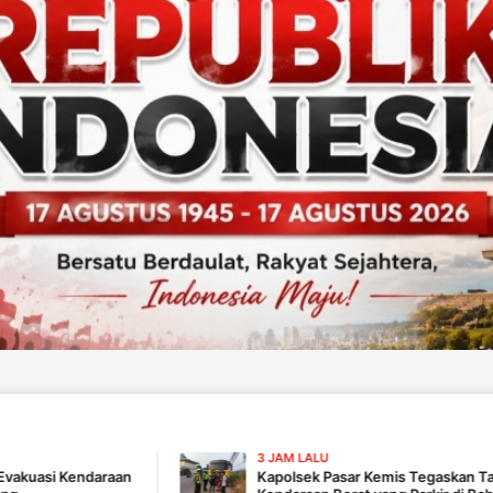
3 JAM LALU
araan
Kapolsek Pasar Kemis Tegaskan Tak Ada Pembiar