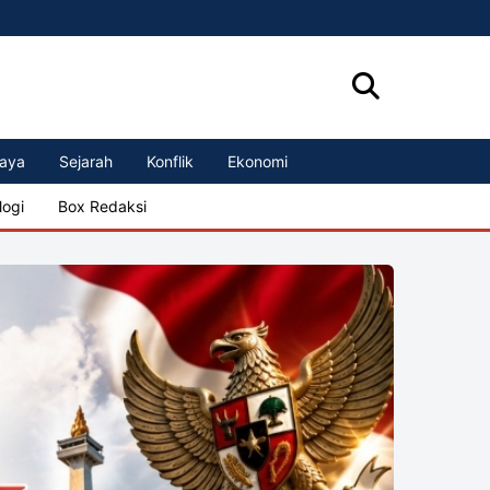
aya
Sejarah
Konflik
Ekonomi
logi
Box Redaksi