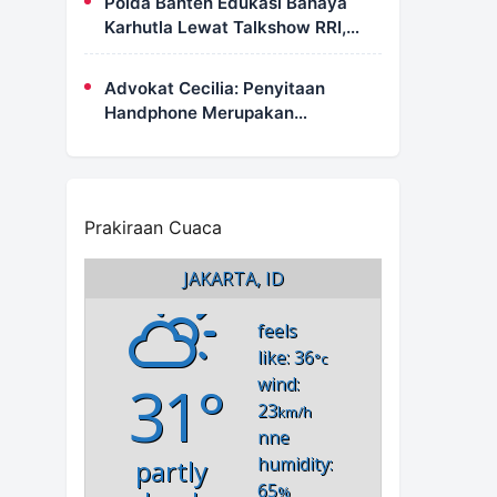
Polda Banten Edukasi Bahaya
Karhutla Lewat Talkshow RRI,
Masyarakat Diingatkan Ancaman
Pidana Pembakaran Lahan
Advokat Cecilia: Penyitaan
Handphone Merupakan
Mekanisme Hukum, Saya Akan
Kooperatif Apabila Diminta
Penyidik dan Tidak Perlu Takut
Prakiraan Cuaca
JAKARTA, ID
feels
like: 36
°c
31°
wind:
23
km/h
nne
humidity:
partly
65
%