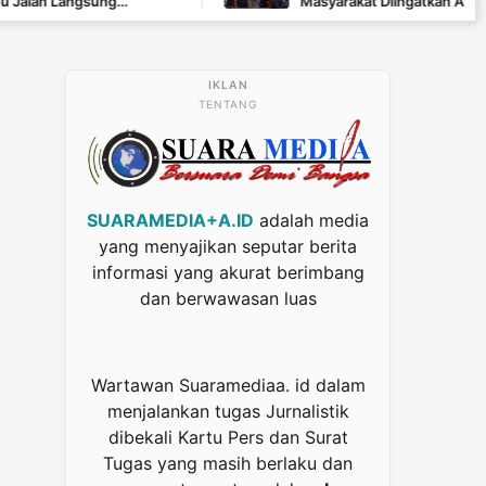
ung
Masyarakat Diingatkan Ancaman Pidana P
TENTANG
SUARAMEDIA+A.ID
adalah media
yang menyajikan seputar berita
informasi yang akurat berimbang
dan berwawasan luas
Wartawan Suaramediaa. id dalam
menjalankan tugas Jurnalistik
dibekali Kartu Pers dan Surat
Tugas yang masih berlaku dan