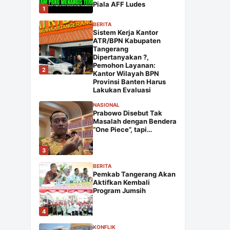
Piala AFF Ludes
1
BERITA
Sistem Kerja Kantor
ATR/BPN Kabupaten
Tangerang
Dipertanyakan ?,
Pemohon Layanan:
2
Kantor Wilayah BPN
Provinsi Banten Harus
Lakukan Evaluasi
NASIONAL
Prabowo Disebut Tak
Masalah dengan Bendera
“One Piece”, tapi…
3
BERITA
Pemkab Tangerang Akan
Aktifkan Kembali
Program Jumsih
4
KONFLIK