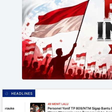
HEADLINES
49 MENIT LALU
Personel Yonif TP 809/NTM Sigap Bantu Evakuasi Kend