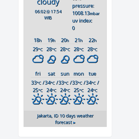
cloudy
pressure:
06:02
17:54
1008.13
mbar
WIB
uv index:
0
18
19
20
21
22
h
h
h
h
h
29
28
28
28
28
°C
°C
°C
°C
°C
fri
sat
sun
mon
tue
33
/
34
/
33
/
33
/
34
/
°C
°C
°C
°C
°C
25
24
24
25
24
°C
°C
°C
°C
°C
Jakarta, ID
10 days weather
forecast ▸