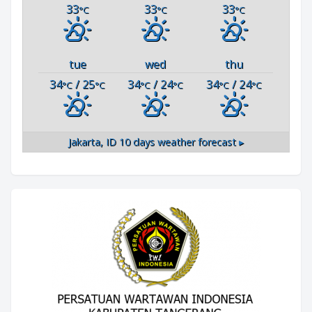
33
33
33
°C
°C
°C
tue
wed
thu
34
/ 25
34
/ 24
34
/ 24
°C
°C
°C
°C
°C
°C
Jakarta, ID
10 days weather forecast ▸