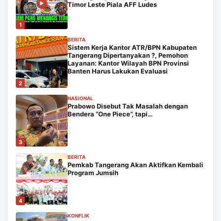
Timor Leste Piala AFF Ludes
1
BERITA
Sistem Kerja Kantor ATR/BPN Kabupaten
Tangerang Dipertanyakan ?, Pemohon
Layanan: Kantor Wilayah BPN Provinsi
Banten Harus Lakukan Evaluasi
2
NASIONAL
Prabowo Disebut Tak Masalah dengan
Bendera “One Piece”, tapi…
3
BERITA
Pemkab Tangerang Akan Aktifkan Kembali
Program Jumsih
4
KONFLIK