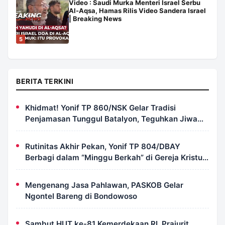
Video : Saudi Murka Menteri Israel Serbu
Al-Aqsa, Hamas Rilis Video Sandera Israel
| Breaking News
5
BERITA TERKINI
Khidmat! Yonif TP 860/NSK Gelar Tradisi
Penjamasan Tunggul Batalyon, Teguhkan Jiwa
Korsa Prajurit
Rutinitas Akhir Pekan, Yonif TP 804/DBAY
Berbagi dalam “Minggu Berkah” di Gereja Kristus
Ajaib Kimi
Mengenang Jasa Pahlawan, PASKOB Gelar
Ngontel Bareng di Bondowoso
Sambut HUT ke-81 Kemerdekaan RI, Prajurit