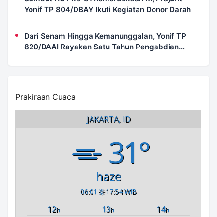
Yonif TP 804/DBAY Ikuti Kegiatan Donor Darah
Dari Senam Hingga Kemanunggalan, Yonif TP
820/DAAI Rayakan Satu Tahun Pengabdian
dengan Semangat Kebersamaan
Prakiraan Cuaca
JAKARTA, ID
31°
haze
06:01
17:54 WIB
12
13
14
h
h
h