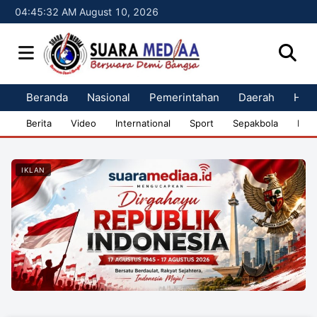
04:45:32 AM August 10, 2026
Beranda
Nasional
Pemerintahan
Daerah
Huk
Berita
Video
International
Sport
Sepakbola
Bisn
IKLAN