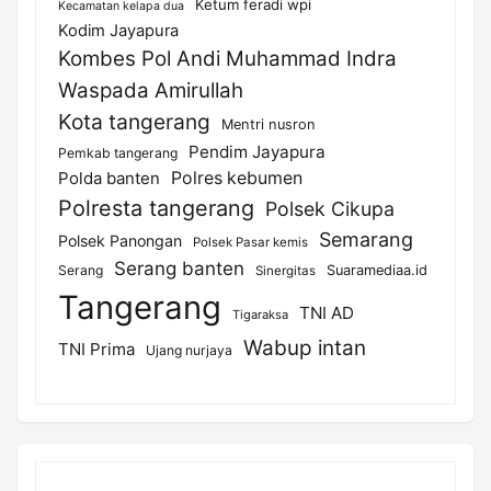
Ketum feradi wpi
Kecamatan kelapa dua
Kodim Jayapura
Kombes Pol Andi Muhammad Indra
Waspada Amirullah
Kota tangerang
Mentri nusron
Pendim Jayapura
Pemkab tangerang
Polda banten
Polres kebumen
Polresta tangerang
Polsek Cikupa
Semarang
Polsek Panongan
Polsek Pasar kemis
Serang banten
Serang
Suaramediaa.id
Sinergitas
Tangerang
TNI AD
Tigaraksa
Wabup intan
TNI Prima
Ujang nurjaya