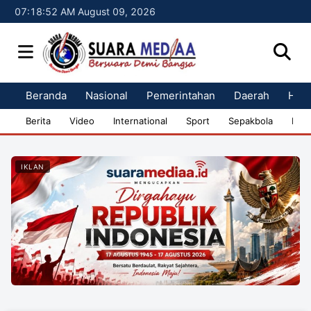
07:18:52 AM August 09, 2026
Beranda
Nasional
Pemerintahan
Daerah
Huk
Berita
Video
International
Sport
Sepakbola
Bisn
IKLAN