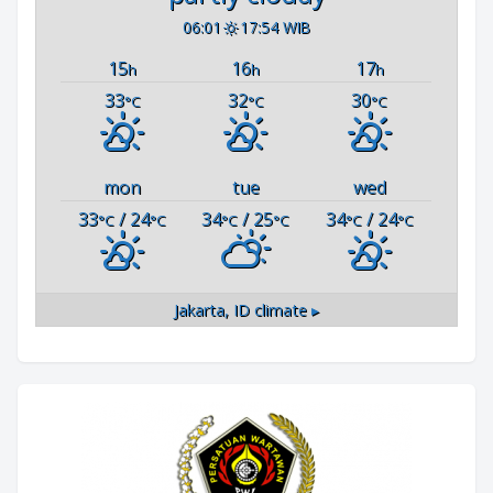
06:01
17:54 WIB
15
16
17
h
h
h
33
32
30
°C
°C
°C
mon
tue
wed
33
/ 24
34
/ 25
34
/ 24
°C
°C
°C
°C
°C
°C
Jakarta, ID
climate ▸