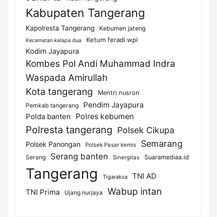
Kabupaten Tangerang
Kapolresta Tangerang
Kebumen jateng
Ketum feradi wpi
Kecamatan kelapa dua
Kodim Jayapura
Kombes Pol Andi Muhammad Indra
Waspada Amirullah
Kota tangerang
Mentri nusron
Pendim Jayapura
Pemkab tangerang
Polda banten
Polres kebumen
Polresta tangerang
Polsek Cikupa
Semarang
Polsek Panongan
Polsek Pasar kemis
Serang banten
Serang
Suaramediaa.id
Sinergitas
Tangerang
TNI AD
Tigaraksa
Wabup intan
TNI Prima
Ujang nurjaya