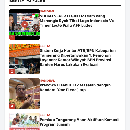
BERITA POPULER
NASIONAL
SUDAH SEPERTI GBK! Madam Pang
Menangis Syok Tiket Laga Indonesia Vs
Timor Leste Piala AFF Ludes
1
BERITA
Sistem Kerja Kantor ATR/BPN Kabupaten
Tangerang Dipertanyakan ?, Pemohon
Layanan: Kantor Wilayah BPN Provinsi
Banten Harus Lakukan Evaluasi
2
NASIONAL
Prabowo Disebut Tak Masalah dengan
Bendera “One Piece”, tapi…
3
BERITA
Pemkab Tangerang Akan Aktifkan Kembali
Program Jumsih