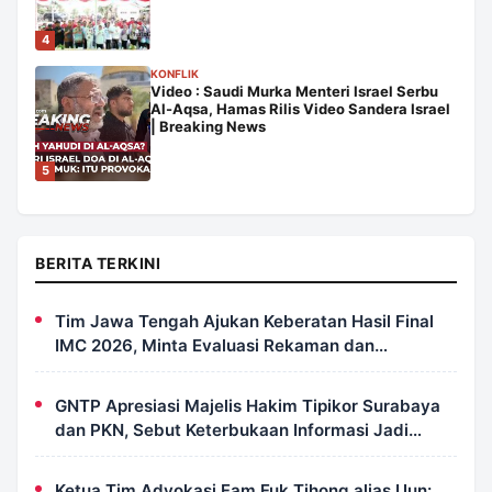
4
KONFLIK
Video : Saudi Murka Menteri Israel Serbu
Al-Aqsa, Hamas Rilis Video Sandera Israel
| Breaking News
5
BERITA TERKINI
Tim Jawa Tengah Ajukan Keberatan Hasil Final
IMC 2026, Minta Evaluasi Rekaman dan
Scorecard Juri
GNTP Apresiasi Majelis Hakim Tipikor Surabaya
dan PKN, Sebut Keterbukaan Informasi Jadi
Instrumen Pengawasan Korupsi
Ketua Tim Advokasi Fam Fuk Tjhong alias Uun: