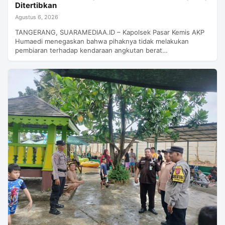
Ditertibkan
Agustus 6, 2026
TANGERANG, SUARAMEDIAA.ID – Kapolsek Pasar Kemis AKP
Humaedi menegaskan bahwa pihaknya tidak melakukan
pembiaran terhadap kendaraan angkutan berat…