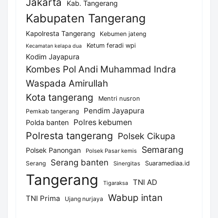
Jakarta
Kab. Tangerang
Kabupaten Tangerang
Kapolresta Tangerang
Kebumen jateng
Ketum feradi wpi
Kecamatan kelapa dua
Kodim Jayapura
Kombes Pol Andi Muhammad Indra
Waspada Amirullah
Kota tangerang
Mentri nusron
Pendim Jayapura
Pemkab tangerang
Polres kebumen
Polda banten
Polresta tangerang
Polsek Cikupa
Semarang
Polsek Panongan
Polsek Pasar kemis
Serang banten
Serang
Suaramediaa.id
Sinergitas
Tangerang
TNI AD
Tigaraksa
Wabup intan
TNI Prima
Ujang nurjaya