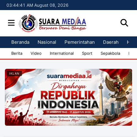
03:44:42 AM August 08, 2026
Beranda
Nasional
Pemerintahan
Daerah
Huk
Berita
Video
International
Sport
Sepakbola
Bisn
IKLAN