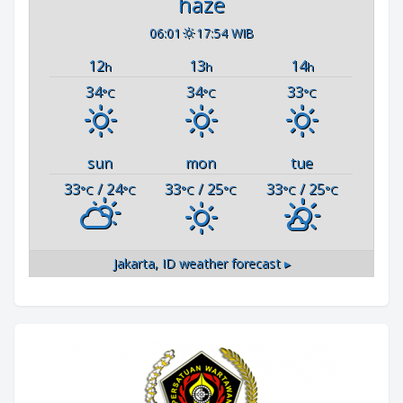
haze
06:01
17:54 WIB
12
13
14
h
h
h
34
34
33
°C
°C
°C
sun
mon
tue
33
/ 24
33
/ 25
33
/ 25
°C
°C
°C
°C
°C
°C
Jakarta, ID
weather forecast ▸