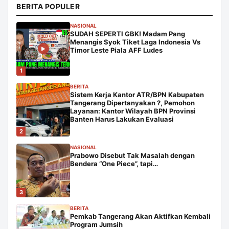
BERITA POPULER
NASIONAL
SUDAH SEPERTI GBK! Madam Pang
Menangis Syok Tiket Laga Indonesia Vs
Timor Leste Piala AFF Ludes
1
BERITA
Sistem Kerja Kantor ATR/BPN Kabupaten
Tangerang Dipertanyakan ?, Pemohon
Layanan: Kantor Wilayah BPN Provinsi
Banten Harus Lakukan Evaluasi
2
NASIONAL
Prabowo Disebut Tak Masalah dengan
Bendera “One Piece”, tapi…
3
BERITA
Pemkab Tangerang Akan Aktifkan Kembali
Program Jumsih