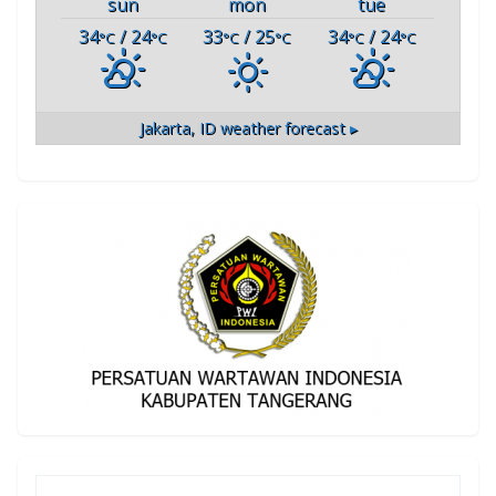
sun
mon
tue
34
/ 24
33
/ 25
34
/ 24
°C
°C
°C
°C
°C
°C
Jakarta, ID
weather forecast ▸