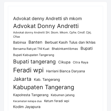
Advokat denny Andretti sh mkom
Advokat Donny Andretti
Advokat donny Andretti SH. Skom. Mkom. Cpfw. Cmdf. Cjkj.
Cftax
Banten
Berbuat Kasih Tulus dan Ikhlas
Babinsa
Bupati
Bersama Rakyat TNI Kuat
Bhabinkamtibmas
Bupati Kabupaten Tangerang
Bupati tangerang
Cikupa
Citra Raya
Feradi wpi
Harriani Bianca Daryana
Jakarta
Kab. Tangerang
Kabupaten Tangerang
Kapolresta Tangerang
Kebumen jateng
Ketum feradi wpi
Kecamatan kelapa dua
Kodim Jayapura