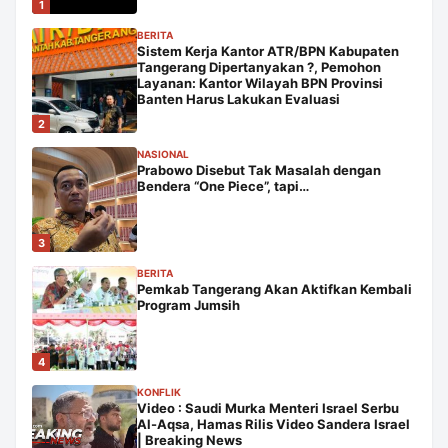
1
BERITA
Sistem Kerja Kantor ATR/BPN Kabupaten
Tangerang Dipertanyakan ?, Pemohon
Layanan: Kantor Wilayah BPN Provinsi
Banten Harus Lakukan Evaluasi
2
NASIONAL
Prabowo Disebut Tak Masalah dengan
Bendera “One Piece”, tapi…
3
BERITA
Pemkab Tangerang Akan Aktifkan Kembali
Program Jumsih
4
KONFLIK
Video : Saudi Murka Menteri Israel Serbu
Al-Aqsa, Hamas Rilis Video Sandera Israel
| Breaking News