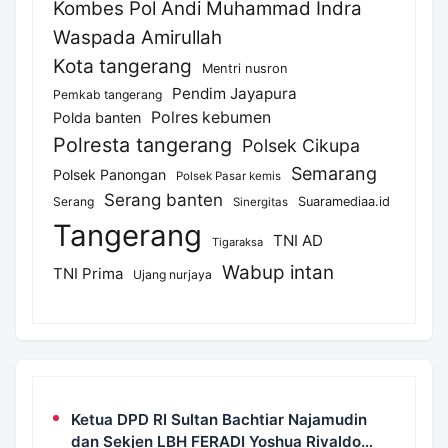
Kombes Pol Andi Muhammad Indra
Waspada Amirullah
Kota tangerang
Mentri nusron
Pendim Jayapura
Pemkab tangerang
Polres kebumen
Polda banten
Polresta tangerang
Polsek Cikupa
Semarang
Polsek Panongan
Polsek Pasar kemis
Serang banten
Serang
Suaramediaa.id
Sinergitas
Tangerang
TNI AD
Tigaraksa
Wabup intan
TNI Prima
Ujang nurjaya
Ketua DPD RI Sultan Bachtiar Najamudin
dan Sekjen LBH FERADI Yoshua Rivaldo