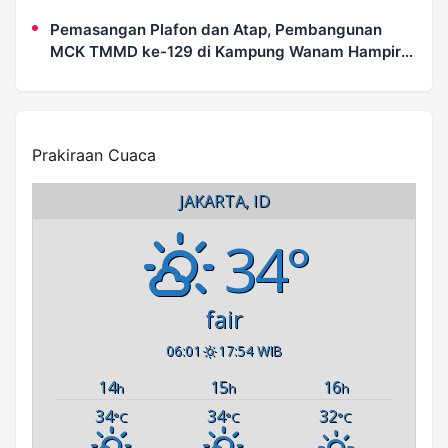
Pemasangan Plafon dan Atap, Pembangunan
MCK TMMD ke-129 di Kampung Wanam Hampir
Rampung
Prakiraan Cuaca
JAKARTA, ID
34°
fair
06:01
17:54 WIB
14
15
16
h
h
h
34
34
32
°C
°C
°C