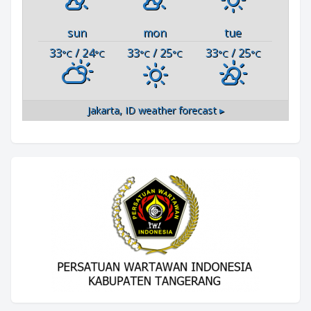
sun
mon
tue
33
/ 24
33
/ 25
33
/ 25
°C
°C
°C
°C
°C
°C
Jakarta, ID
weather forecast ▸