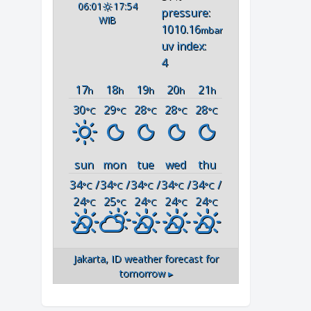
06:01
17:54
pressure:
WIB
1010.16
mbar
uv index:
4
17
18
19
20
21
h
h
h
h
h
30
29
28
28
28
°C
°C
°C
°C
°C
sun
mon
tue
wed
thu
34
/
34
/
34
/
34
/
34
/
°C
°C
°C
°C
°C
24
25
24
24
24
°C
°C
°C
°C
°C
Jakarta, ID
weather forecast for
tomorrow ▸