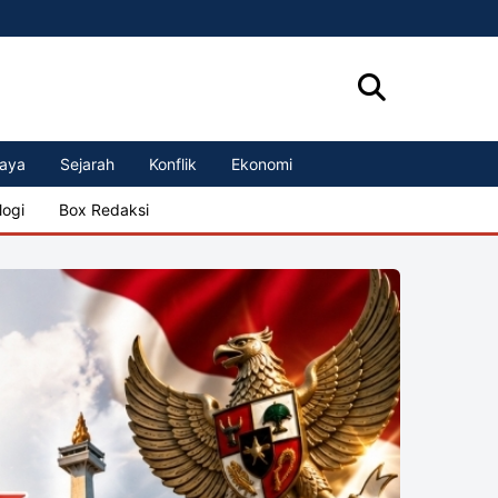
aya
Sejarah
Konflik
Ekonomi
logi
Box Redaksi