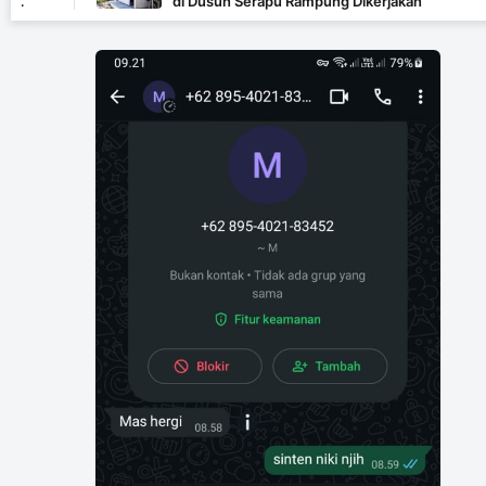
di Dusun Serapu Rampung Dikerjakan