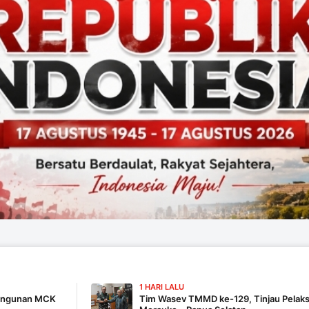
1 HARI LALU
Tim Wasev TMMD ke-129, Tinjau Pelaksanaan Program