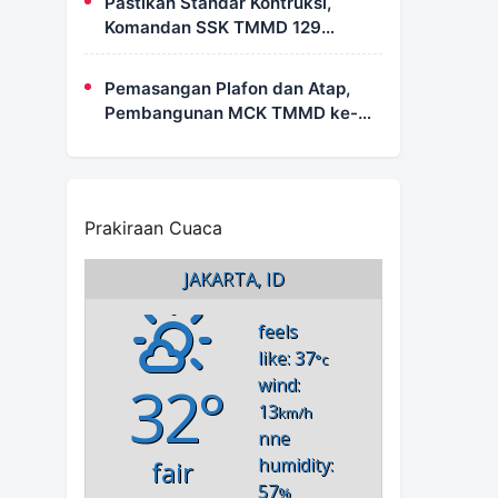
Pastikan Standar Kontruksi,
Komandan SSK TMMD 129
Intensif Awasi Pembangunan
MCK di Wanam
Pemasangan Plafon dan Atap,
Pembangunan MCK TMMD ke-
129 di Kampung Wanam Hampir
Rampung
Prakiraan Cuaca
JAKARTA, ID
feels
like: 37
°c
32°
wind:
13
km/h
nne
humidity:
fair
57
%