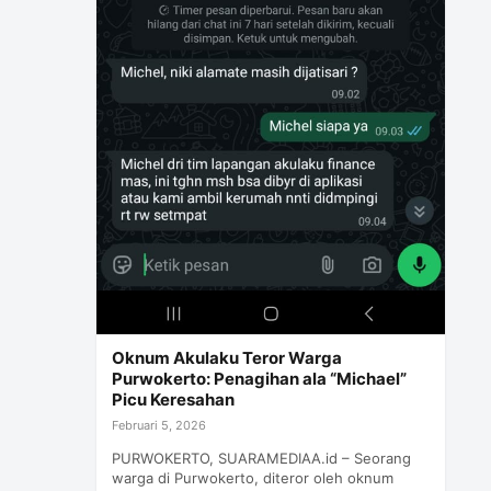
Oknum Akulaku Teror Warga
Purwokerto: Penagihan ala “Michael”
Picu Keresahan
Februari 5, 2026
PURWOKERTO, SUARAMEDIAA.id – Seorang
warga di Purwokerto, diteror oleh oknum