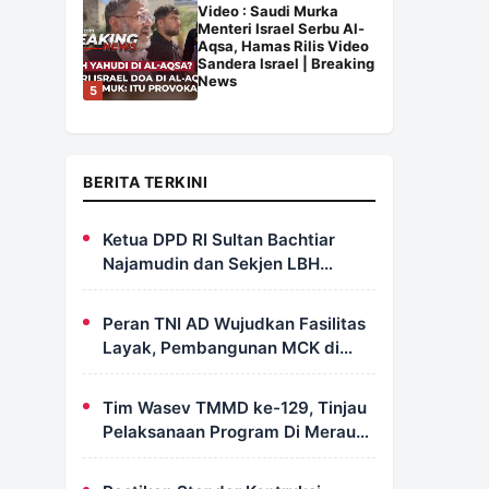
Video : Saudi Murka
Menteri Israel Serbu Al-
Aqsa, Hamas Rilis Video
Sandera Israel | Breaking
News
5
BERITA TERKINI
Ketua DPD RI Sultan Bachtiar
Najamudin dan Sekjen LBH
FERADI Yoshua Rivaldo Bahas
Geopolitik dan Supremasi Hukum
Peran TNI AD Wujudkan Fasilitas
Layak, Pembangunan MCK di
Dusun Serapu Rampung
Dikerjakan
Tim Wasev TMMD ke-129, Tinjau
Pelaksanaan Program Di Merauke
– Papua Selatan