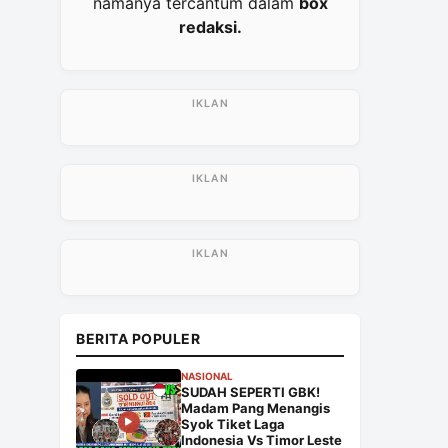
namanya tercantum dalam
box
redaksi.
BERITA POPULER
NASIONAL
SUDAH SEPERTI GBK!
Madam Pang Menangis
Syok Tiket Laga
Indonesia Vs Timor Leste