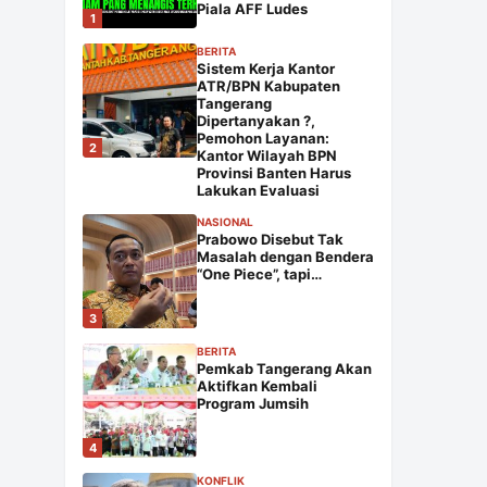
Piala AFF Ludes
1
BERITA
Sistem Kerja Kantor
ATR/BPN Kabupaten
Tangerang
Dipertanyakan ?,
Pemohon Layanan:
2
Kantor Wilayah BPN
Provinsi Banten Harus
Lakukan Evaluasi
NASIONAL
Prabowo Disebut Tak
Masalah dengan Bendera
“One Piece”, tapi…
3
BERITA
Pemkab Tangerang Akan
Aktifkan Kembali
Program Jumsih
4
KONFLIK