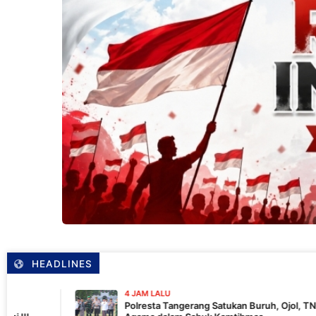
HEADLINES
4 JAM LALU
Polresta Tangerang Satukan Buruh, Ojol, TNI hingga Tokoh