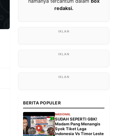
namanya tercantum dalam
box
redaksi.
BERITA POPULER
NASIONAL
SUDAH SEPERTI GBK!
Madam Pang Menangis
Syok Tiket Laga
Indonesia Vs Timor Leste