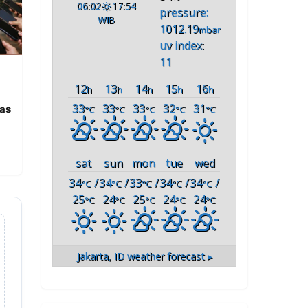
06:02
17:54
pressure:
WIB
1012.19
mbar
uv index:
11
12
13
14
15
16
h
h
h
h
h
33
33
33
32
31
ias
°C
°C
°C
°C
°C
sat
sun
mon
tue
wed
34
/
34
/
33
/
34
/
34
/
°C
°C
°C
°C
°C
25
24
25
24
24
°C
°C
°C
°C
°C
Jakarta, ID
weather forecast ▸