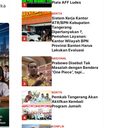
Piala AFF Ludes
1
ika
BERITA
Sistem Kerja Kantor
ATR/BPN Kabupaten
Tangerang
Dipertanyakan ?,
Pemohon Layanan:
2
Kantor Wilayah BPN
Provinsi Banten Harus
Lakukan Evaluasi
NASIONAL
Prabowo Disebut Tak
Masalah dengan Bendera
“One Piece”, tapi…
3
BERITA
Pemkab Tangerang Akan
Aktifkan Kembali
Program Jumsih
4
KONFLIK