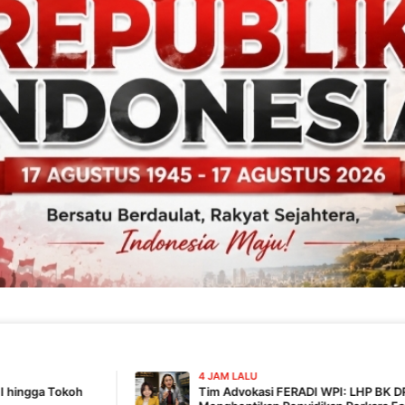
4 JAM LALU
Tim Advokasi FERADI WPI: LHP BK DPRD Lebak Tidak