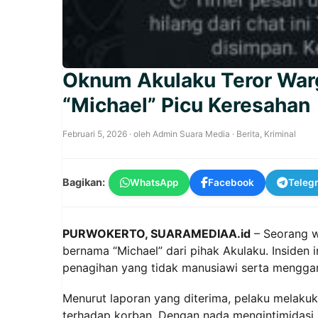
Oknum Akulaku Teror Warg
“Michael” Picu Keresahan
Februari 5, 2026
· oleh
Admin Suara Media
·
Berita
,
Kriminal
Bagikan:
WhatsApp
Facebook
Teleg
PURWOKERTO, SUARAMEDIAA.id
– Seorang w
bernama “Michael” dari pihak Akulaku. Insiden 
penagihan yang tidak manusiawi serta mengga
Menurut laporan yang diterima, pelaku melakuk
terhadap korban. Dengan nada mengintimidasi,