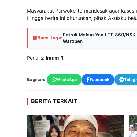
Masyarakat Purwokerto mendesak agar kasus ini
Hingga berita ini diturunkan, pihak Akulaku be
Patroli Malam Yonif TP 860/NSK S
Baca Juga:
Waropen
Penulis:
Imam R
Bagikan:
WhatsApp
Facebook
Teleg
BERITA TERKAIT