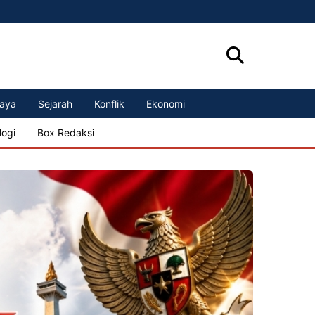
aya
Sejarah
Konflik
Ekonomi
logi
Box Redaksi