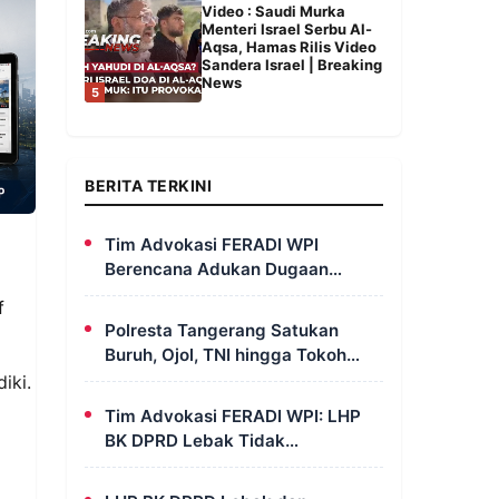
Video : Saudi Murka
Menteri Israel Serbu Al-
Aqsa, Hamas Rilis Video
Sandera Israel | Breaking
News
5
BERITA TERKINI
Tim Advokasi FERADI WPI
Berencana Adukan Dugaan
Penculikan dan Pengeroyokan
f
terhadap UUN ke Komisi III DPR
Polresta Tangerang Satukan
RI, LPSK, dan Kompolnas
Buruh, Ojol, TNI hingga Tokoh
Agama dalam Sabuk Kamtibmas
iki.
Tim Advokasi FERADI WPI: LHP
BK DPRD Lebak Tidak
Menghentikan Penyidikan
Perkara Fam Fuk Tjhong Alias