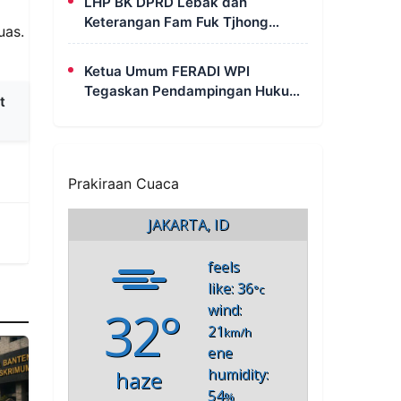
LHP BK DPRD Lebak dan
Pak Uun
Keterangan Fam Fuk Tjhong
uas.
Berbeda pada Sejumlah Poin,
Revan FERADI WPI: Proses
Ketua Umum FERADI WPI
Pembuktian Masih Berlangsung
Tegaskan Pendampingan Hukum
di Polda Banten
t
untuk Fam Fuk Tjhong Tetap
Berjalan, Hormati Proses
Penyidikan dan LHP BK DPRD
Lebak
Prakiraan Cuaca
JAKARTA, ID
feels
like: 36
°c
32°
wind:
21
km/h
ene
humidity:
haze
54
%