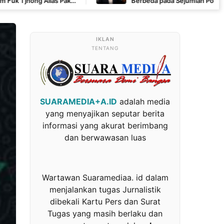
 Pak
Berbeda pada Sejumlah Poin, Revan FERADI WPI:
Pembuktian Masih Berlangsung di Polda Banten
TENTANG
SUARAMEDIA+A.ID
adalah media
yang menyajikan seputar berita
informasi yang akurat berimbang
dan berwawasan luas
Wartawan Suaramediaa. id dalam
menjalankan tugas Jurnalistik
dibekali Kartu Pers dan Surat
Tugas yang masih berlaku dan