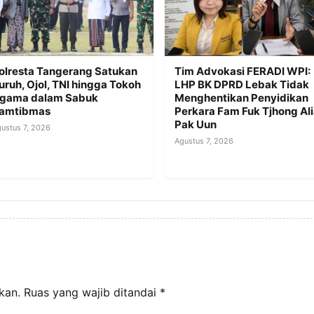
olresta Tangerang Satukan
Tim Advokasi FERADI WPI:
uruh, Ojol, TNI hingga Tokoh
LHP BK DPRD Lebak Tidak
gama dalam Sabuk
Menghentikan Penyidikan
amtibmas
Perkara Fam Fuk Tjhong Al
Pak Uun
ustus 7, 2026
Agustus 7, 2026
kan.
Ruas yang wajib ditandai
*