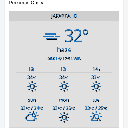
Prakiraan Cuaca
JAKARTA, ID
32°
haze
06:01
17:54 WIB
12
13
14
h
h
h
34
34
33
°C
°C
°C
sun
mon
tue
33
/ 24
33
/ 25
33
/ 25
°C
°C
°C
°C
°C
°C