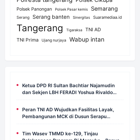
Semarang
Polsek Panongan
Polsek Pasar kemis
Serang banten
Serang
Suaramediaa.id
Sinergitas
Tangerang
TNI AD
Tigaraksa
Wabup intan
TNI Prima
Ujang nurjaya
Ketua DPD RI Sultan Bachtiar Najamudin
dan Sekjen LBH FERADI Yoshua Rivaldo
Bahas Geopolitik dan Supremasi Hukum
Peran TNI AD Wujudkan Fasilitas Layak,
Pembangunan MCK di Dusun Serapu
Rampung Dikerjakan
Tim Wasev TMMD ke-129, Tinjau