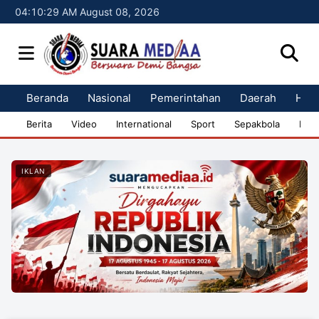
04:10:29 AM August 08, 2026
Beranda
Nasional
Pemerintahan
Daerah
Huk
Berita
Video
International
Sport
Sepakbola
Bisn
IKLAN