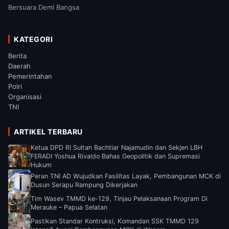
Bersuara Demi Bangsa
KATEGORI
Berita
Daerah
Pemerintahan
Polri
Organisasi
TNI
ARTIKEL TERBARU
Ketua DPD RI Sultan Bachtiar Najamudin dan Sekjen LBH
FERADI Yoshua Rivaldo Bahas Geopolitik dan Supremasi
Hukum
Peran TNI AD Wujudkan Fasilitas Layak, Pembangunan MCK di
Dusun Serapu Rampung Dikerjakan
Tim Wasev TMMD ke-129, Tinjau Pelaksanaan Program Di
Merauke – Papua Selatan
Pastikan Standar Kontruksi, Komandan SSK TMMD 129