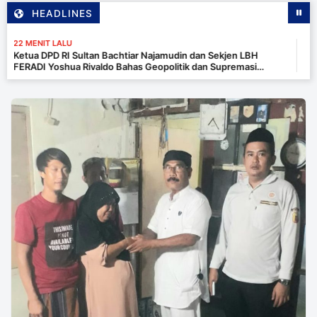
HEADLINES
MENIT LALU
ua DPD RI Sultan Bachtiar Najamudin dan Sekjen LBH
ADI Yoshua Rivaldo Bahas Geopolitik dan Supremasi
kum