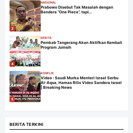
NASIONAL
Prabowo Disebut Tak Masalah dengan
Bendera “One Piece”, tapi…
3
BERITA
Pemkab Tangerang Akan Aktifkan Kembali
Program Jumsih
4
KONFLIK
Video : Saudi Murka Menteri Israel Serbu
Al-Aqsa, Hamas Rilis Video Sandera Israel
| Breaking News
5
BERITA TERKINI