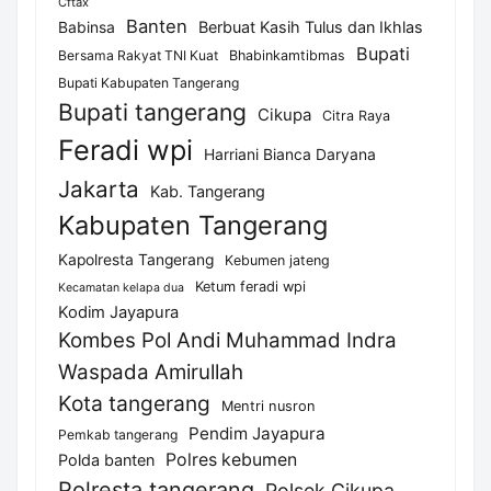
Cftax
Banten
Berbuat Kasih Tulus dan Ikhlas
Babinsa
Bupati
Bersama Rakyat TNI Kuat
Bhabinkamtibmas
Bupati Kabupaten Tangerang
Bupati tangerang
Cikupa
Citra Raya
Feradi wpi
Harriani Bianca Daryana
Jakarta
Kab. Tangerang
Kabupaten Tangerang
Kapolresta Tangerang
Kebumen jateng
Ketum feradi wpi
Kecamatan kelapa dua
Kodim Jayapura
Kombes Pol Andi Muhammad Indra
Waspada Amirullah
Kota tangerang
Mentri nusron
Pendim Jayapura
Pemkab tangerang
Polres kebumen
Polda banten
Polresta tangerang
Polsek Cikupa