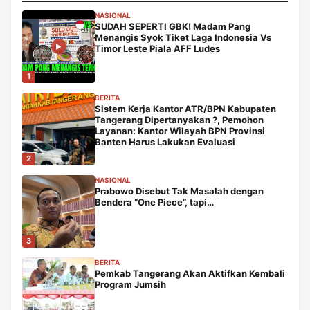
NASIONAL
SUDAH SEPERTI GBK! Madam Pang
Menangis Syok Tiket Laga Indonesia Vs
Timor Leste Piala AFF Ludes
1
BERITA
Sistem Kerja Kantor ATR/BPN Kabupaten
Tangerang Dipertanyakan ?, Pemohon
Layanan: Kantor Wilayah BPN Provinsi
Banten Harus Lakukan Evaluasi
2
NASIONAL
Prabowo Disebut Tak Masalah dengan
Bendera “One Piece”, tapi…
3
BERITA
Pemkab Tangerang Akan Aktifkan Kembali
Program Jumsih