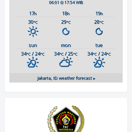
06:01
17:54 WIB
17
18
19
h
h
h
30
29
28
°C
°C
°C
sun
mon
tue
34
/ 24
34
/ 25
34
/ 24
°C
°C
°C
°C
°C
°C
Jakarta, ID
weather forecast ▸