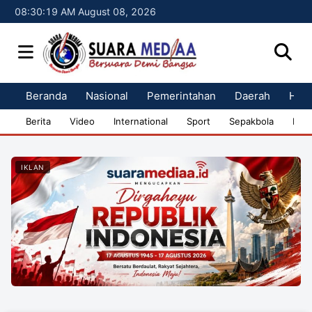
08:30:20 AM August 08, 2026
Beranda
Nasional
Pemerintahan
Daerah
Huk
Berita
Video
International
Sport
Sepakbola
Bisn
IKLAN