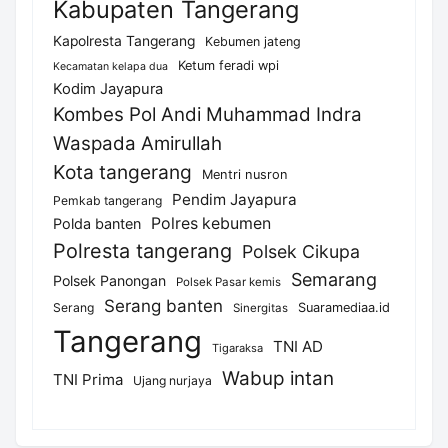
Kabupaten Tangerang
Kapolresta Tangerang
Kebumen jateng
Ketum feradi wpi
Kecamatan kelapa dua
Kodim Jayapura
Kombes Pol Andi Muhammad Indra
Waspada Amirullah
Kota tangerang
Mentri nusron
Pendim Jayapura
Pemkab tangerang
Polres kebumen
Polda banten
Polresta tangerang
Polsek Cikupa
Semarang
Polsek Panongan
Polsek Pasar kemis
Serang banten
Serang
Suaramediaa.id
Sinergitas
Tangerang
TNI AD
Tigaraksa
Wabup intan
TNI Prima
Ujang nurjaya