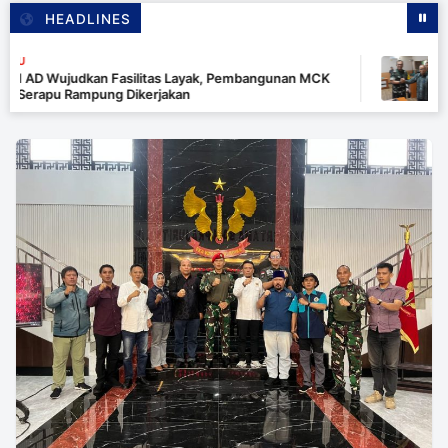
HEADLINES
1 HAR
D Wujudkan Fasilitas Layak, Pembangunan MCK
Tim W
rapu Rampung Dikerjakan
Merau