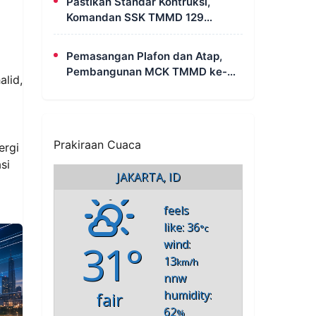
Pastikan Standar Kontruksi,
Komandan SSK TMMD 129
Intensif Awasi Pembangunan
MCK di Wanam
Pemasangan Plafon dan Atap,
Pembangunan MCK TMMD ke-
alid,
129 di Kampung Wanam Hampir
Rampung
Prakiraan Cuaca
ergi
si
JAKARTA, ID
feels
like: 36
°c
31°
wind:
13
km/h
nnw
humidity:
fair
62
%