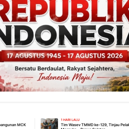
1 HARI LALU
Tim Wasev TMMD ke-129, Tinjau Pelaksanaan Program Di