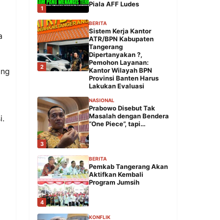
Piala AFF Ludes
1
BERITA
Sistem Kerja Kantor
a
ATR/BPN Kabupaten
Tangerang
Dipertanyakan ?,
Pemohon Layanan:
2
ang
Kantor Wilayah BPN
Provinsi Banten Harus
Lakukan Evaluasi
NASIONAL
Prabowo Disebut Tak
Masalah dengan Bendera
i.
“One Piece”, tapi…
3
BERITA
Pemkab Tangerang Akan
Aktifkan Kembali
Program Jumsih
4
KONFLIK