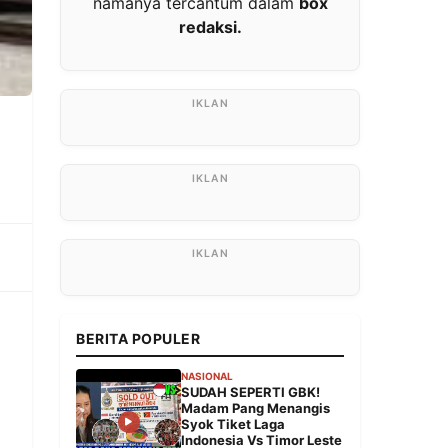
namanya tercantum dalam
box
redaksi.
BERITA POPULER
NASIONAL
SUDAH SEPERTI GBK!
Madam Pang Menangis
Syok Tiket Laga
Indonesia Vs Timor Leste