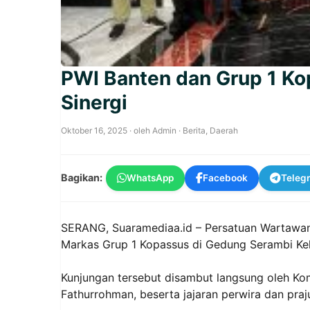
PWI Banten dan Grup 1 Kop
Sinergi
Oktober 16, 2025
· oleh
Admin
·
Berita
,
Daerah
Bagikan:
WhatsApp
Facebook
Teleg
SERANG, Suaramediaa.id – Persatuan Wartawan 
Markas Grup 1 Kopassus di Gedung Serambi Ke
Kunjungan tersebut disambut langsung oleh Ko
Fathurrohman, beserta jajaran perwira dan praju