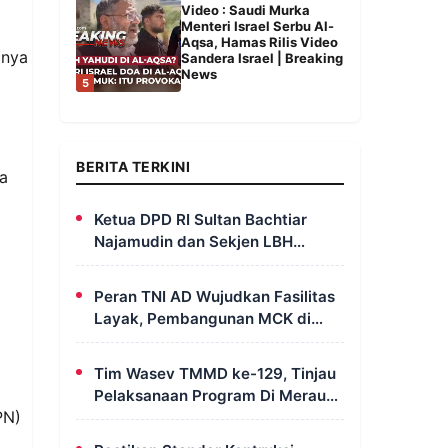
Video : Saudi Murka
Menteri Israel Serbu Al-
Aqsa, Hamas Rilis Video
anya
Sandera Israel | Breaking
News
5
BERITA TERKINI
a
Ketua DPD RI Sultan Bachtiar
Najamudin dan Sekjen LBH
FERADI Yoshua Rivaldo Bahas
Geopolitik dan Supremasi Hukum
Peran TNI AD Wujudkan Fasilitas
Layak, Pembangunan MCK di
Dusun Serapu Rampung
Dikerjakan
Tim Wasev TMMD ke-129, Tinjau
Pelaksanaan Program Di Merauke
PN)
– Papua Selatan