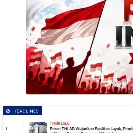
HEADLINES
1 HARI LALU
Peran TNI AD Wujudkan Fasilitas Layak, Pembangunan MCK