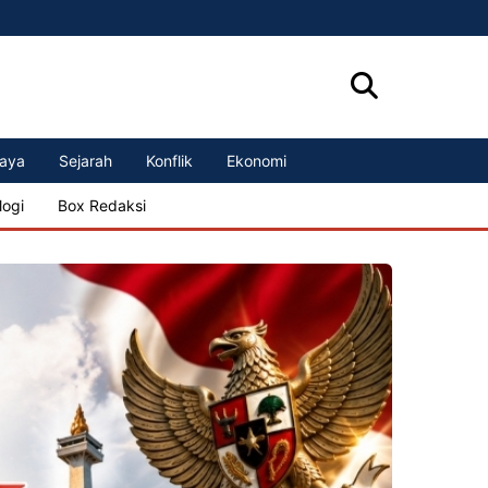
aya
Sejarah
Konflik
Ekonomi
logi
Box Redaksi