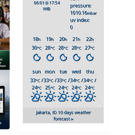
06:01
17:54
pressure:
WIB
1010.16
mbar
uv index:
0
18
19
20
21
22
h
h
h
h
h
30
28
28
28
27
°C
°C
°C
°C
°C
sun
mon
tue
wed
thu
33
/
33
/
33
/
34
/
34
/
°C
°C
°C
°C
°C
24
25
24
24
24
°C
°C
°C
°C
°C
Jakarta, ID
10 days weather
forecast ▸