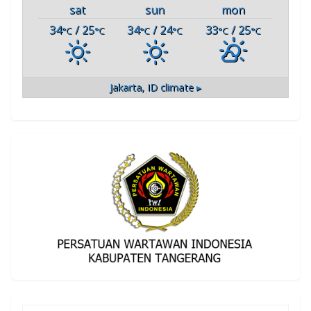
sat
sun
mon
34
/ 25
34
/ 24
33
/ 25
°C
°C
°C
°C
°C
°C
Jakarta, ID
climate ▸