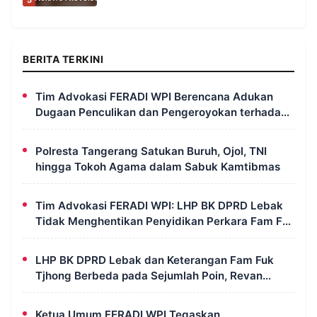
BERITA TERKINI
Tim Advokasi FERADI WPI Berencana Adukan
Dugaan Penculikan dan Pengeroyokan terhadap
UUN ke Komisi III DPR RI, LPSK, dan Kompolnas
Polresta Tangerang Satukan Buruh, Ojol, TNI
hingga Tokoh Agama dalam Sabuk Kamtibmas
Tim Advokasi FERADI WPI: LHP BK DPRD Lebak
Tidak Menghentikan Penyidikan Perkara Fam Fuk
Tjhong Alias Pak Uun
LHP BK DPRD Lebak dan Keterangan Fam Fuk
Tjhong Berbeda pada Sejumlah Poin, Revan
FERADI WPI: Proses Pembuktian Masih
Berlangsung di Polda Banten
Ketua Umum FERADI WPI Tegaskan