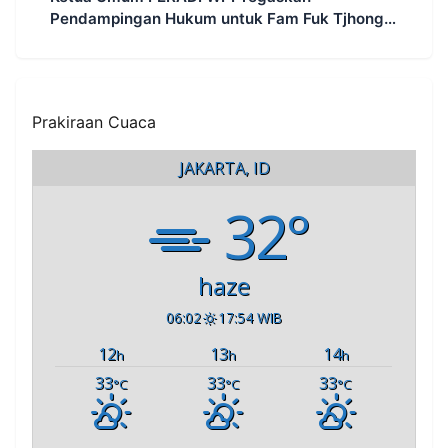
Pendampingan Hukum untuk Fam Fuk Tjhong
Tetap Berjalan, Hormati Proses Penyidikan dan
LHP BK DPRD Lebak
Prakiraan Cuaca
JAKARTA, ID
32°
haze
06:02
17:54 WIB
12
13
14
h
h
h
33
33
33
°C
°C
°C