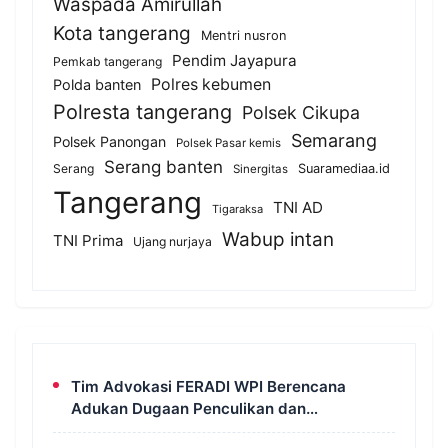
Waspada Amirullah
Kota tangerang
Mentri nusron
Pendim Jayapura
Pemkab tangerang
Polres kebumen
Polda banten
Polresta tangerang
Polsek Cikupa
Semarang
Polsek Panongan
Polsek Pasar kemis
Serang banten
Serang
Suaramediaa.id
Sinergitas
Tangerang
TNI AD
Tigaraksa
Wabup intan
TNI Prima
Ujang nurjaya
Tim Advokasi FERADI WPI Berencana
Adukan Dugaan Penculikan dan
Pengeroyokan terhadap UUN ke Komisi III