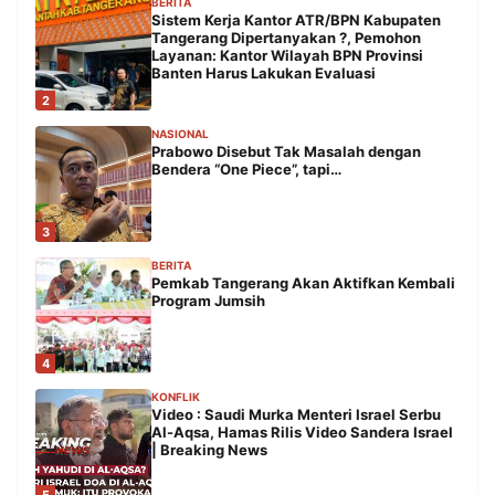
BERITA
Sistem Kerja Kantor ATR/BPN Kabupaten
Tangerang Dipertanyakan ?, Pemohon
Layanan: Kantor Wilayah BPN Provinsi
Banten Harus Lakukan Evaluasi
2
NASIONAL
Prabowo Disebut Tak Masalah dengan
Bendera “One Piece”, tapi…
3
BERITA
Pemkab Tangerang Akan Aktifkan Kembali
Program Jumsih
4
KONFLIK
Video : Saudi Murka Menteri Israel Serbu
Al-Aqsa, Hamas Rilis Video Sandera Israel
| Breaking News
5