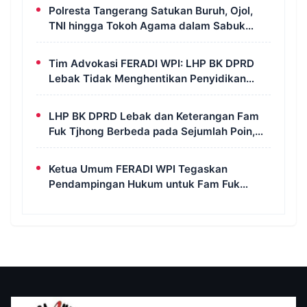
DPR RI, LPSK, dan Kompolnas
Polresta Tangerang Satukan Buruh, Ojol,
TNI hingga Tokoh Agama dalam Sabuk
Kamtibmas
Tim Advokasi FERADI WPI: LHP BK DPRD
Lebak Tidak Menghentikan Penyidikan
Perkara Fam Fuk Tjhong Alias Pak Uun
LHP BK DPRD Lebak dan Keterangan Fam
Fuk Tjhong Berbeda pada Sejumlah Poin,
Revan FERADI WPI: Proses Pembuktian
Masih Berlangsung di Polda Banten
Ketua Umum FERADI WPI Tegaskan
Pendampingan Hukum untuk Fam Fuk
Tjhong Tetap Berjalan, Hormati Proses
Penyidikan dan LHP BK DPRD Lebak