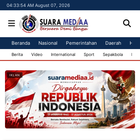
04:33:55 AM August 07, 2026
Beranda
Nasional
Pemerintahan
Daerah
Huk
Berita
Video
International
Sport
Sepakbola
Bisn
IKLAN