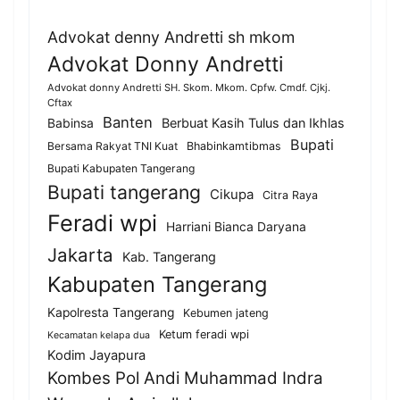
Advokat denny Andretti sh mkom
Advokat Donny Andretti
Advokat donny Andretti SH. Skom. Mkom. Cpfw. Cmdf. Cjkj.
Cftax
Banten
Berbuat Kasih Tulus dan Ikhlas
Babinsa
Bupati
Bersama Rakyat TNI Kuat
Bhabinkamtibmas
Bupati Kabupaten Tangerang
Bupati tangerang
Cikupa
Citra Raya
Feradi wpi
Harriani Bianca Daryana
Jakarta
Kab. Tangerang
Kabupaten Tangerang
Kapolresta Tangerang
Kebumen jateng
Ketum feradi wpi
Kecamatan kelapa dua
Kodim Jayapura
Kombes Pol Andi Muhammad Indra