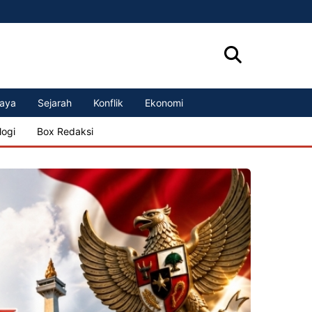
aya
Sejarah
Konflik
Ekonomi
logi
Box Redaksi