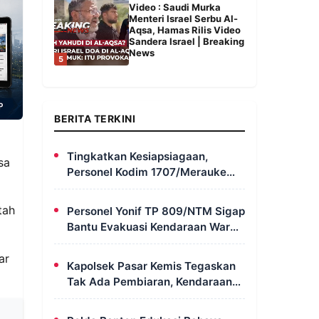
Video : Saudi Murka
Menteri Israel Serbu Al-
Aqsa, Hamas Rilis Video
Sandera Israel | Breaking
News
5
BERITA TERKINI
Tingkatkan Kesiapsiagaan,
sa
Personel Kodim 1707/Merauke
Asah Ketrampilan Bersama
Petugas Damkar
tah
Personel Yonif TP 809/NTM Sigap
Bantu Evakuasi Kendaraan Warga
Wapoania yang Terperosok ke
ar
Jurang
Kapolsek Pasar Kemis Tegaskan
Tak Ada Pembiaran, Kendaraan
Berat yang Parkir di Bahu Jalan
Langsung Ditertibkan