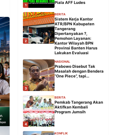
Piala AFF Ludes
1
BERITA
Sistem Kerja Kantor
ATR/BPN Kabupaten
Tangerang
Dipertanyakan ?,
Pemohon Layanan:
2
Kantor Wilayah BPN
Provinsi Banten Harus
Lakukan Evaluasi
NASIONAL
Prabowo Disebut Tak
Masalah dengan Bendera
“One Piece”, tapi…
3
BERITA
Pemkab Tangerang Akan
Aktifkan Kembali
Program Jumsih
4
KONFLIK