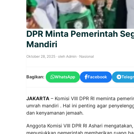
DPR Minta Pemerintah Se
Mandiri
Oktober 28, 2025
· oleh
Admin
·
Nasional
Bagikan:
WhatsApp
Facebook
Teleg
JAKARTA
– Komisi VIII DPR RI meminta pemer
umrah mandiri . Hal ini penting agar penyeleng
dan kenyamanan jemaah.
Anggota Komisi VIII DPR RI Ashari mengatakan, 
menunjukkan pemerintah memberikan ruang bagi