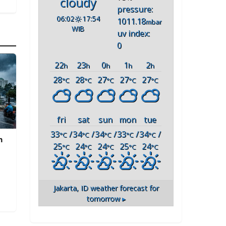
cloudy
pressure:
06:02
17:54
1011.18
mbar
WIB
uv index:
0
22
23
0
1
2
h
h
h
h
h
28
28
27
27
27
°C
°C
°C
°C
°C
fri
sat
sun
mon
tue
33
/
34
/
34
/
33
/
34
/
°C
°C
°C
°C
°C
n
25
24
24
25
24
°C
°C
°C
°C
°C
Jakarta, ID
weather forecast for
tomorrow ▸