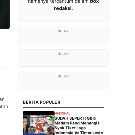
namanya tercantum dalam
box
redaksi.
an
BERITA POPULER
atan
NASIONAL
SUDAH SEPERTI GBK!
Madam Pang Menangis
Syok Tiket Laga
Indonesia Vs Timor Leste