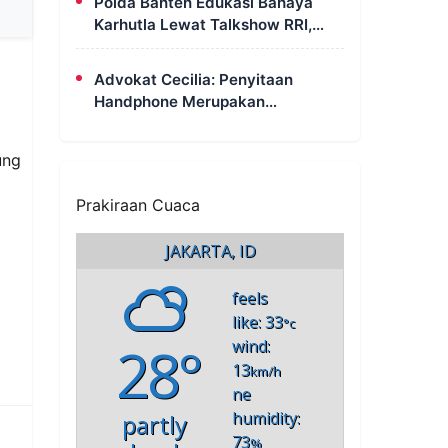
Polda Banten Edukasi Bahaya
Karhutla Lewat Talkshow RRI,
Masyarakat Diingatkan Ancaman
Pidana Pembakaran Lahan
Advokat Cecilia: Penyitaan
Handphone Merupakan
Mekanisme Hukum, Saya Akan
Kooperatif Apabila Diminta
ung
Penyidik dan Tidak Perlu Takut
Prakiraan Cuaca
JAKARTA, ID
feels
like: 33
°c
28°
wind:
13
km/h
ne
humidity:
partly
73
%