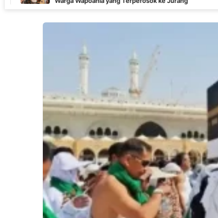
arga Wapoania yang Terperosok ke Jurang