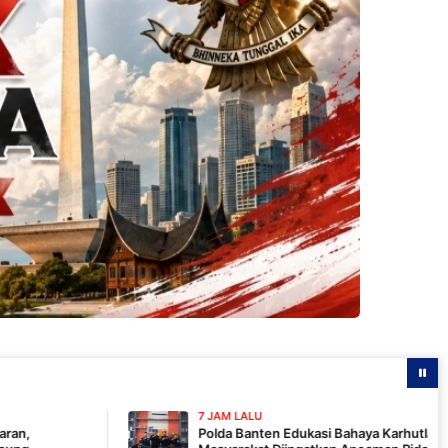
7 JAM LALU
Polda Banten Edukasi Bahaya Karhutla Lewat Talkshow RRI,