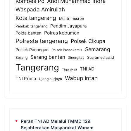
Kombes Pol Andi Muhammad Indra
Waspada Amirullah
Kota tangerang
Mentri nusron
Pendim Jayapura
Pemkab tangerang
Polres kebumen
Polda banten
Polresta tangerang
Polsek Cikupa
Semarang
Polsek Panongan
Polsek Pasar kemis
Serang banten
Serang
Suaramediaa.id
Sinergitas
Tangerang
TNI AD
Tigaraksa
Wabup intan
TNI Prima
Ujang nurjaya
Peran TNI AD Melalui TMMD 129
Sejahterakan Masyarakat Wanam