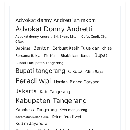
Advokat denny Andretti sh mkom
Advokat Donny Andretti
Advokat donny Andretti SH. Skom. Mkom. Cpfw. Cmdf. Cjkj.
Cftax
Banten
Berbuat Kasih Tulus dan Ikhlas
Babinsa
Bupati
Bersama Rakyat TNI Kuat
Bhabinkamtibmas
Bupati Kabupaten Tangerang
Bupati tangerang
Cikupa
Citra Raya
Feradi wpi
Harriani Bianca Daryana
Jakarta
Kab. Tangerang
Kabupaten Tangerang
Kapolresta Tangerang
Kebumen jateng
Ketum feradi wpi
Kecamatan kelapa dua
Kodim Jayapura