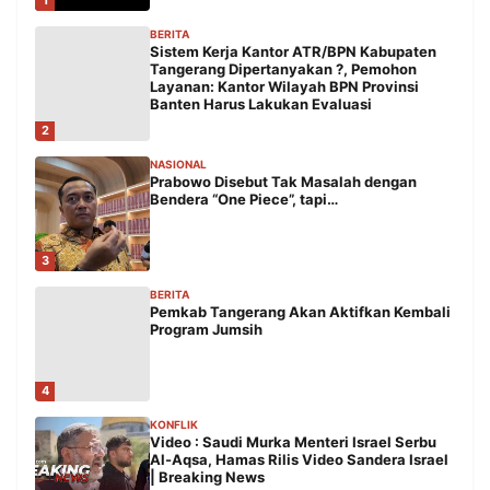
1
BERITA
Sistem Kerja Kantor ATR/BPN Kabupaten
Tangerang Dipertanyakan ?, Pemohon
Layanan: Kantor Wilayah BPN Provinsi
Banten Harus Lakukan Evaluasi
2
NASIONAL
Prabowo Disebut Tak Masalah dengan
Bendera “One Piece”, tapi…
3
BERITA
Pemkab Tangerang Akan Aktifkan Kembali
Program Jumsih
4
KONFLIK
Video : Saudi Murka Menteri Israel Serbu
Al-Aqsa, Hamas Rilis Video Sandera Israel
| Breaking News