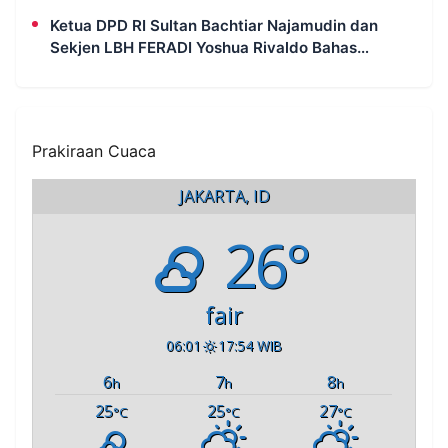
Ketua DPD RI Sultan Bachtiar Najamudin dan
Sekjen LBH FERADI Yoshua Rivaldo Bahas
Geopolitik dan Supremasi Hukum
Prakiraan Cuaca
JAKARTA, ID
26°
fair
06:01
17:54 WIB
6
7
8
h
h
h
25
25
27
°C
°C
°C