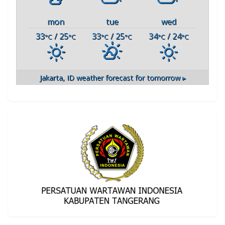
mon
tue
wed
33
/ 25
33
/ 25
34
/ 24
°C
°C
°C
°C
°C
°C
Jakarta, ID
weather forecast for tomorrow ▸