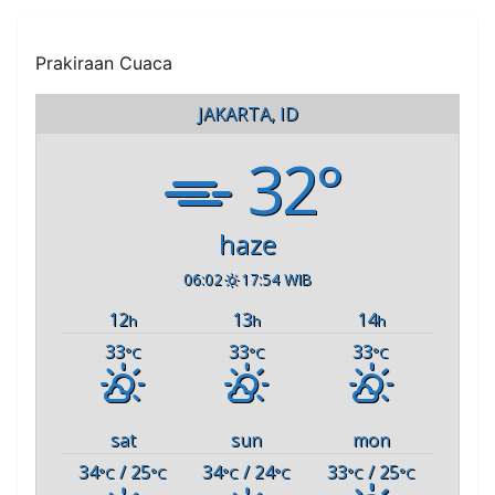
Prakiraan Cuaca
JAKARTA, ID
32°
haze
06:02
17:54 WIB
12
13
14
h
h
h
33
33
33
°C
°C
°C
sat
sun
mon
34
/ 25
34
/ 24
33
/ 25
°C
°C
°C
°C
°C
°C