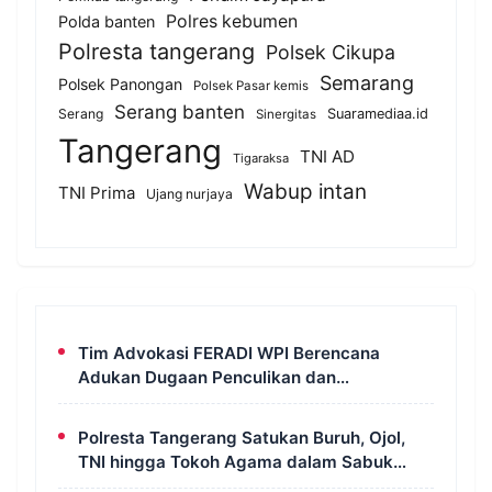
Polres kebumen
Polda banten
Polresta tangerang
Polsek Cikupa
Semarang
Polsek Panongan
Polsek Pasar kemis
Serang banten
Serang
Suaramediaa.id
Sinergitas
Tangerang
TNI AD
Tigaraksa
Wabup intan
TNI Prima
Ujang nurjaya
Tim Advokasi FERADI WPI Berencana
Adukan Dugaan Penculikan dan
Pengeroyokan terhadap UUN ke Komisi III
DPR RI, LPSK, dan Kompolnas
Polresta Tangerang Satukan Buruh, Ojol,
TNI hingga Tokoh Agama dalam Sabuk
Kamtibmas