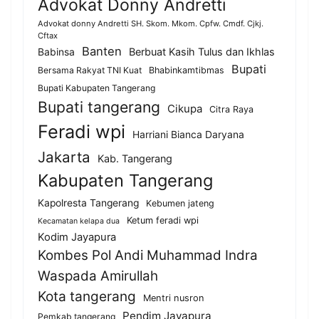
Advokat Donny Andretti
Advokat donny Andretti SH. Skom. Mkom. Cpfw. Cmdf. Cjkj.
Cftax
Banten
Berbuat Kasih Tulus dan Ikhlas
Babinsa
Bupati
Bersama Rakyat TNI Kuat
Bhabinkamtibmas
Bupati Kabupaten Tangerang
Bupati tangerang
Cikupa
Citra Raya
Feradi wpi
Harriani Bianca Daryana
Jakarta
Kab. Tangerang
Kabupaten Tangerang
Kapolresta Tangerang
Kebumen jateng
Ketum feradi wpi
Kecamatan kelapa dua
Kodim Jayapura
Kombes Pol Andi Muhammad Indra
Waspada Amirullah
Kota tangerang
Mentri nusron
Pendim Jayapura
Pemkab tangerang