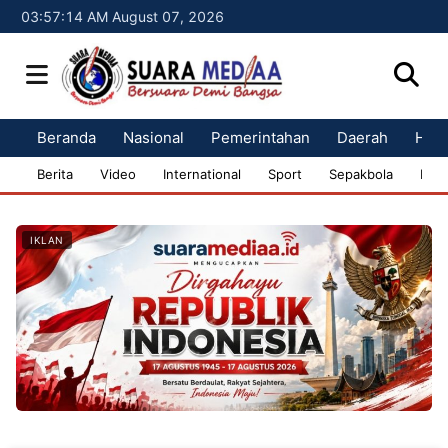
03:57:15 AM August 07, 2026
Beranda
Nasional
Pemerintahan
Daerah
Huk
Berita
Video
International
Sport
Sepakbola
Bisn
IKLAN