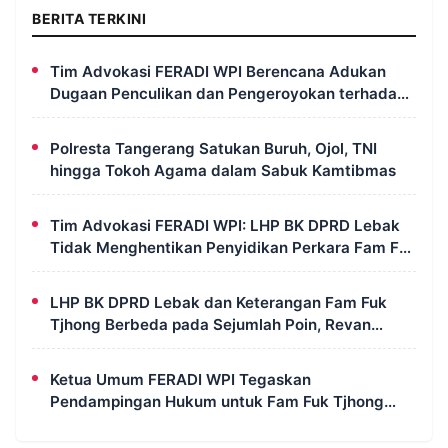
BERITA TERKINI
Tim Advokasi FERADI WPI Berencana Adukan
Dugaan Penculikan dan Pengeroyokan terhadap
UUN ke Komisi III DPR RI, LPSK, dan Kompolnas
Polresta Tangerang Satukan Buruh, Ojol, TNI
hingga Tokoh Agama dalam Sabuk Kamtibmas
Tim Advokasi FERADI WPI: LHP BK DPRD Lebak
Tidak Menghentikan Penyidikan Perkara Fam Fuk
Tjhong Alias Pak Uun
LHP BK DPRD Lebak dan Keterangan Fam Fuk
Tjhong Berbeda pada Sejumlah Poin, Revan
FERADI WPI: Proses Pembuktian Masih
Berlangsung di Polda Banten
Ketua Umum FERADI WPI Tegaskan
Pendampingan Hukum untuk Fam Fuk Tjhong
Tetap Berjalan, Hormati Proses Penyidikan dan
LHP BK DPRD Lebak