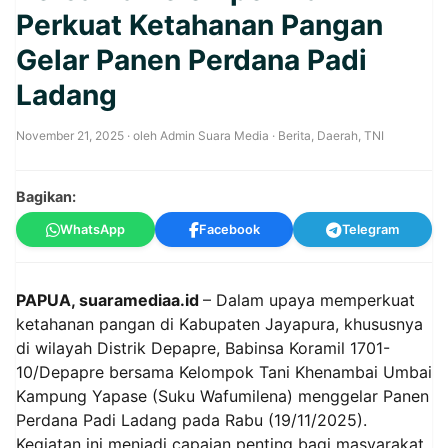
Perkuat Ketahanan Pangan
Gelar Panen Perdana Padi
Ladang
November 21, 2025
· oleh
Admin Suara Media
·
Berita
,
Daerah
,
TNI
Bagikan:
WhatsApp
Facebook
Telegram
PAPUA, suaramediaa.id
– Dalam upaya memperkuat
ketahanan pangan di Kabupaten Jayapura, khususnya
di wilayah Distrik Depapre, Babinsa Koramil 1701-
10/Depapre bersama Kelompok Tani Khenambai Umbai
Kampung Yapase (Suku Wafumilena) menggelar Panen
Perdana Padi Ladang pada Rabu (19/11/2025).
Kegiatan ini menjadi capaian penting bagi masyarakat