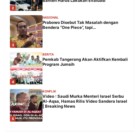
Banten Harus Lakukan Evaluasi
2
NASIONAL
Prabowo Disebut Tak Masalah dengan
Bendera “One Piece”, tapi…
3
BERITA
Pemkab Tangerang Akan Aktifkan Kembali
Program Jumsih
4
KONFLIK
Video : Saudi Murka Menteri Israel Serbu
Al-Aqsa, Hamas Rilis Video Sandera Israel
| Breaking News
5