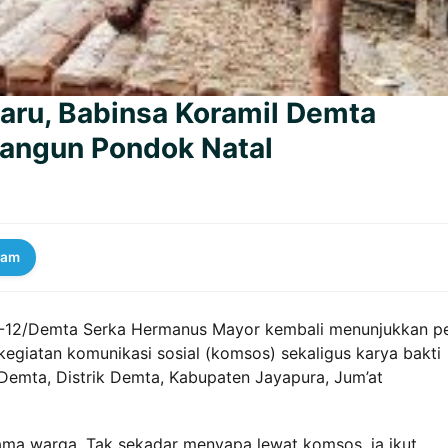
aru, Babinsa Koramil Demta
angun Pondok Natal
ram
01-12/Demta Serka Hermanus Mayor kembali menunjukkan p
 kegiatan komunikasi sosial (komsos) sekaligus karya bakti
emta, Distrik Demta, Kabupaten Jayapura, Jum’at
sama warga. Tak sekadar menyapa lewat komsos, ia ikut