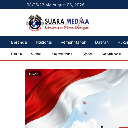
03:25:24 AM August 06, 2026
Beranda
Nasional
Pemerintahan
Daerah
Huku
Berita
Video
International
Sport
Sepakbola
IKLAN