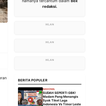
namanya tercantum dalam
box
redaksi.
eran
BERITA POPULER
NASIONAL
SUDAH SEPERTI GBK!
Madam Pang Menangis
Syok Tiket Laga
Indonesia Vs Timor Leste