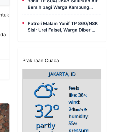
Yonif TP 804/DBAY Salurkan Air
Bersih bagi Warga Kampung
Waharia yang Mengalami Krisis
ntuk
Air
Patroli Malam Yonif TP 860/NSK
Sisir Urei Faisei, Warga Diberi
rda
Imbauan Kamtibmas untuk Jaga
Keamanan Lingkungan
Prakiraan Cuaca
JAKARTA, ID
feels
like: 36
°c
32°
wind:
24
e
km/h
humidity:
55
partly
%
pressure: