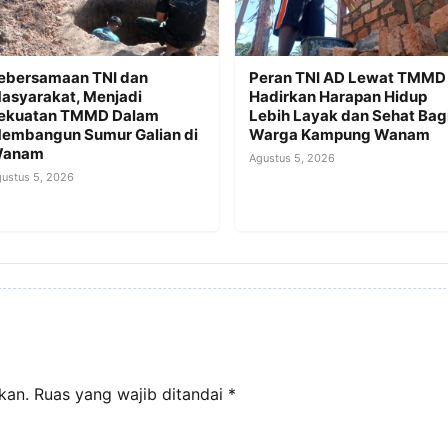
ebersamaan TNI dan
Peran TNI AD Lewat TMMD
asyarakat, Menjadi
Hadirkan Harapan Hidup
ekuatan TMMD Dalam
Lebih Layak dan Sehat Bag
embangun Sumur Galian di
Warga Kampung Wanam
anam
Agustus 5, 2026
ustus 5, 2026
kan.
Ruas yang wajib ditandai
*