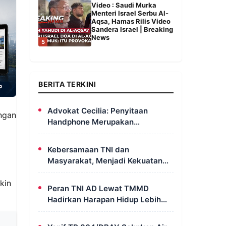
Video : Saudi Murka
Menteri Israel Serbu Al-
Aqsa, Hamas Rilis Video
Sandera Israel | Breaking
News
5
BERITA TERKINI
Advokat Cecilia: Penyitaan
ungan
Handphone Merupakan
Mekanisme Hukum, Saya Akan
Kooperatif Apabila Diminta
Kebersamaan TNI dan
Penyidik dan Tidak Perlu Takut
Masyarakat, Menjadi Kekuatan
TMMD Dalam Membangun Sumur
kin
Galian di Wanam
Peran TNI AD Lewat TMMD
Hadirkan Harapan Hidup Lebih
Layak dan Sehat Bagi Warga
Kampung Wanam