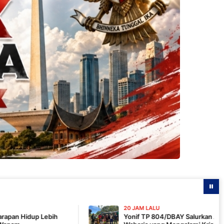
20 JAM LALU
Yonif TP 804/DBAY Salurkan Air Bersih bagi Warga 