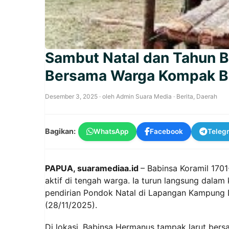
Sambut Natal dan Tahun B
Bersama Warga Kompak B
Desember 3, 2025
· oleh
Admin Suara Media
·
Berita
,
Daerah
Bagikan:
WhatsApp
Facebook
Teleg
PAPUA, suaramediaa.id
– Babinsa Koramil 17
aktif di tengah warga. Ia turun langsung dalam
pendirian Pondok Natal di Lapangan Kampung D
(28/11/2025).
Di lokasi, Babinsa Hermanus tampak larut ber