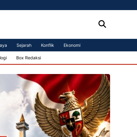
aya
Sejarah
Konflik
Ekonomi
logi
Box Redaksi