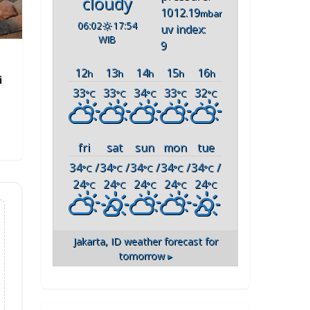
cloudy
1012.19
mbar
06:02
17:54
uv index:
WIB
9
12
13
14
15
16
h
h
h
h
h
i
33
33
34
33
32
°C
°C
°C
°C
°C
fri
sat
sun
mon
tue
34
/
34
/
34
/
34
/
34
/
°C
°C
°C
°C
°C
24
24
24
24
24
°C
°C
°C
°C
°C
Jakarta, ID
weather forecast for
tomorrow ▸