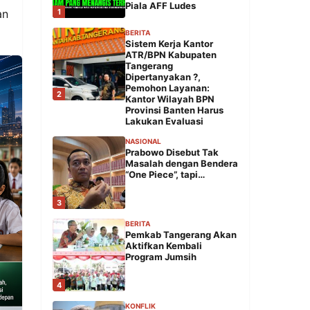
Piala AFF Ludes
1
an
BERITA
Sistem Kerja Kantor
ATR/BPN Kabupaten
Tangerang
Dipertanyakan ?,
Pemohon Layanan:
2
Kantor Wilayah BPN
Provinsi Banten Harus
Lakukan Evaluasi
NASIONAL
Prabowo Disebut Tak
Masalah dengan Bendera
“One Piece”, tapi…
3
BERITA
Pemkab Tangerang Akan
Aktifkan Kembali
Program Jumsih
4
KONFLIK